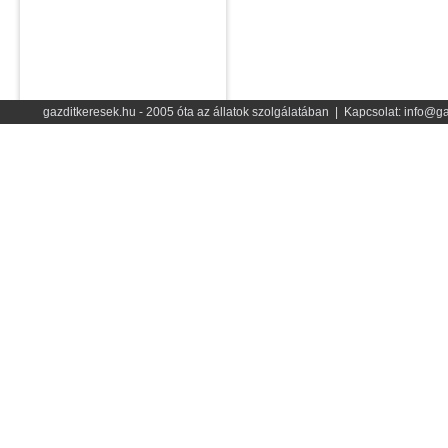
gazditkeresek.hu - 2005 óta az állatok szolgálatában | Kapcsolat: info@ga