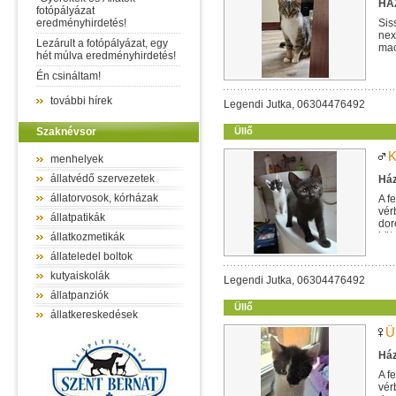
HÁZ
fotópályázat
eredményhirdetés!
Sis
nex
Lezárult a fotópályázat, egy
mac
hét múlva eredményhirdetés!
egy
Én csináltam!
további hírek
Legendi Jutka, 06304476492
Szaknévsor
Üllő
K
menhelyek
állatvédő szervezetek
Ház
állatorvosok, kórházak
A f
vér
állatpatikák
dor
köt
állatkozmetikák
állateledel boltok
kutyaiskolák
Legendi Jutka, 06304476492
állatpanziók
Üllő
állatkereskedések
Ü
Ház
A f
vér