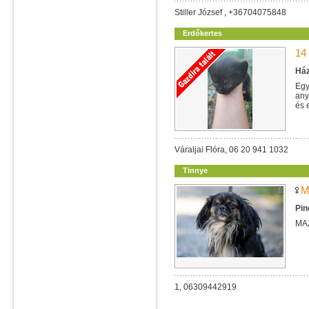
Stiller József , +36704075848
Erdőkertes
14
Ház
Egy
any
és 
Váraljai Flóra, 06 20 941 1032
Tinnye
M
Pin
MA
1, 06309442919