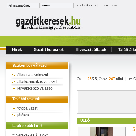
bejelentkezés
|
regisztráció
Hírek
Gazdit keresnek
Elveszett állatok
Talált áll
Szakember válaszol
állatorvos válaszol
Oldal:
25
/25, Össz:
247
állat |
Ga
állatkozmetikus válaszol
kutyakiképző válaszol
További rovatok
fotópályázat
játékok
ÜLLŐ
Legfrissebb hírek
S
"Gyerekek és Állatok"