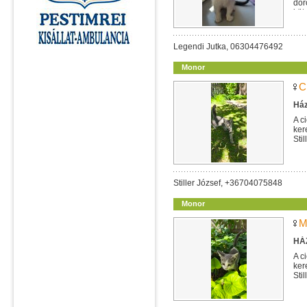
dor
köt
Legendi Jutka, 06304476492
Monor
C
Ház
A c
ker
Sti
Stiller József, +36704075848
Monor
M
HÁZ
A c
ker
Sti