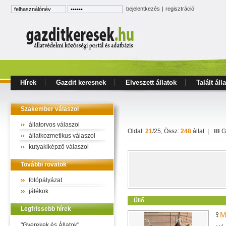
bejelentkezés
|
regisztráció
Hírek
Gazdit keresnek
Elveszett állatok
Talált áll
Szakember válaszol
állatorvos válaszol
Oldal:
21
/25, Össz:
248
állat |
Ga
állatkozmetikus válaszol
kutyakiképző válaszol
További rovatok
fotópályázat
játékok
Üllő
Legfrissebb hírek
M
"Gyerekek és Állatok"