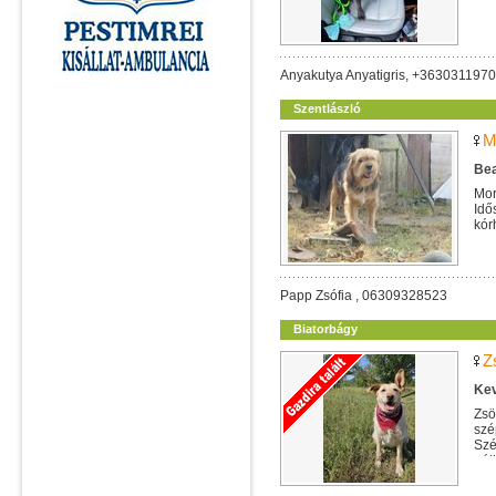
Anyakutya Anyatigris, +363031197
Szentlászló
M
Bea
Mor
Idő
kórh
Papp Zsófia , 06309328523
Biatorbágy
Z
Kev
Zsö
szé
Szé
nélk