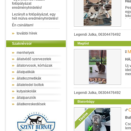
Ház
fotópályázat
eredményhirdetés!
Pes
egy
Lezárult a fotópályázat, egy
lek
hét múlva eredményhirdetés!
befo
Én csináltam!
további hírek
Legendi Jutka, 06304476492
Szaknévsor
Maglód
M
menhelyek
állatvédő szervezetek
HÁZ
állatorvosok, kórházak
Új 
ide
állatpatikák
mer
moz
állatkozmetikák
állateledel boltok
kutyaiskolák
Legendi Jutka, 06304476492
állatpanziók
Biatorbágy
állatkereskedések
C
Bul
Cso
lem