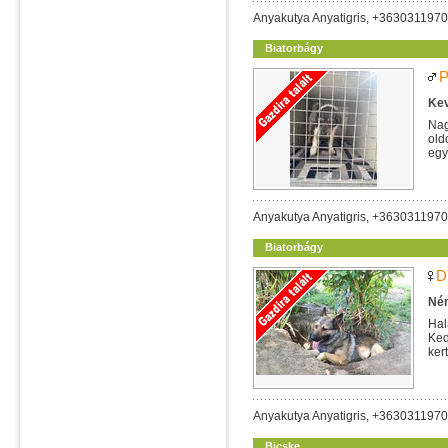
Anyakutya Anyatigris, +363031197
Biatorbágy
P
Kev
Nag
old
egy
Anyakutya Anyatigris, +363031197
Biatorbágy
D
Ném
Hal
Ked
ker
Anyakutya Anyatigris, +363031197
Bicske