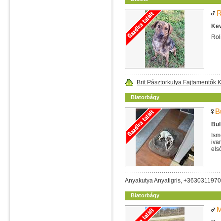
R
Kev
Rol
Brit Pásztorkutya Fajtamentők
Biatorbágy
B
Bul
Ism
iva
els
Anyakutya Anyatigris, +363031197
Biatorbágy
M