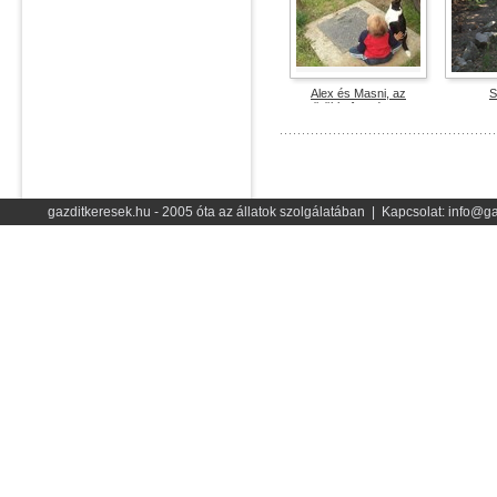
Alex és Masni, az
S
örökbefogadott...
vélemé
vélemények száma: 1
átlag
átlag pontszám: 0
gazditkeresek.hu - 2005 óta az állatok szolgálatában | Kapcsolat: info@ga