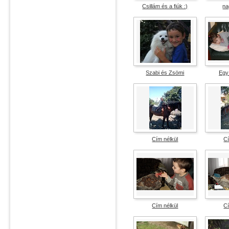
Csillám és a fiúk :)
na
vélemények száma: 2
vélemé
átlag pontszám: 1
átlag
Szabi és Zsömi
Egy 
vélemények száma: 0
vélemé
átlag pontszám: 0
átlag
Cím nélkül
Cí
vélemények száma: 1
vélemé
átlag pontszám: 3
átlag 
Cím nélkül
Cí
vélemények száma: 5
vélemé
átlag pontszám: 4
átlag