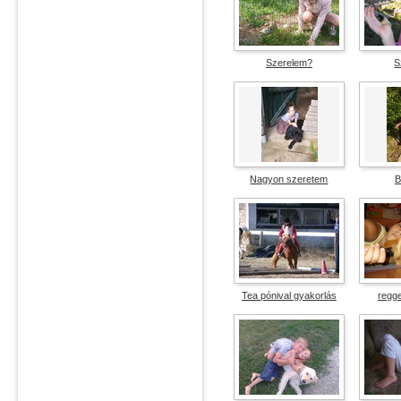
Szerelem?
S
vélemények száma: 2
vélemé
átlag pontszám: 2.5
átlag 
Nagyon szeretem
B
vélemények száma: 4
vélemé
átlag pontszám: 5
átlag
Tea pónival gyakorlás
regge
vélemények száma: 2
vélemé
átlag pontszám: 5
átlag 