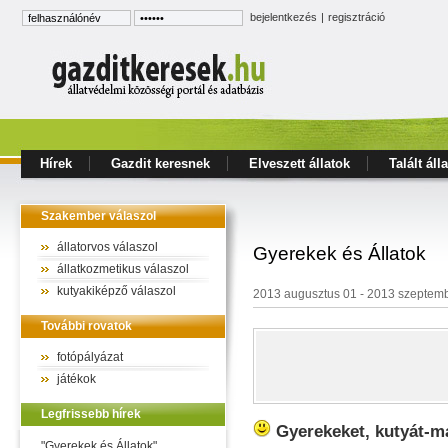
bejelentkezés
|
regisztráció
Hírek
Gazdit keresnek
Elveszett állatok
Talált áll
Szakember válaszol
állatorvos válaszol
Gyerekek és Állatok
állatkozmetikus válaszol
kutyakiképző válaszol
2013 augusztus 01 - 2013 szeptemb
További rovatok
fotópályázat
játékok
Legfrissebb hírek
Gyerekeket, kutyát-ma
"Gyerekek és Állatok"