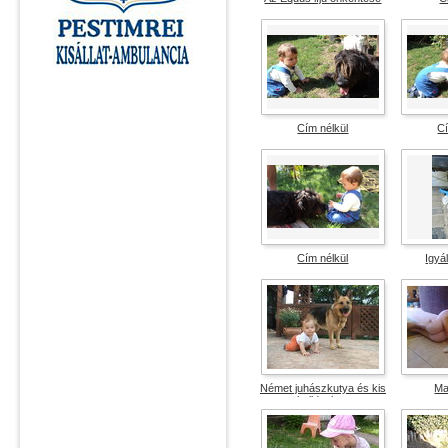
vélemények száma: 4
vélemé
átlag pontszám: 3
átlag 
Cím nélkül
Cí
vélemények száma: 3
vélemé
átlag pontszám: 5
átlag
Cím nélkül
Igyál
vélemények száma: 5
vélemé
átlag pontszám: 3.4
átlag
Német juhászkutya és kis
Ma
bulldogja...
vélemé
vélemények száma: 7
átlag
átlag pontszám: 4.2