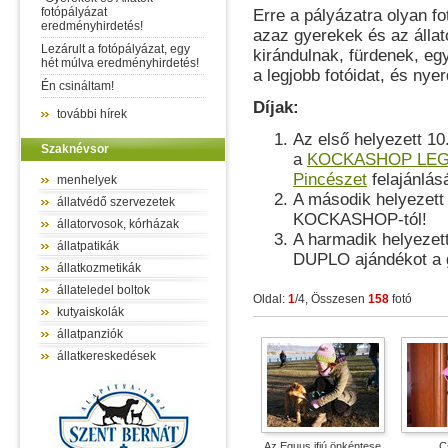
fotópályázat
Erre a pályázatra olyan fo
eredményhirdetés!
azaz gyerekek és az állat
Lezárult a fotópályázat, egy
kirándulnak, fürdenek, eg
hét múlva eredményhirdetés!
a legjobb fotóidat, és ny
Én csináltam!
Díjak:
további hírek
Az első helyezett 10
Szaknévsor
a
KOCKASHOP LE
Pincészet
felajánlás
menhelyek
A második helyezett 
állatvédő szervezetek
KOCKASHOP-tól!
állatorvosok, kórházak
A harmadik helyezet
állatpatikák
DUPLO ajándékot a 
állatkozmetikák
állateledel boltok
Oldal:
1
/4, Összesen
158
fotó
kutyaiskolák
állatpanziók
állatkereskedések
Az Equus ifjú önkéntese
C