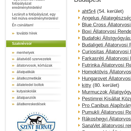
fotópályázat
eredményhirdetés!
aht5r4
(54. kerület)
Lezárult a fotópályázat, egy
Angelus Állategészsé
hét múlva eredményhirdetés!
Blue Cross Állatorvos
Én csináltam!
Boxi Állatorvosi Rende
további hírek
Budafoki Állstgyógyás
Szaknévsor
Budaligeti Állatorvosi
Curiositas Állatorvosi
menhelyek
Farkasréti Állatorvosi
állatvédő szervezetek
Futrinka Állatorvosi R
állatorvosok, kórházak
Homoktövis Állatorvos
állatpatikák
Hungarovet Állatorvos
állatkozmetikák
kitty
(80. kerület)
állateledel boltok
kutyaiskolák
Murmuczok Állatgyógy
állatpanziók
Pestimrei Kisállat Köz
állatkereskedések
Pro Canibus Alapítván
Pumukli Állatorvosi R
Rákoshegyi Állatorvos
SanaVet állatorvosi re