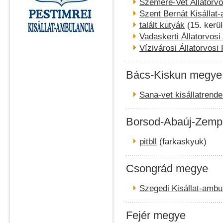
Szemere-Vet Állatorvo
Szent Bernát Kisállat
talált kutyák
(15. kerül
Vadaskerti Állatorvos
Vízivárosi Állatorvosi
Bács-Kiskun megye
Sana-vet kisállatrende
Borsod-Abaúj-Zemp
pitbll
(farkaskyuk)
Csongrád megye
Szegedi Kisállat-ambu
Fejér megye