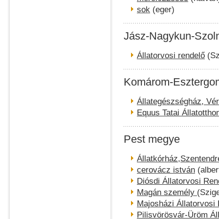
sok
(eger)
Jász-Nagykun-Szol
Állatorvosi rendelő
(Sz
Komárom-Esztergo
Állategészségház, Vér
Equus Tatai Állatottho
Pest megye
Állatkórház,Szentendr
cerovácz istván
(alber
Diósdi Állatorvosi Ren
Magán személy
(Szig
Majosházi Állatorvosi
Pilisvörösvár-Üröm Ál