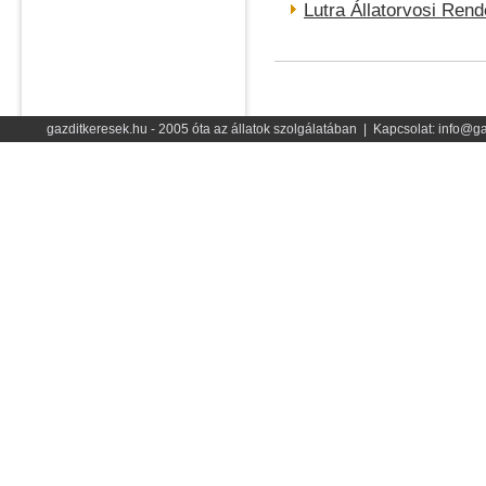
Lutra Állatorvosi Rend
gazditkeresek.hu - 2005 óta az állatok szolgálatában | Kapcsolat: info@ga