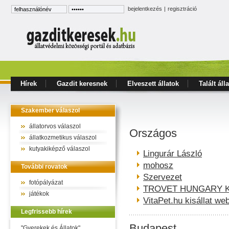
bejelentkezés
|
regisztráció
Hírek
Gazdit keresnek
Elveszett állatok
Talált áll
Szakember válaszol
állatorvos válaszol
Országos
állatkozmetikus válaszol
kutyakiképző válaszol
Lingurár László
mohosz
További rovatok
Szervezet
fotópályázat
TROVET HUNGARY K
játékok
VitaPet.hu kisállat we
Legfrissebb hírek
Budapest
"Gyerekek és Állatok"