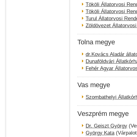
Tököli Állatorvosi Ren
Tököli Állatorvosi Ren
Turul Állatorvosi Rend
Zöldövezet Állatorvos
Tolna megye
dr.Kovács Aladár állat
Dunaföldvári Állatkórh
Fehér Agyar Állatorvo
Vas megye
Szombathelyi Állatkór
Veszprém megye
Dr. Geiszt György
(Ve
György Kata
(Várpalot