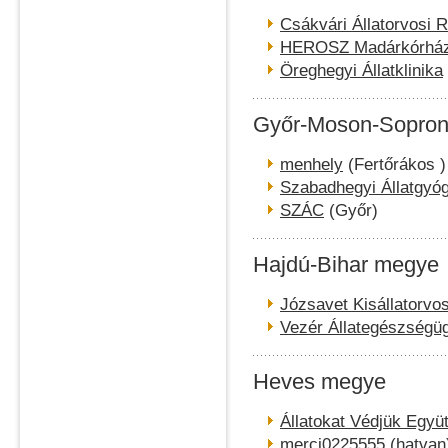
Csákvári Állatorvosi 
HEROSZ Madárkórhá
Öreghegyi Állatklinika
Győr-Moson-Sopro
menhely
(Fertőrákos )
Szabadhegyi Állatgyó
SZÁC
(Győr)
Hajdú-Bihar megye
Józsavet Kisállatorvo
Vezér Állategészségü
Heves megye
Állatokat Védjük Együt
merci0225555
(hatvan