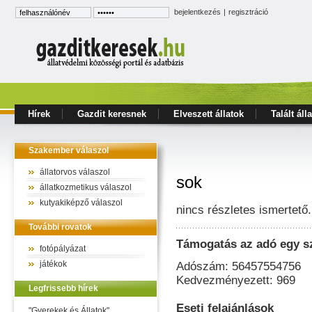
bejelentkezés
|
regisztráció
Hírek
Gazdit keresnek
Elveszett állatok
Talált áll
Szakember válaszol
állatorvos válaszol
sok
állatkozmetikus válaszol
kutyakiképző válaszol
nincs részletes ismertető.
További rovatok
Támogatás az adó egy s
fotópályázat
játékok
Adószám: 56457554756
Kedvezményezett: 969
Legfrissebb hírek
Eseti felajánlások
"Gyerekek és Állatok"