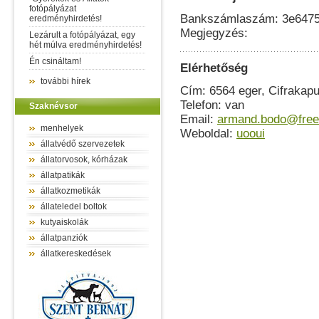
fotópályázat
Bankszámlaszám: 3e647
eredményhirdetés!
Megjegyzés:
Lezárult a fotópályázat, egy
hét múlva eredményhirdetés!
Én csináltam!
Elérhetőség
további hírek
Cím: 6564 eger, Cifrakap
Telefon: van
Szaknévsor
Email:
armand.bodo@free
menhelyek
Weboldal:
uooui
állatvédő szervezetek
állatorvosok, kórházak
állatpatikák
állatkozmetikák
állateledel boltok
kutyaiskolák
állatpanziók
állatkereskedések