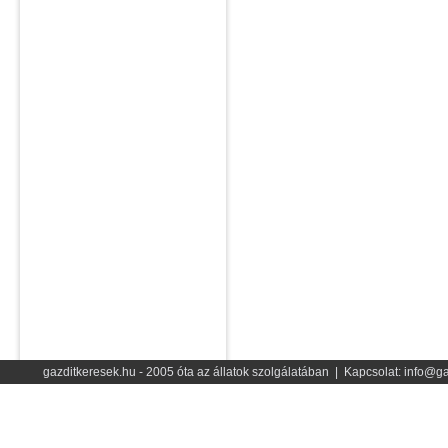
gazditkeresek.hu - 2005 óta az állatok szolgálatában | Kapcsolat: info@ga