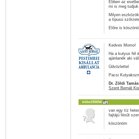
Ebben az esetben
mi is meg tudjuk
Milyen eszközök 
a típusú szőrzete
Előre is köszön
Kedves Momo!
Ha a kutyus fél 
ajánlanék aki váll
Üdvözlettel
Pacsi Kutyakoz
Dr. Zöldi Tamás
Szent Bernát Kis
böbe195656
van egy tíz hete
fajtájú fésűt sze
köszönöm