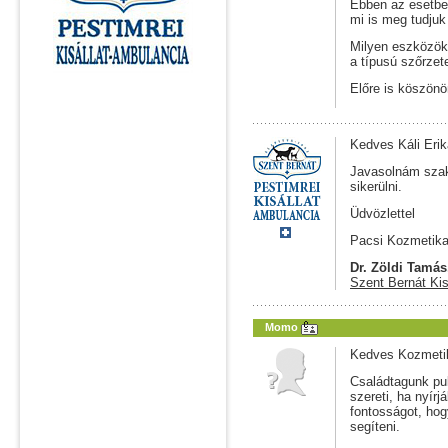
Ebben az esetben
mi is meg tudjuk
Milyen eszközök 
a típusú szőrzete
Előre is köszön
Kedves Káli Eri
Javasolnám szak
sikerülni.
Üdvözlettel
Pacsi Kozmetik
Dr. Zöldi Tamás
Szent Bernát Kis
Momo
Kedves Kozmeti
Családtagunk pul
szereti, ha nyírj
fontosságot, hog
segíteni.