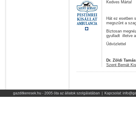
Kedves Márta!
Hát ez esetben 
megszűnt a szag a
Biztosan megnézte
gyulladt illetve
Üdvözlettel
Dr. Zöldi Tamás
Szent Bernát Kis
gazditkeresek.hu - 2005 óta az állatok szolgálatában | Kapcsolat: info@ga