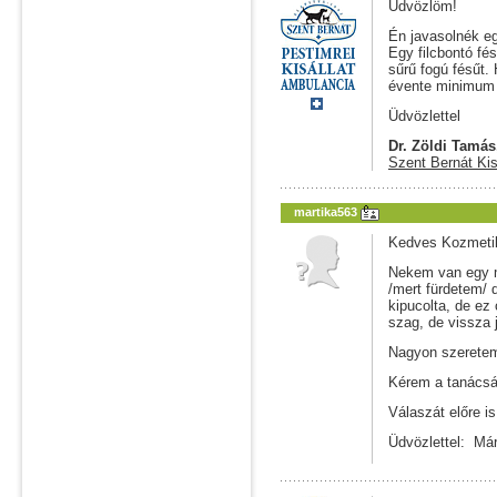
Üdvözlöm!
Én javasolnék egy
Egy filcbontó fés
sűrű fogú fésűt.
évente minimum 
Üdvözlettel
Dr. Zöldi Tamás
Szent Bernát Kis
martika563
Kedves Kozmeti
Nekem van egy m
/mert fürdetem/ 
kipucolta, de ez
szag, de vissza j
Nagyon szeretem
Kérem a tanácsát
Válaszát előre 
Üdvözlettel: Már