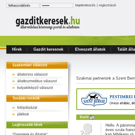
bejelentkezés
|
regisztráció
Hírek
Gazdit keresnek
Elveszett állatok
Talált áll
Szakember válaszol
állatorvos válaszol
Szakmai partnerünk a Szent Bern
állatkozmetikus válaszol
kutyakiképző válaszol
További rovatok
fotópályázat
játékok
Esztii
Legfrissebb hírek
Hello. A páromna
éves szula franc
kan féltékeny rá
"Gyerekek és Állatok"