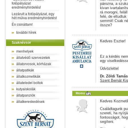
fotópályázat
pározna, a szuk
eredményhirdetés!
kivan ivartalaní
rá morogni, felál
Lezárult a fotópályázat, egy
felé, de eltudtu
hét múlva eredményhirdetés!
semmit! Csak néz
Én csináltam!
össze?
további hírek
Kedves Eszter!
Szaknévsor
menhelyek
Ez a kérdés nem 
állatvédő szervezetek
egy viselkedésse
állatorvosok, kórházak
Üdvözlettel
állatpatikák
Dr. Zöldi Tamás
állatkozmetikák
Szent Bernát Kis
állateledel boltok
kutyaiskolák
Momo
állatpanziók
Kedves Kozmeti
állatkereskedések
Családtagunk pul
szereti, ha nyírj
fontosságot, hog
segíteni.