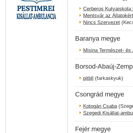
Cerberos Kutyaiskola
Mentsvár az Állatokér
Nincs Szervezet
(Kec
Baranya megye
Misina Természet- és 
Borsod-Abaúj-Zemp
pitbll
(farkaskyuk)
Csongrád megye
Kotogán Csaba
(Szeg
Szegedi Kisállat-ambu
Fejér megye