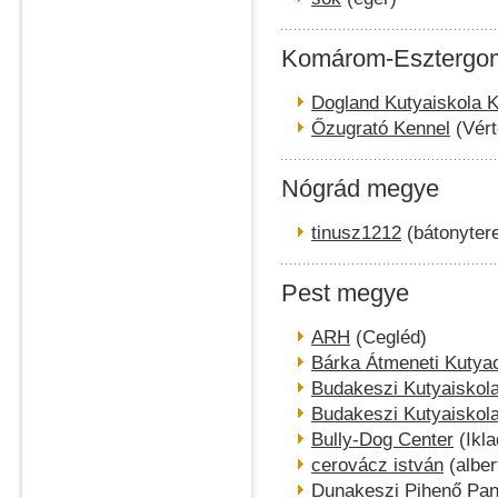
Komárom-Esztergo
Dogland Kutyaiskola
Őzugrató Kennel
(Vért
Nógrád megye
tinusz1212
(bátonyter
Pest megye
ARH
(Cegléd)
Bárka Átmeneti Kutya
Budakeszi Kutyaiskol
Budakeszi Kutyaiskol
Bully-Dog Center
(Ikla
cerovácz istván
(alber
Dunakeszi Pihenő Pan