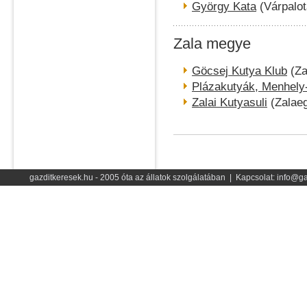
György Kata
(Várpalot
Zala megye
Göcsej Kutya Klub
(Za
Plázakutyák, Menhel
Zalai Kutyasuli
(Zalae
gazditkeresek.hu - 2005 óta az állatok szolgálatában | Kapcsolat: info@ga