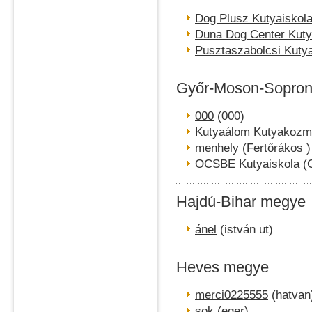
Dog Plusz Kutyaiskol
Duna Dog Center Kuty
Pusztaszabolcsi Kutya
Győr-Moson-Sopro
000
(000)
Kutyaálom Kutyakozme
menhely
(Fertőrákos )
OCSBE Kutyaiskola
(G
Hajdú-Bihar megye
ánel
(istván ut)
Heves megye
merci0225555
(hatvan
sok
(eger)