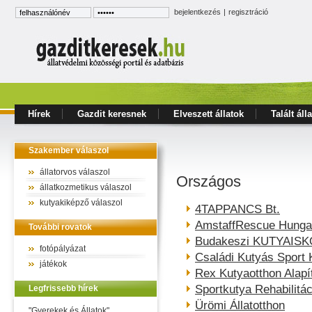
bejelentkezés
|
regisztráció
Hírek
Gazdit keresnek
Elveszett állatok
Talált áll
Szakember válaszol
állatorvos válaszol
Országos
állatkozmetikus válaszol
kutyakiképző válaszol
4TAPPANCS Bt.
AmstaffRescue Hunga
További rovatok
Budakeszi KUTYAIS
fotópályázat
Családi Kutyás Sport 
játékok
Rex Kutyaotthon Alapí
Sportkutya Rehabilitá
Legfrissebb hírek
Ürömi Állatotthon
"Gyerekek és Állatok"