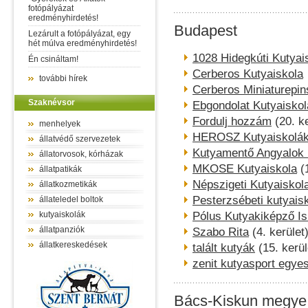
fotópályázat
eredményhirdetés!
Budapest
Lezárult a fotópályázat, egy
hét múlva eredményhirdetés!
1028 Hidegkúti Kutyai
Én csináltam!
Cerberos Kutyaiskola
további hírek
Cerberos Miniaturepi
Szaknévsor
Ebgondolat Kutyaiskol
Fordulj hozzám
(20. ke
menhelyek
HEROSZ Kutyaiskolá
állatvédő szervezetek
Kutyamentő Angyalok 
állatorvosok, kórházak
MKOSE Kutyaiskola
(1
állatpatikák
Népszigeti Kutyaiskol
állatkozmetikák
Pesterzsébeti kutyais
állateledel boltok
kutyaiskolák
Pólus Kutyakiképző Is
állatpanziók
Szabo Rita
(4. kerület
állatkereskedések
talált kutyák
(15. kerül
zenit kutyasport egyes
Bács-Kiskun megye