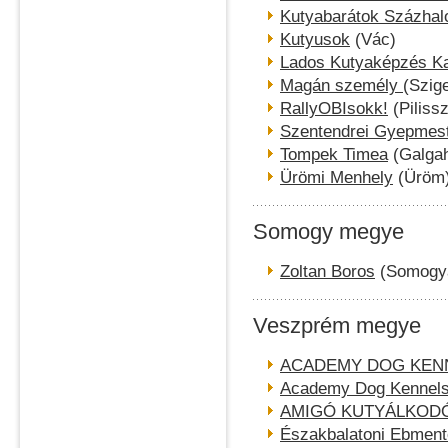
Kutyabarátok Százhal
Kutyusok
(Vác)
Lados Kutyaképzés Ka
Magán személy
(Szig
RallyOBIsokk!
(Piliss
Szentendrei Gyepmest
Tompek Timea
(Galgah
Ürömi Menhely
(Üröm
Somogy megye
Zoltan Boros
(Somogya
Veszprém megye
ACADEMY DOG KEN
Academy Dog Kennels 
AMIGÓ KUTYÁLKOD
Északbalatoni Ebment