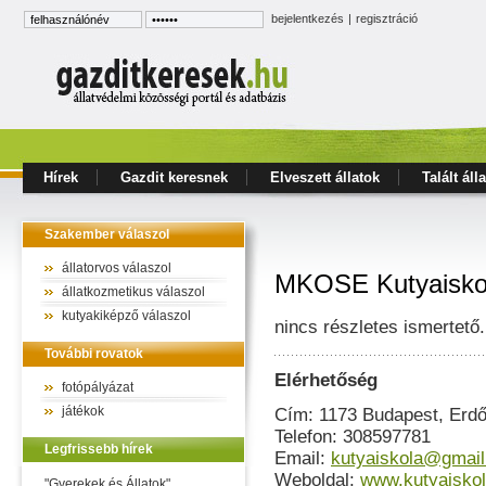
bejelentkezés
|
regisztráció
Hírek
Gazdit keresnek
Elveszett állatok
Talált áll
Szakember válaszol
állatorvos válaszol
MKOSE Kutyaisko
állatkozmetikus válaszol
kutyakiképző válaszol
nincs részletes ismertető.
További rovatok
Elérhetőség
fotópályázat
játékok
Cím: 1173 Budapest, Erdő 
Telefon: 308597781
Legfrissebb hírek
Email:
kutyaiskola@gmai
Weboldal:
www.kutyaiskol
"Gyerekek és Állatok"