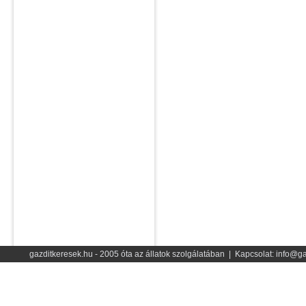
gazditkeresek.hu - 2005 óta az állatok szolgálatában | Kapcsolat: info@ga