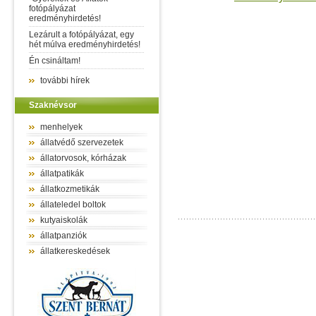
fotópályázat
eredményhirdetés!
Lezárult a fotópályázat, egy
hét múlva eredményhirdetés!
Én csináltam!
további hírek
Szaknévsor
menhelyek
állatvédő szervezetek
állatorvosok, kórházak
állatpatikák
állatkozmetikák
állateledel boltok
kutyaiskolák
állatpanziók
állatkereskedések