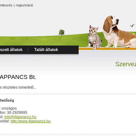
entkezés
|
regisztráció
szett állatok
Talált állatok
Szervez
APPANCS Bt.
s részletes ismertető...
rhetőség
: országos
efon: 30-2929995
il:
info@4tappancs.hu
oldal:
http://www.4tappancs.hu