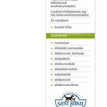
fotópályázat
eredményhirdetés!
Lezárult a fotópályázat, egy
hét múlva eredményhirdetés!
Én csináltam!
további hírek
Szaknévsor
menhelyek
állatvédő szervezetek
állatorvosok, kórházak
állatpatikák
állatkozmetikák
állateledel boltok
kutyaiskolák
állatpanziók
állatkereskedések