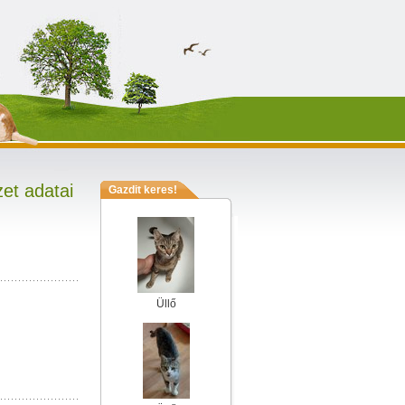
et adatai
Gazdit keres!
Üllő