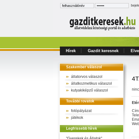
bejel
Hírek
Gazdit keresnek
Elve
Szakember válaszol
állatorvos válaszol
4T
állatkozmetikus válaszol
ninc
kutyakiképző válaszol
További rovatok
Elé
fotópályázat
Cím
Tel
játékok
Ema
Web
Legfrissebb hírek
"Gyerekek és Állatok"