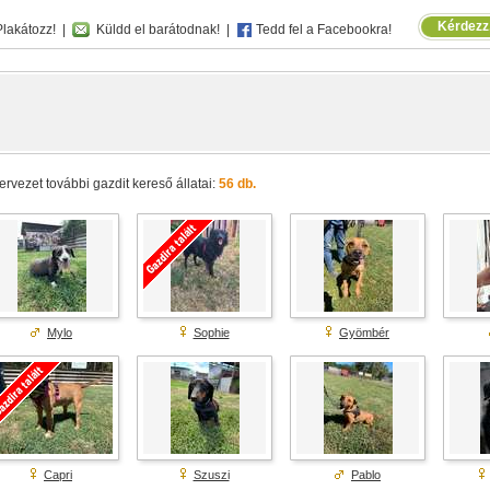
Kérdezz,
lakátozz!
|
Küldd el barátodnak!
|
Tedd fel a Facebookra!
ervezet további gazdit kereső állatai:
56 db.
Mylo
Sophie
Gyömbér
Capri
Szuszi
Pablo