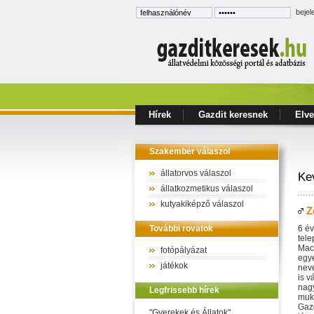
bejel
Hírek
Gazdit keresnek
Elve
Szakember válaszol
állatorvos válaszol
Ke
állatkozmetikus válaszol
kutyakiképző válaszol
Z
További rovatok
6 év
tele
Macs
fotópályázat
egye
játékok
neve
is 
nagy
Legfrissebb hírek
muki
Gaz
"Gyerekek és Állatok"