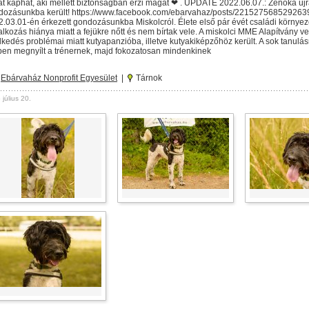
at kaphat, aki mellett biztonságban érzi magát ❤ . UPDATE 2022.06.07.: Zénóka új
dozásunkba került! https://www.facebook.com/ebarvahaz/posts/221527568529263
.03.01-én érkezett gondozásunkba Miskolcról. Élete első pár évét családi környeze
alkozás hiánya miatt a fejükre nőtt és nem bírtak vele. A miskolci MME Alapítvány vet
lkedés problémai miatt kutyapanzióba, illetve kutyakiképzőhöz került. A sok tanul
pen megnyílt a trénernek, majd fokozatosan mindenkinek
Ebárvaház Nonprofit Egyesület
|
Tárnok
július 20.