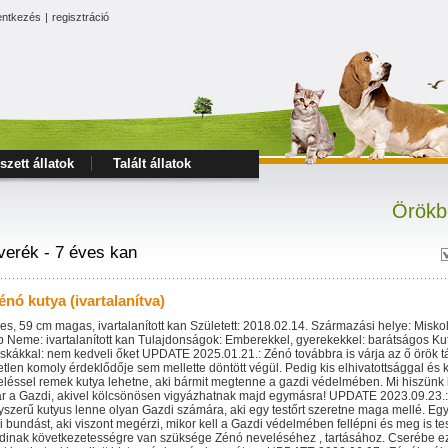
entkezés
|
regisztráció
szett állatok
Talált állatok
Örökb
verék - 7 éves kan
énó kutya (ivartalanítva)
es, 59 cm magas, ivartalanított kan Született: 2018.02.14. Származási helye: Misko
p Neme: ivartalanított kan Tulajdonságok: Emberekkel, gyerekekkel: barátságos Kut
kákkal: nem kedveli őket UPDATE 2025.01.21.: Zénó továbbra is várja az ő örök tá
tlen komoly érdeklődője sem mellette döntött végül. Pedig kis elhivatottsággal és
léssel remek kutya lehetne, aki bármit megtenne a gazdi védelmében. Mi hiszünk
vár a Gazdi, akivel kölcsönösen vigyázhatnak majd egymásra! UPDATE 2023.09.23.
szerű kutyus lenne olyan Gazdi számára, aki egy testőrt szeretne maga mellé. Egy
 bundást, aki viszont megérzi, mikor kell a Gazdi védelmében fellépni és meg is tesz
dinak következetességre van szüksége Zénó neveléséhez , tartásához. Cserébe e