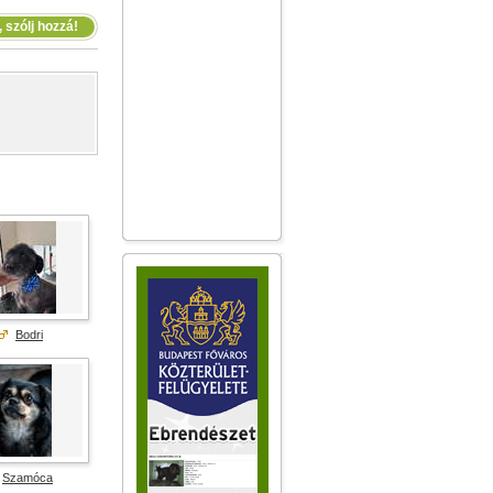
 szólj hozzá!
Bodri
Szamóca