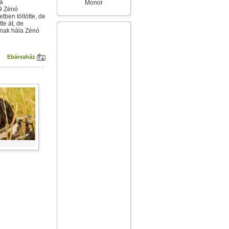
ra
Monor
9 Zénó
tben töltötte, de
te át, de
ásnak hála Zénó
Ebárvaház