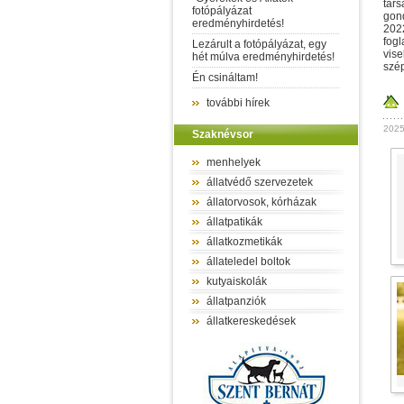
társ
fotópályázat
gon
eredményhirdetés!
2022
fogl
Lezárult a fotópályázat, egy
vise
hét múlva eredményhirdetés!
szé
Én csináltam!
további hírek
2025 
Szaknévsor
menhelyek
állatvédő szervezetek
állatorvosok, kórházak
állatpatikák
állatkozmetikák
állateledel boltok
kutyaiskolák
állatpanziók
állatkereskedések