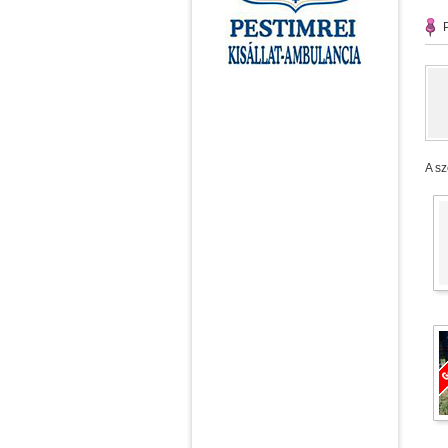
P
A sz