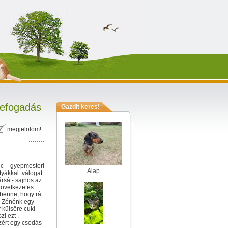
efogadás
Gazdit keres!
megjelölöm!
lc – gyepmesteri
Alap
yákkal: válogat
rsát- sajnos az
 következetes
 benne, hogy rá
: Zénónk egy
 külsőre cuki-
i ezt .
zért egy csodás