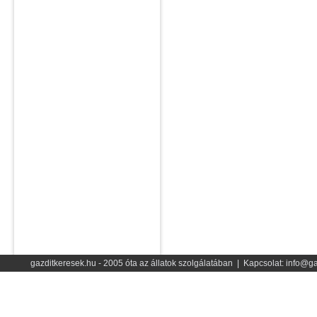
gazditkeresek.hu - 2005 óta az állatok szolgálatában | Kapcsolat: info@ga