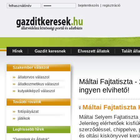
bejelentkezés
|
regisztráció
Hírek
Gazdit keresnek
Elveszett állatok
Talált áll
Szakember válaszol
állatorvos válaszol
Máltai Fajtatiszta 
állatkozmetikus válaszol
ingyen elvihető!
kutyakiképző válaszol
További rovatok
Máltai Fajtatiszta
fotópályázat
Máltai Selyem Fajtatiszta 
játékok
Jelenleg elérhetőek kisfiú
szerződéssel, chippelve, 
Legfrissebb hírek
és oltási kiskönyvvel ker
"Gyerekek és Állatok"