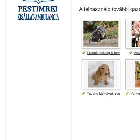
A felhasználó további gazd
Francia bulldog 8-hetes kék színű .
Mini
Tacskó kiskutyák eladók
Yorkie