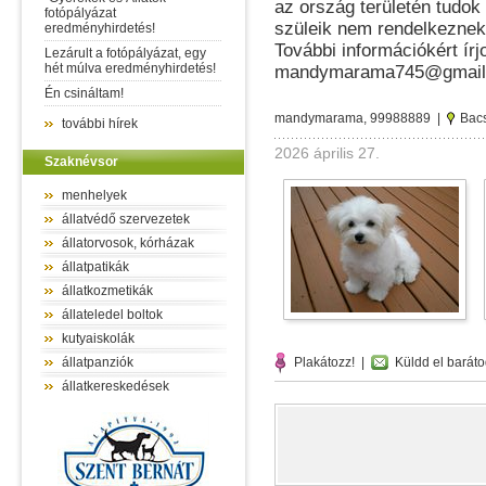
az ország területén tudok s
fotópályázat
szüleik nem rendelkeznek 
eredményhirdetés!
További információkért í
Lezárult a fotópályázat, egy
hét múlva eredményhirdetés!
mandymarama745@gmail
Én csináltam!
mandymarama, 99988889 |
Bac
további hírek
2026 április 27.
Szaknévsor
menhelyek
állatvédő szervezetek
állatorvosok, kórházak
állatpatikák
állatkozmetikák
állateledel boltok
kutyaiskolák
állatpanziók
Plakátozz!
|
Küldd el baráto
állatkereskedések