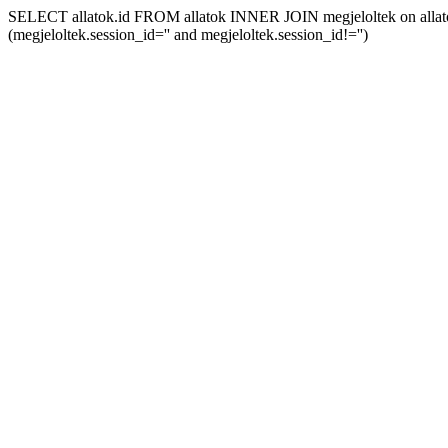
SELECT allatok.id FROM allatok INNER JOIN megjeloltek on allatok.
(megjeloltek.session_id='' and megjeloltek.session_id!='')