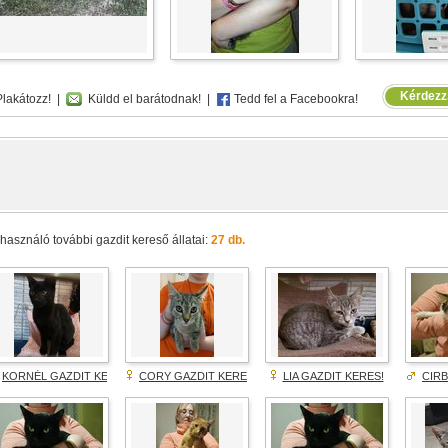
Kérdezz,
lakátozz!
|
Küldd el barátodnak!
|
Tedd fel a Facebookra!
lhasználó további gazdit kereső állatai:
27 db.
KORNÉL GAZDIT KERES!
CORY GAZDIT KERES!
LIA GAZDIT KERES!
CIRB