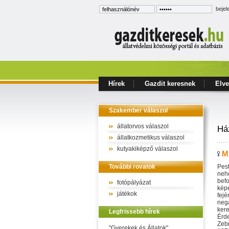
bejel
Hírek
Gazdit keresnek
Elve
Szakember válaszol
állatorvos válaszol
Ház
állatkozmetikus válaszol
kutyakiképző válaszol
M
További rovatok
Pest
nehe
befo
fotópályázat
képe
játékok
fejé
nega
kere
Legfrissebb hírek
Érde
Zeb
"Gyerekek és Állatok"