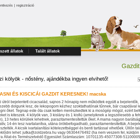
entkezés
|
regisztráció
szett állatok
Talált állatok
Gazdit
i kölyök - nőstény, ajándékba ingyen elvihető!
ASNI ÉS KISCICÁI GAZDIT KERESNEK! macska
i útról bejelentett cicacsalád, sajnos 2 hónapig nem működtek együtt a bejelentők, í
zebb dolgunk lesz, de lekopogom kézhez szoktathatónak tűnnek, bár csapdával le
gni őket. Tegnap este óta csak ketten merészkedtek ki a mosógép mögül, ezért befo
ket is kiteszek. 4 kölyök van, 3 kislány és 1 kisfiú (amelyiknek a legszélesebb a f
n), 13 hetes körüliek lehetnek, parazitamentesítettük őket. A mama nagyon barátságo
tív, 14-én lesz ivartalanítva, utána örökbefogadható, parazitamentesítettük. A bej
sztelték. A kicsik ivartalanítási kötelezettséggel és benti tartással vihetőek. Üllőn ta
klődni lehet: jutka@zoldzebra.hu vagy 06304476492 (ha nem veszem fel, küldjön e
ra Állat-és Természetvédő Egyesület Számlaszám: 10701135-45077308-51100005