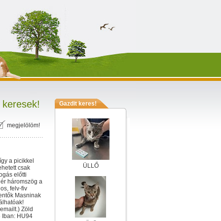
 keresek!
Gazdit keres!
megjelölöm!
gy a picikkel
ÜLLŐ
hetett csak
gás előtti
ehér háromszög a
s, felv-fiv
elentők Masninak
lálhatóak!
mailt.) Zöld
 Iban: HU94