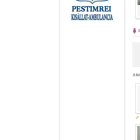
P
A fe