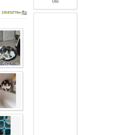
Üllő
13GESZTIke