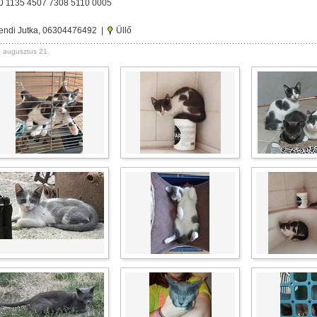
0 1135 4507 7308 5110 0005
endi Jutka, 06304476492 |
Üllő
 augusztus 21.