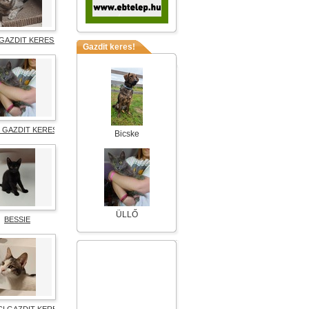
 GAZDIT KERES!
Gazdit keres!
 GAZDIT KERES!
Bicske
ÜLLŐ
BESSIE