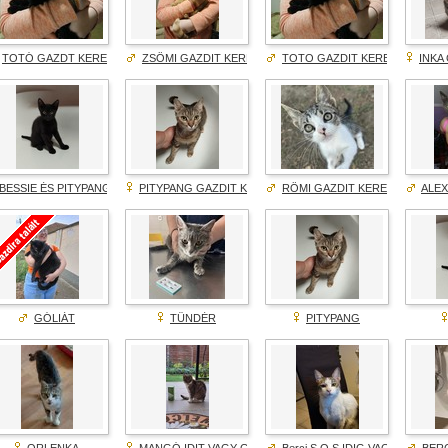
TOTÓ GAZDT KERES!
ZSÖMI GAZDIT KERES!
TOTO GAZDIT KERES!
INKA
BESSIE ÉS PITYPANG GAZDIT KERESNEK!
PITYPANG GAZDIT KERES!
RÖMI GAZDIT KERES!
ALEX
GÓLIÁT
TÜNDÉR
PITYPANG