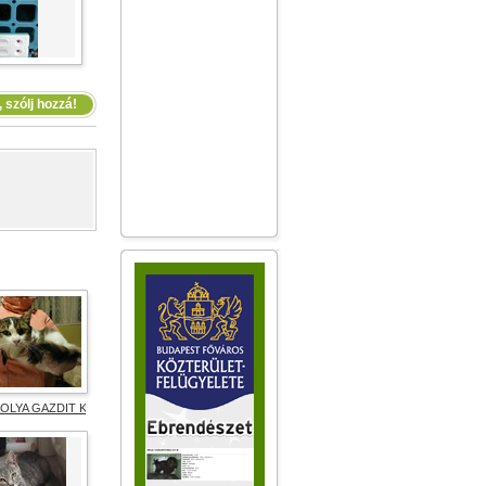
 szólj hozzá!
OLYA GAZDIT KERES!