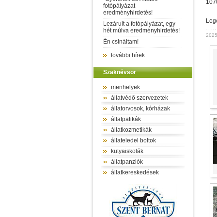
107
fotópályázat
eredményhirdetés!
Leg
Lezárult a fotópályázat, egy
hét múlva eredményhirdetés!
2025
Én csináltam!
további hírek
Szaknévsor
menhelyek
állatvédő szervezetek
állatorvosok, kórházak
állatpatikák
állatkozmetikák
állateledel boltok
kutyaiskolák
állatpanziók
állatkereskedések