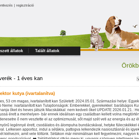
entkezés
|
regisztráció
szett állatok
Talált állatok
Örökb
verék - 1 éves kan
ektor kutya (ivartalanítva)
es, 53 cm magas, ivartalanított kan Született: 2024.05.01. Származási helye: Egye
p Neme: ivartalanított kan Tulajdonságok: Emberekkel, gyerekekkel: barátságos Kut
hanja őket és heves játszik Macskákkal: nem kedveli őket UPDATE 2026.01.21.: Hekt
ussá érett a menhelyen- bár ennek ideálisan egy családban kellett volna megtörtén
enesetre ő nem vesztette el az optimizmusát, sőt majd szét veti az energia és az é
yörű legénnyé érett, csodálatos és álompuha bundácskával, hetyke fülecskékkel 
val. Lelkesen apportoz, indul a sétákra, pattogva lelkendezik nasiosztásnál és igy
ét kiélvezni, amit vele töltünk. Sétákon már minimálisan kell fegyelmezni, nagyon k
enc gondozójával. ❤️ Sétáltatókkal ritkán megy ki, ugyanis szörnyen intelligens íg