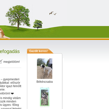
efogadás
Gazdit keres!
megjelölöm!
k – gyepmesteri
Békéscsaba
yákkal: először
or igazi felnőtt
nie.
letöröm! ❤️
és mindig vidám
ekszik minden
is ügyes- főleg
y azonnal felméri