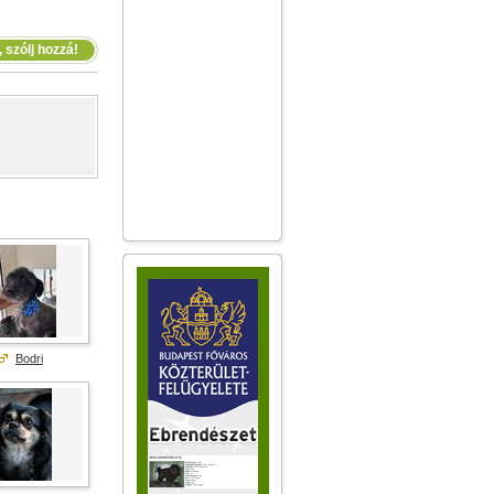
 szólj hozzá!
Bodri