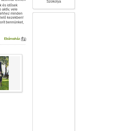
Szokolya
ek és idősek
 aktív, vele
- ehhez minden
elelő kezekben!
orít bennünket,
Ebárvaház