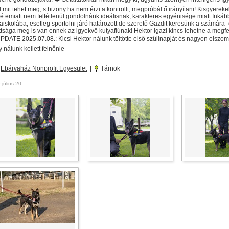
l mit tehet meg, s bizony ha nem érzi a kontrollt, megpróbál ő irányítani! Kisgyerek
é emiatt nem feltétlenül gondolnánk ideálisnak, karakteres egyénisége miatt.Inkább
aiskolába, esetleg sportolni járó határozott de szerető Gazdit keresünk a számára
tsága meg is van ennek az igyekvő kutyafiúnak! Hektor igazi kincs lehetne a megf
PDATE 2025.07.08.: Kicsi Hektor nálunk töltötte első szülinapját és nagyon elszom
 nálunk kellett felnőnie
Ebárvaház Nonprofit Egyesület
|
Tárnok
július 20.