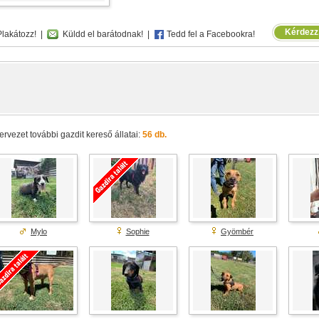
Kérdezz,
lakátozz!
|
Küldd el barátodnak!
|
Tedd fel a Facebookra!
ervezet további gazdit kereső állatai:
56 db.
Mylo
Sophie
Gyömbér