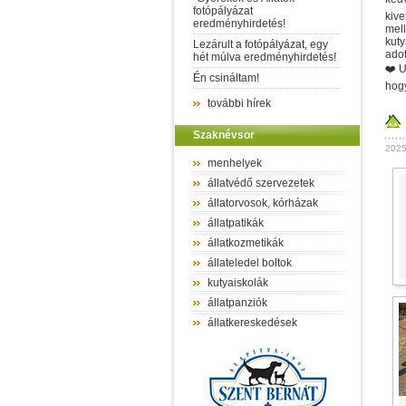
fotópályázat
kive
eredményhirdetés!
mell
kuty
Lezárult a fotópályázat, egy
adot
hét múlva eredményhirdetés!
❤️ U
Én csináltam!
hogy
további hírek
Szaknévsor
2025 
menhelyek
állatvédő szervezetek
állatorvosok, kórházak
állatpatikák
állatkozmetikák
állateledel boltok
kutyaiskolák
állatpanziók
állatkereskedések