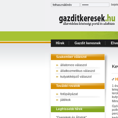
bejel
Hírek
Gazdit keresnek
Elve
Szakember válaszol
állatorvos válaszol
Ke
állatkozmetikus válaszol
kutyakiképző válaszol
H
További rovatok
1 év
tele
lero
fotópályázat
kuty
játékok
Mind
Gyön
Legfrissebb hírek
pofi
perc
"Gyerekek és Állatok"
kedv