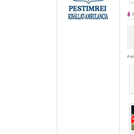
P
A sz