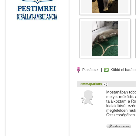
Plakátozz!
|
Küldd el baráto
emmaparkers
Mostanában több
melyik működik 
találkoztam a R
kialakítású, ezé
megfelelően műk
Összességében a