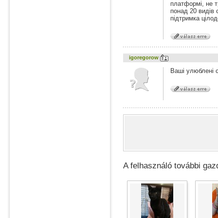
платформі, не т
понад 20 видів 
підтримка цілод
igoregorow
Ваші улюблені с
A felhasználó további gazd