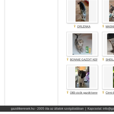
ORLENKA
MASNI
BONNIE GAZDIT KERES!
SHEIL
Üllői cicók gazdit keresnek!
Cirmi 
gazditkeresek.hu - 2005 óta az állatok szolgálatában | Kapcsolat: info@ga