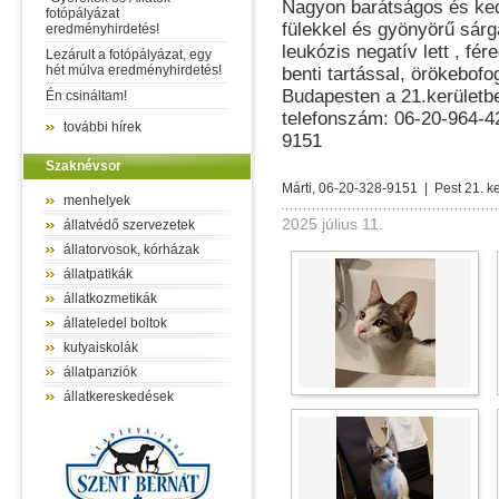
Nagyon barátságos és ked
fotópályázat
fülekkel és gyönyörű sárg
eredményhirdetés!
leukózis negatív lett , fér
Lezárult a fotópályázat, egy
hét múlva eredményhirdetés!
benti tartással, örökebof
Budapesten a 21.kerületbe
Én csináltam!
telefonszám: 06-20-964-4
további hírek
9151
Szaknévsor
Márti, 06-20-328-9151 | Pest 21. ke
menhelyek
2025 július 11.
állatvédő szervezetek
állatorvosok, kórházak
állatpatikák
állatkozmetikák
állateledel boltok
kutyaiskolák
állatpanziók
állatkereskedések