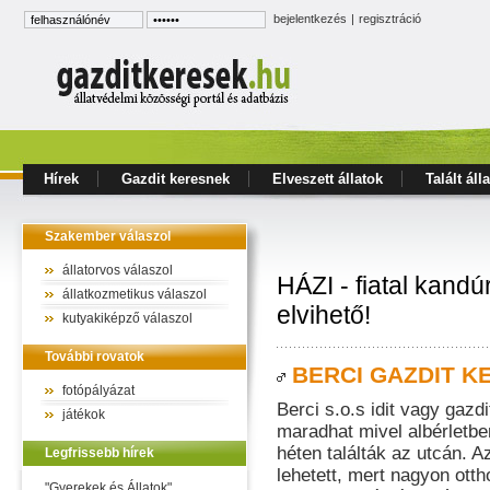
bejelentkezés
|
regisztráció
Hírek
Gazdit keresnek
Elveszett állatok
Talált áll
Szakember válaszol
állatorvos válaszol
HÁZI - fiatal kand
állatkozmetikus válaszol
elvihető!
kutyakiképző válaszol
További rovatok
BERCI GAZDIT KER
fotópályázat
Berci s.o.s idit vagy gazd
játékok
maradhat mivel albérletbe
héten találták az utcán. 
Legfrissebb hírek
lehetett, mert nagyon ott
"Gyerekek és Állatok"