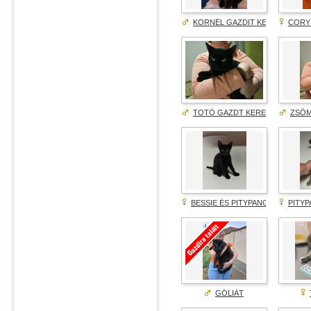
KORNÉL GAZDIT KERES!
CORY 
TOTÓ GAZDT KERES!
ZSÖM
BESSIE ÉS PITYPANG GAZDIT K
PITYP
GÓLIÁT