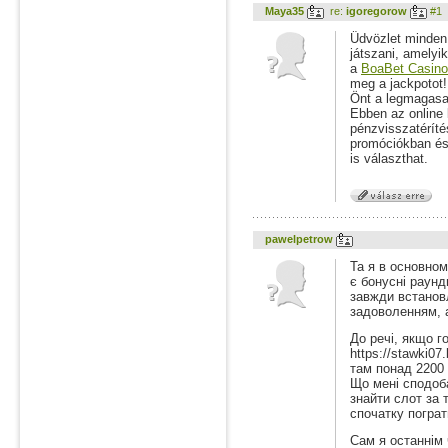
Maya35
re:
igoregorow
#1
Üdvözlet minden
játszani, amelyi
a
BoaBet Casino
meg a jackpotot!
Önt a legmagasa
Ebben az online 
pénzvisszatéríté
promóciókban és
is választhat.
pawelpetrow
Та я в основно
є бонусні раунд
завжди встанов
задоволенням, 
До речі, якщо г
https://stawki07
там понад 2200 
Що мені сподоб
знайти слот за
спочатку пограт
Сам я останнім