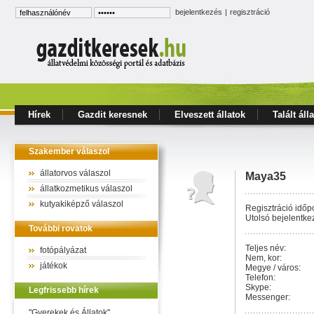
bejelentkezés
|
regisztráció
Hírek
Gazdit keresnek
Elveszett állatok
Talált áll
Szakember válaszol
állatorvos válaszol
Maya35
állatkozmetikus válaszol
kutyakiképző válaszol
Regisztráció időpo
Utolsó bejelentke
További rovatok
Teljes név:
fotópályázat
Nem, kor:
játékok
Megye / város:
Telefon:
Skype:
Legfrissebb hírek
Messenger:
"Gyerekek és Állatok"