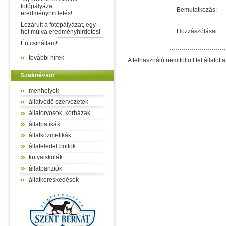
fotópályázat
Bemutatkozás:
eredményhirdetés!
Lezárult a fotópályázat, egy
Hozzászólásai:
hét múlva eredményhirdetés!
Én csináltam!
további hírek
A felhasználó nem töltött fel állatot a
Szaknévsor
menhelyek
állatvédő szervezetek
állatorvosok, kórházak
állatpatikák
állatkozmetikák
állateledel boltok
kutyaiskolák
állatpanziók
állatkereskedések