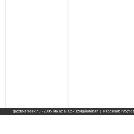
gazditkeresek.hu - 2005 óta az állatok szolgálatában | Kapcsolat: info@ga