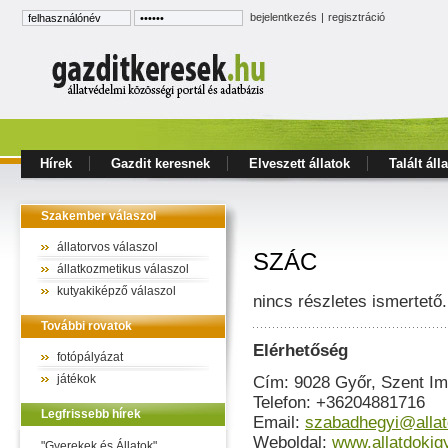
bejelentkezés
|
regisztráció
Hírek
Gazdit keresnek
Elveszett állatok
Talált áll
Szakember válaszol
állatorvos válaszol
SZÁC
állatkozmetikus válaszol
kutyakiképző válaszol
nincs részletes ismertető.
További rovatok
Elérhetőség
fotópályázat
játékok
Cím: 9028 Győr, Szent Im
Telefon: +36204881716
Legfrissebb hírek
Email:
szabadhegyi@allat
Weboldal:
www.allatdokig
"Gyerekek és Állatok"