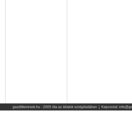
gazditkeresek.hu - 2005 óta az állatok szolgálatában | Kapcsolat: info@ga