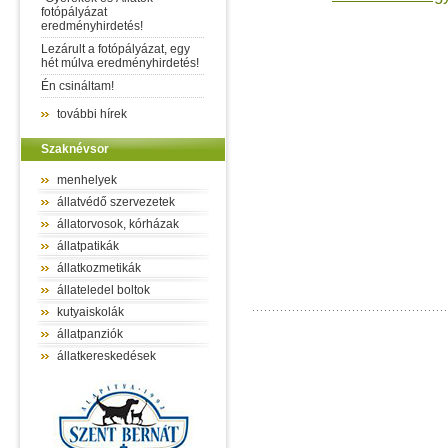
fotópályázat
eredményhirdetés!
Lezárult a fotópályázat, egy
hét múlva eredményhirdetés!
Én csináltam!
további hírek
Szaknévsor
menhelyek
állatvédő szervezetek
állatorvosok, kórházak
állatpatikák
állatkozmetikák
állateledel boltok
kutyaiskolák
állatpanziók
állatkereskedések