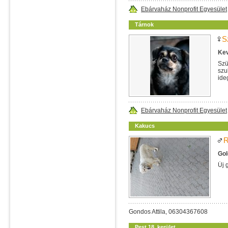
Ebárvaház Nonprofit Egyesület
Tárnok
S
Kev
Szü
szu
ide
Ebárvaház Nonprofit Egyesület
Kakucs
R
Gol
Új 
Gondos Attila, 06304367608
Pest 18. kerület