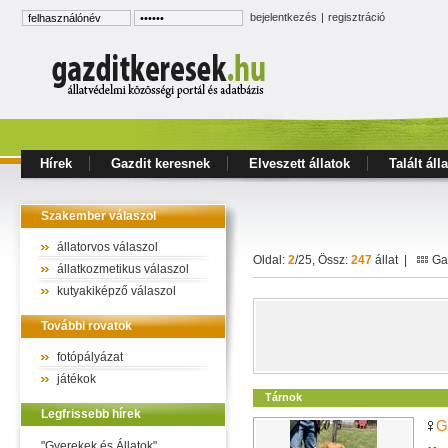
bejelentkezés
|
regisztráció
Hírek
Gazdit keresnek
Elveszett állatok
Talált áll
Szakember válaszol
állatorvos válaszol
Oldal:
2
/25, Össz:
247
állat |
Gal
állatkozmetikus válaszol
kutyakiképző válaszol
További rovatok
fotópályázat
játékok
Tárnok
Legfrissebb hírek
G
"Gyerekek és Állatok"