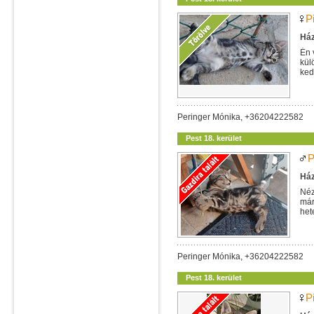
P
Ház
Én 
kül
ked
poc
Peringer Mónika, +36204222582
Pest 18. kerület
P
Ház
Néz
már
het
szer
Peringer Mónika, +36204222582
Pest 18. kerület
Pi