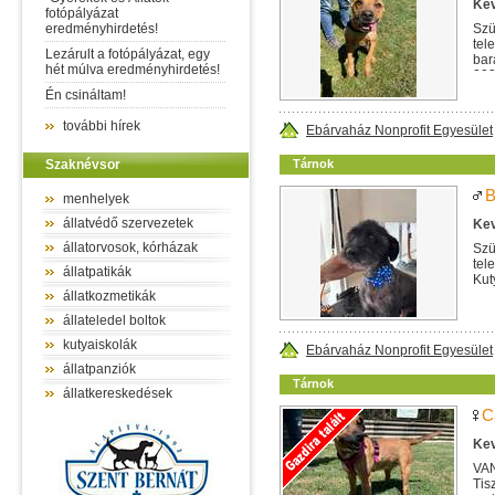
Kev
fotópályázat
eredményhirdetés!
Szü
tel
Lezárult a fotópályázat, egy
bar
hét múlva eredményhirdetés!
202
Én csináltam!
további hírek
Ebárvaház Nonprofit Egyesület
Szaknévsor
Tárnok
B
menhelyek
állatvédő szervezetek
Kev
állatorvosok, kórházak
Szü
tel
állatpatikák
Kut
állatkozmetikák
állateledel boltok
kutyaiskolák
Ebárvaház Nonprofit Egyesület
állatpanziók
Tárnok
állatkereskedések
C
Kev
VAN
Tis