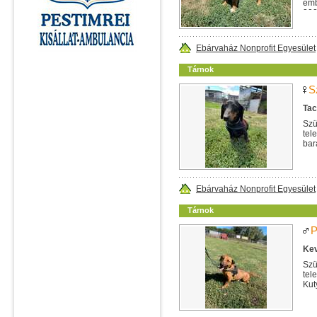
emb
202
Ebárvaház Nonprofit Egyesület
Tárnok
S
Tac
Szü
tel
bar
Ebárvaház Nonprofit Egyesület
Tárnok
P
Kev
Szü
tel
Kut