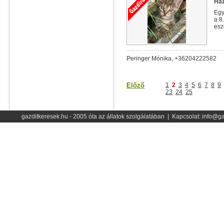
Ház
Egy
a 8
esz
Peringer Mónika, +36204222582
Előző
1
2
3
4
5
6
7
8
9
23
24
25
gazditkeresek.hu - 2005 óta az állatok szolgálatában | Kapcsolat: info@ga