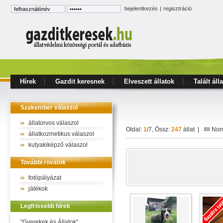
bejelentkezés
|
regisztráció
Hírek
Gazdit keresnek
Elveszett állatok
Talált áll
Szakember válaszol
állatorvos válaszol
Oldal:
1
/7, Össz:
247
állat |
Norm
állatkozmetikus válaszol
kutyakiképző válaszol
További rovatok
fotópályázat
játékok
Legfrissebb hírek
"Gyerekek és Állatok"