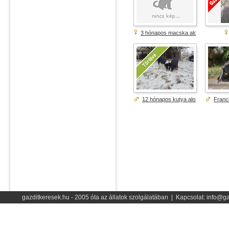
3 hónapos macska alom
12 hónapos kutya alom
Franci
gazditkeresek.hu - 2005 óta az állatok szolgálatában | Kapcsolat: info@ga