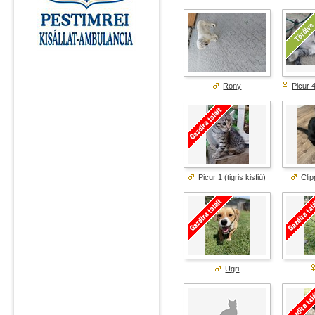
Rony
Picur 
Picur 1 (tigris kisfiú)
Cli
Ugri