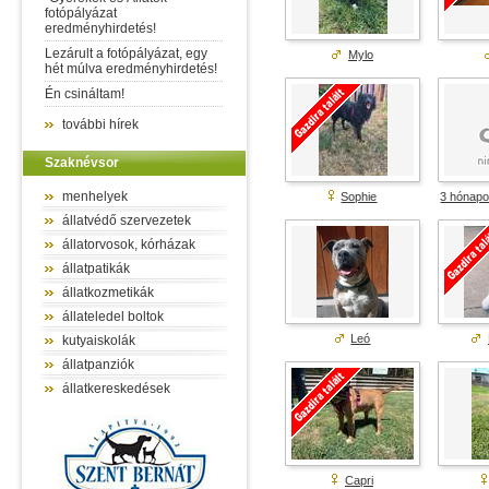
fotópályázat
eredményhirdetés!
Lezárult a fotópályázat, egy
Mylo
hét múlva eredményhirdetés!
Én csináltam!
további hírek
Szaknévsor
menhelyek
Sophie
3 hónap
állatvédő szervezetek
állatorvosok, kórházak
állatpatikák
állatkozmetikák
állateledel boltok
Leó
kutyaiskolák
állatpanziók
állatkereskedések
Capri