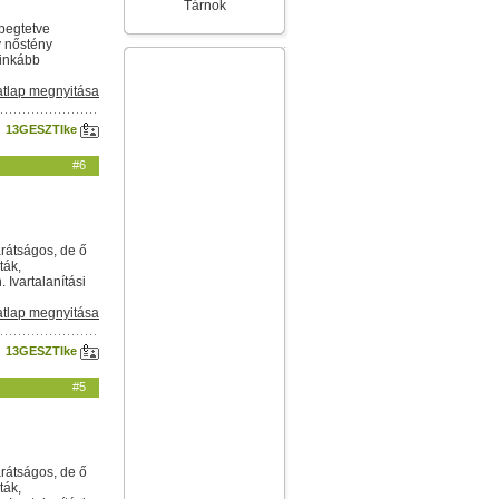
Tárnok
epegtetve
ív nőstény
 inkább
tlap megnyitása
13GESZTIke
#6
arátságos, de ő
ták,
Ivartalanítási
tlap megnyitása
13GESZTIke
#5
arátságos, de ő
ták,