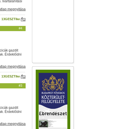
Ivartalanítási
tlap megnyitása
13GESZTIke
#4
cicák gazdit
ak. Érdeklődni
tlap megnyitása
13GESZTIke
#3
cicák gazdit
ak. Érdeklődni
tlap megnyitása