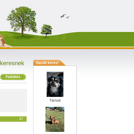
 keresnek
Gazdit keres!
Feltöltés
Tárnok
#7