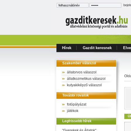
bejel
Hírek
Gazdit keresnek
Elve
Szakember válaszol
állatorvos válaszol
Old
állatkozmetikus válaszol
kutyakiképző válaszol
További rovatok
fotópályázat
játékok
Ü
Legfrissebb hírek
"Gyerekek és Állatok"