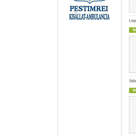
Leg
M
Stil
M