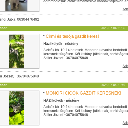
dorombolósak.Parazitamentesítve vannak teljeskörűen. 
kötelezettséggel...
Ada
endi Jutka, 06304476492
onor
2025-07-04 21:56
Cirmi és tesója gazdit keres!
Házi kölyök - nőstény
A cicák kb. 10-14 hetesek. Monoron udvarba bedobott 
keresnek sürgősen. Két kislány, játékosak, barátságos
Stiller József +36704075848
Ada
ler József, +36704075848
onor
2025-07-04 21:49
MONORI CICÓK GAZDIT KERESNEK!
HÁZI kölyök - nőstény
A cicák kb. 10-14 hetesek. Monoron udvarba bedobott 
keresnek sürgősen. Két kislány, játékosak, barátságos
Stiller József +36704075848
Ada