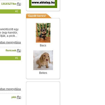
13GESZTIke
#2
Gazdit keres!
beköltözött egy
e (egy kandúr,
ák, a picik...
tlap megnyitása
Bacs
floricsek
#1
Bekes
tlap megnyitása
pkb