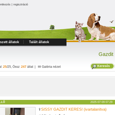
entkezés
|
regisztráció
szett állatok
Talált állatok
Gazdit
Keresés
al:
25
/25, Össz:
247
állat |
Galéria nézet
LLŐ
2025-07-09 07:29
SISSY GAZDIT KERES! (ivartalanítva)