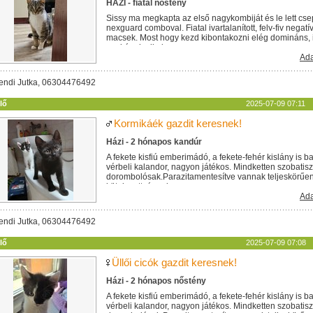
HÁZI - fiatal nőstény
Sissy ma megkapta az első nagykombiját és le lett cs
nexguard comboval. Fiatal ivartalanított, felv-fiv negat
macsek. Most hogy kezd kibontakozni elég domináns,
egykének alkalmas....
Ada
endi Jutka, 06304476492
lő
2025-07-09 07:11
Kormikáék gazdit keresnek!
Házi - 2 hónapos kandúr
A fekete kisfiú emberimádó, a fekete-fehér kislány is b
vérbeli kalandor, nagyon játékos. Mindketten szobatisz
dorombolósak.Parazitamentesítve vannak teljeskörűen. 
kötelezettséggel...
Ada
endi Jutka, 06304476492
lő
2025-07-09 07:08
Üllői cicók gazdit keresnek!
Házi - 2 hónapos nőstény
A fekete kisfiú emberimádó, a fekete-fehér kislány is b
vérbeli kalandor, nagyon játékos. Mindketten szobatisz