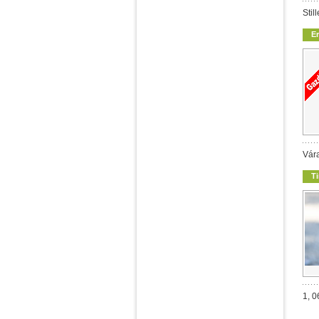
Stil
E
Vára
T
1, 