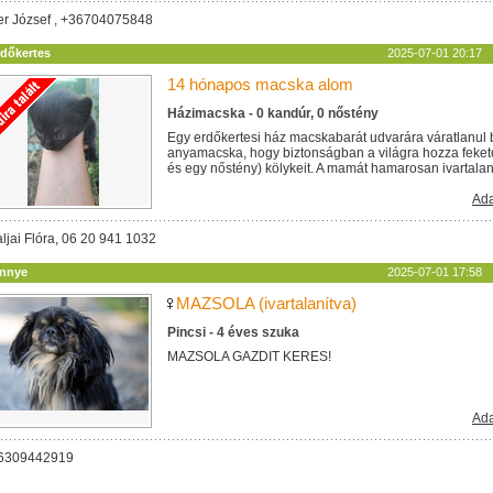
ler József , +36704075848
rdőkertes
2025-07-01 20:17
14 hónapos macska alom
Házimacska - 0 kandúr, 0 nőstény
Egy erdőkertesi ház macskabarát udvarára váratlanul 
anyamacska, hogy biztonságban a világra hozza feket
és egy nőstény) kölykeit. A mamát hamarosan ivartalanítj
Ada
ljai Flóra, 06 20 941 1032
innye
2025-07-01 17:58
MAZSOLA (ivartalanítva)
Pincsi - 4 éves szuka
MAZSOLA GAZDIT KERES!
Ada
06309442919