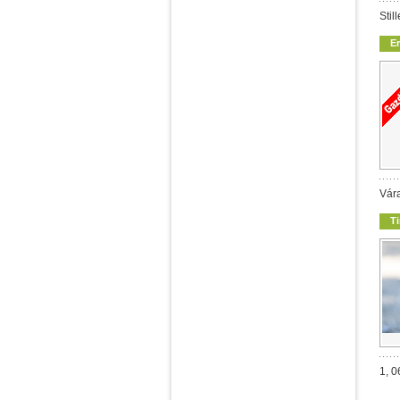
Stil
E
Vára
T
1, 