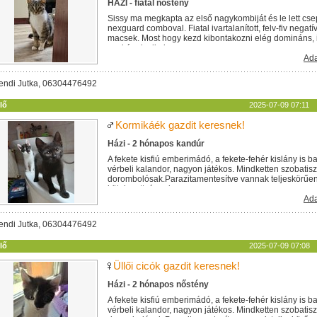
HÁZI - fiatal nőstény
Sissy ma megkapta az első nagykombiját és le lett cs
nexguard comboval. Fiatal ivartalanított, felv-fiv negat
macsek. Most hogy kezd kibontakozni elég domináns,
egykének alkalmas....
Ada
endi Jutka, 06304476492
lő
2025-07-09 07:11
Kormikáék gazdit keresnek!
Házi - 2 hónapos kandúr
A fekete kisfiú emberimádó, a fekete-fehér kislány is b
vérbeli kalandor, nagyon játékos. Mindketten szobatisz
dorombolósak.Parazitamentesítve vannak teljeskörűen. 
kötelezettséggel...
Ada
endi Jutka, 06304476492
lő
2025-07-09 07:08
Üllői cicók gazdit keresnek!
Házi - 2 hónapos nőstény
A fekete kisfiú emberimádó, a fekete-fehér kislány is b
vérbeli kalandor, nagyon játékos. Mindketten szobatisz