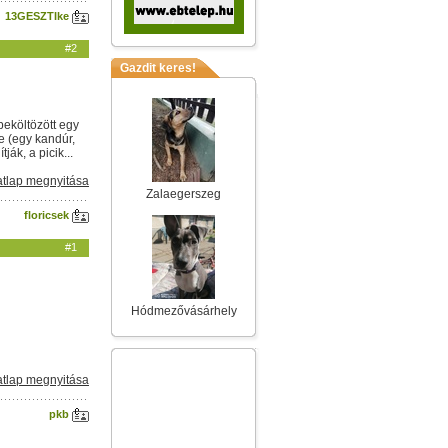
13GESZTIke
#2
Gazdit keres!
beköltözött egy
e (egy kandúr,
ák, a picik...
tlap megnyitása
Zalaegerszeg
floricsek
#1
Hódmezővásárhely
tlap megnyitása
pkb