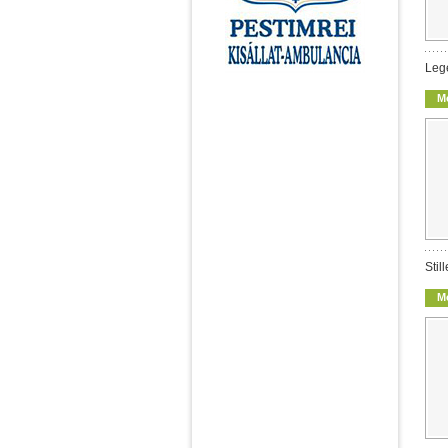
Leg
M
Stil
M