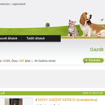
entkezés
|
regisztráció
szett állatok
Talált állatok
Gazdit
Keresés
al:
25
/25, Össz:
247
állat |
Galéria nézet
LLŐ
2025-07-09 07:29
SISSY GAZDIT KERES! (ivartalanítva)