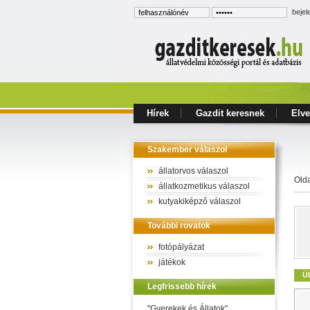
bejel
Hírek
Gazdit keresnek
Elve
Szakember válaszol
állatorvos válaszol
Old
állatkozmetikus válaszol
kutyakiképző válaszol
További rovatok
fotópályázat
játékok
Ü
Legfrissebb hírek
"Gyerekek és Állatok"