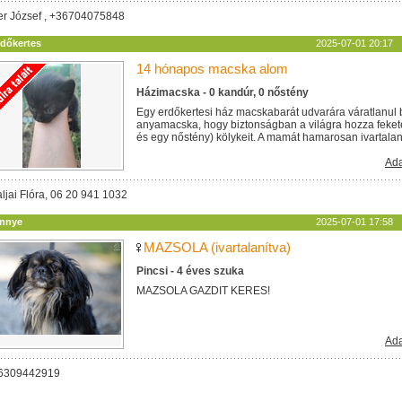
ler József , +36704075848
rdőkertes
2025-07-01 20:17
14 hónapos macska alom
Házimacska - 0 kandúr, 0 nőstény
Egy erdőkertesi ház macskabarát udvarára váratlanul 
anyamacska, hogy biztonságban a világra hozza feket
és egy nőstény) kölykeit. A mamát hamarosan ivartalanítj
Ada
ljai Flóra, 06 20 941 1032
innye
2025-07-01 17:58
MAZSOLA (ivartalanítva)
Pincsi - 4 éves szuka
MAZSOLA GAZDIT KERES!
Ada
06309442919