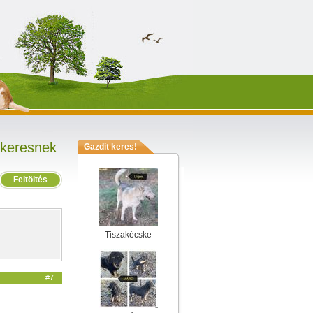
 keresnek
Gazdit keres!
Feltöltés
Tiszakécske
#7