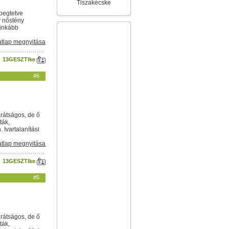
Tiszakécske
epegtetve
ív nőstény
 inkább
tlap megnyitása
13GESZTIke
#6
arátságos, de ő
ták,
Ivartalanítási
tlap megnyitása
13GESZTIke
#5
arátságos, de ő
ták,