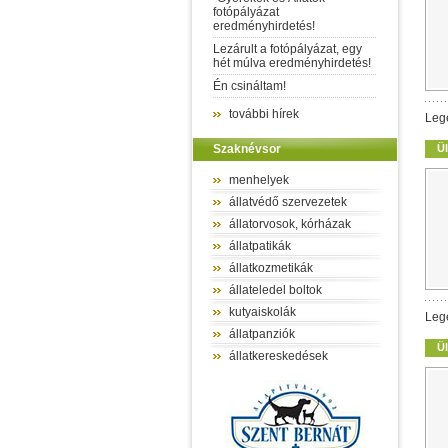
fotópályázat
eredményhirdetés!
Lezárult a fotópályázat, egy
hét múlva eredményhirdetés!
Én csináltam!
további hírek
Leg
Szaknévsor
Ül
menhelyek
állatvédő szervezetek
állatorvosok, kórházak
állatpatikák
állatkozmetikák
állateledel boltok
kutyaiskolák
Leg
állatpanziók
Ül
állatkereskedések