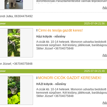
dorombolósak.Parazitamentesítve vannak teljeskörűen. 
kötelezettséggel...
Ada
endi Jutka, 06304476492
onor
2025-07-04 21:56
Cirmi és tesója gazdit keres!
Házi kölyök - nőstény
A cicák kb. 10-14 hetesek. Monoron udvarba bedobott 
keresnek sürgősen. Két kislány, játékosak, barátságos
Stiller József +36704075848
Ada
ler József, +36704075848
onor
2025-07-04 21:49
MONORI CICÓK GAZDIT KERESNEK!
HÁZI kölyök - nőstény
A cicák kb. 10-14 hetesek. Monoron udvarba bedobott 
keresnek sürgősen. Két kislány, játékosak, barátságos
Stiller József +36704075848
Ada