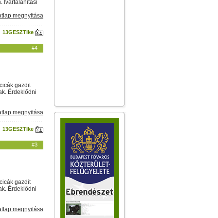
Ivartalanítási
tlap megnyitása
13GESZTIke
#4
cicák gazdit
ak. Érdeklődni
tlap megnyitása
13GESZTIke
#3
cicák gazdit
ak. Érdeklődni
tlap megnyitása