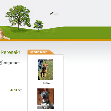
 keresek!
Gazdit keres!
megjelölöm!
Tárnok
Judit