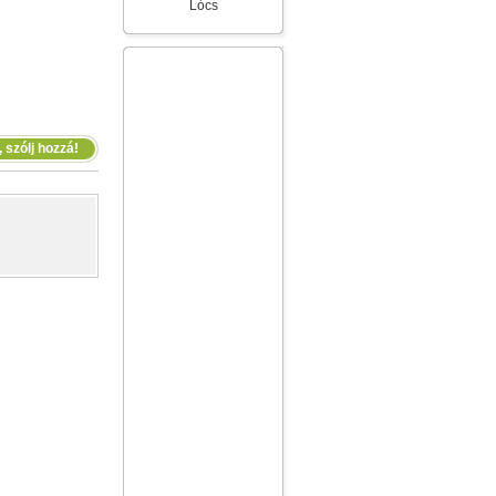
Lócs
 szólj hozzá!