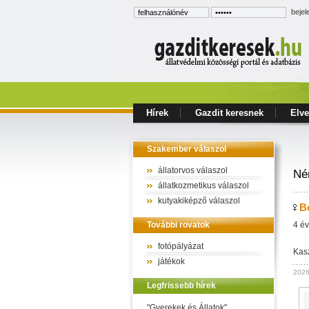
bejel
Hírek
Gazdit keresnek
Elve
Szakember válaszol
állatorvos válaszol
Né
állatkozmetikus válaszol
kutyakiképző válaszol
B
További rovatok
4 év
fotópályázat
Kas
játékok
2026
Legfrissebb hírek
"Gyerekek és Állatok"