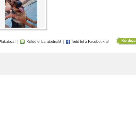
Kérdezz,
lakátozz!
|
Küldd el barátodnak!
|
Tedd fel a Facebookra!