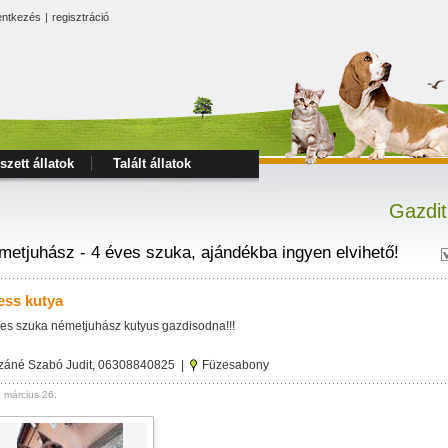
entkezés
|
regisztráció
szett állatok
Talált állatok
Gazdit
metjuhász - 4 éves szuka, ajándékba ingyen elvihető!
ess kutya
es szuka németjuhász kutyus gazdisodna!!!
záné Szabó Judit, 06308840825 |
Füzesabony
 március 26.