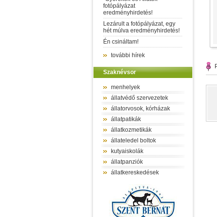
fotópályázat
eredményhirdetés!
Lezárult a fotópályázat, egy
hét múlva eredményhirdetés!
Én csináltam!
további hírek
P
Szaknévsor
menhelyek
állatvédő szervezetek
állatorvosok, kórházak
állatpatikák
állatkozmetikák
állateledel boltok
kutyaiskolák
állatpanziók
állatkereskedések