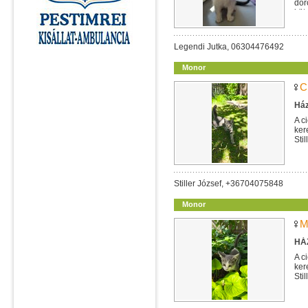
dor
köt
Legendi Jutka, 06304476492
Monor
C
Ház
A c
ker
Sti
Stiller József, +36704075848
Monor
M
HÁZ
A c
ker
Sti