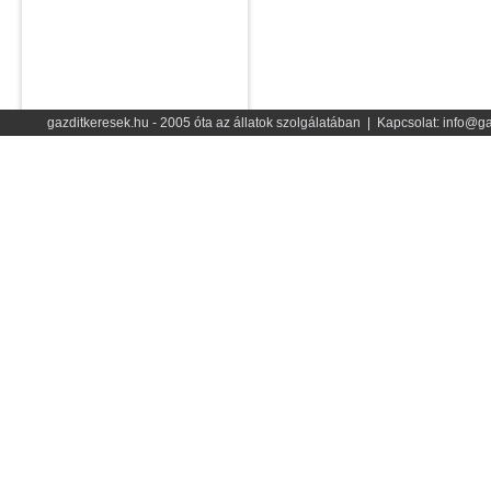
gazditkeresek.hu - 2005 óta az állatok szolgálatában | Kapcsolat: info@ga