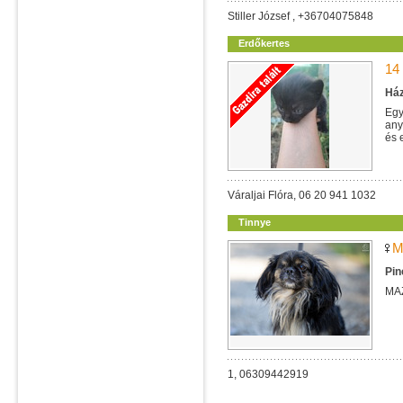
Stiller József , +36704075848
Erdőkertes
14
Ház
Egy
any
és 
Váraljai Flóra, 06 20 941 1032
Tinnye
M
Pin
MA
1, 06309442919