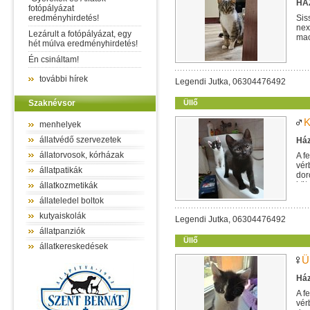
HÁZ
fotópályázat
eredményhirdetés!
Sis
nex
Lezárult a fotópályázat, egy
mac
hét múlva eredményhirdetés!
egy
Én csináltam!
további hírek
Legendi Jutka, 06304476492
Szaknévsor
Üllő
K
menhelyek
állatvédő szervezetek
Ház
állatorvosok, kórházak
A f
vér
állatpatikák
dor
köt
állatkozmetikák
állateledel boltok
kutyaiskolák
Legendi Jutka, 06304476492
állatpanziók
Üllő
állatkereskedések
Ü
Ház
A f
vér