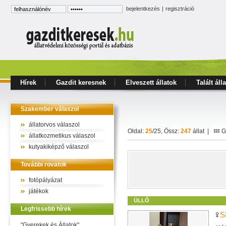
bejelentkezés
|
regisztráció
Hírek
Gazdit keresnek
Elveszett állatok
Talált áll
Szakember válaszol
állatorvos válaszol
Oldal:
25
/25, Össz:
247
állat |
Ga
állatkozmetikus válaszol
kutyakiképző válaszol
További rovatok
fotópályázat
játékok
ÜLLŐ
Legfrissebb hírek
S
"Gyerekek és Állatok"