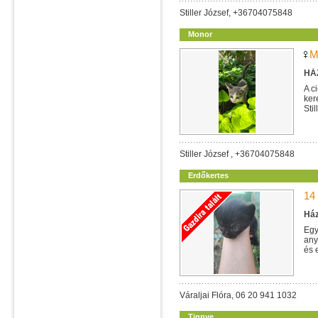
Stiller József, +36704075848
Monor
M
HÁZ
A c
ker
Sti
Stiller József , +36704075848
Erdőkertes
14
Ház
Egy
any
és 
Váraljai Flóra, 06 20 941 1032
Tinnye