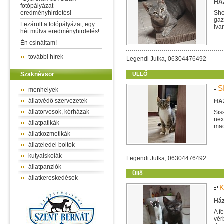
HÁZ
fotópályázat
eredményhirdetés!
She
gaz
Lezárult a fotópályázat, egy
iva
hét múlva eredményhirdetés!
Én csináltam!
további hírek
Legendi Jutka, 06304476492
Szaknévsor
ÜLLŐ
S
menhelyek
állatvédő szervezetek
HÁZ
állatorvosok, kórházak
Sis
nex
állatpatikák
mac
egy
állatkozmetikák
állateledel boltok
kutyaiskolák
Legendi Jutka, 06304476492
állatpanziók
Üllő
állatkereskedések
K
Ház
A f
vér