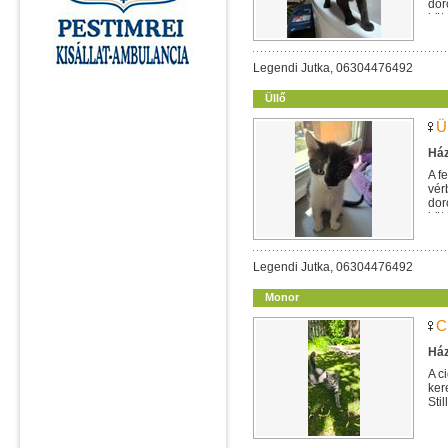
dor
köt
Legendi Jutka, 06304476492
Üllő
Ü
Ház
A f
vér
dor
köt
Legendi Jutka, 06304476492
Monor
C
Ház
A c
ker
Sti