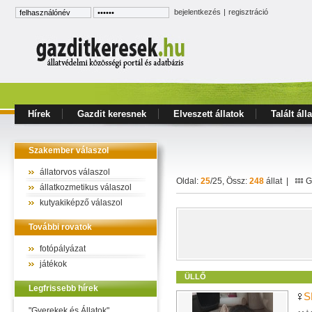
bejelentkezés
|
regisztráció
Hírek
Gazdit keresnek
Elveszett állatok
Talált áll
Szakember válaszol
állatorvos válaszol
Oldal:
25
/25, Össz:
248
állat |
Ga
állatkozmetikus válaszol
kutyakiképző válaszol
További rovatok
fotópályázat
játékok
ÜLLŐ
Legfrissebb hírek
S
"Gyerekek és Állatok"