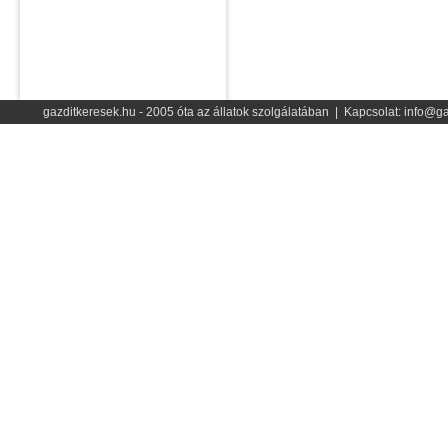
gazditkeresek.hu - 2005 óta az állatok szolgálatában | Kapcsolat: info@ga