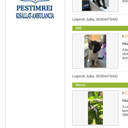
dor
köt
Legendi Jutka, 06304476492
Üllő
Ü
Ház
A f
vér
dor
köt
Legendi Jutka, 06304476492
Monor
C
Ház
A c
ker
Sti