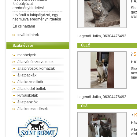
HÁZ
fotópályázat
eredményhirdetés!
She
gaz
Lezárult a fotópályázat, egy
iva
hét múlva eredményhirdetés!
Én csináltam!
további hírek
Legendi Jutka, 06304476492
Szaknévsor
ÜLLŐ
S
menhelyek
állatvédő szervezetek
HÁZ
állatorvosok, kórházak
Sis
nex
állatpatikák
mac
egy
állatkozmetikák
állateledel boltok
kutyaiskolák
Legendi Jutka, 06304476492
állatpanziók
Üllő
állatkereskedések
K
Ház
A f
vér