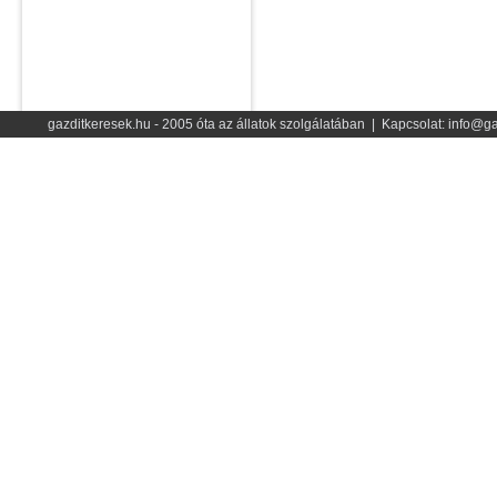
gazditkeresek.hu - 2005 óta az állatok szolgálatában | Kapcsolat: info@ga