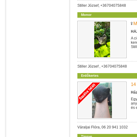
Stiller József, +36704075848
Monor
M
HÁZ
A c
ker
Sti
Stiller József , +36704075848
Erdőkertes
14
Ház
Egy
any
és 
Váraljai Flóra, 06 20 941 1032
Tinnye