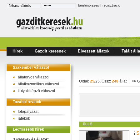
bejelentkezés
|
regisztráció
Hírek
Gazdit keresnek
Elveszett állatok
Talált áll
Szakember válaszol
állatorvos válaszol
Oldal:
25
/25, Össz:
248
állat |
Ga
állatkozmetikus válaszol
kutyakiképző válaszol
További rovatok
fotópályázat
játékok
ÜLLŐ
Legfrissebb hírek
S
"Gyerekek és Állatok"