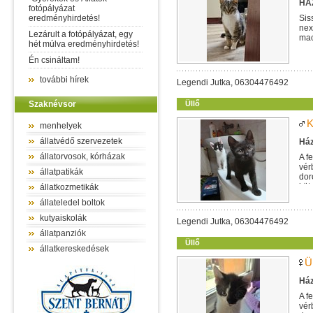
HÁZ
fotópályázat
eredményhirdetés!
Sis
nex
Lezárult a fotópályázat, egy
mac
hét múlva eredményhirdetés!
egy
Én csináltam!
további hírek
Legendi Jutka, 06304476492
Szaknévsor
Üllő
K
menhelyek
állatvédő szervezetek
Ház
állatorvosok, kórházak
A f
vér
állatpatikák
dor
köt
állatkozmetikák
állateledel boltok
kutyaiskolák
Legendi Jutka, 06304476492
állatpanziók
Üllő
állatkereskedések
Ü
Ház
A f
vér