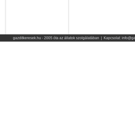
gazditkeresek.hu - 2005 óta az állatok szolgálatában | Kapcsolat: info@ga