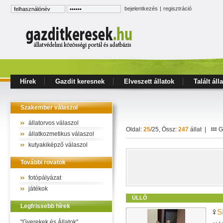
bejelentkezés
|
regisztráció
Hírek
Gazdit keresnek
Elveszett állatok
Talált áll
Szakember válaszol
állatorvos válaszol
Oldal:
25
/25, Össz:
247
állat |
Ga
állatkozmetikus válaszol
kutyakiképző válaszol
További rovatok
fotópályázat
játékok
ÜLLŐ
Legfrissebb hírek
S
"Gyerekek és Állatok"