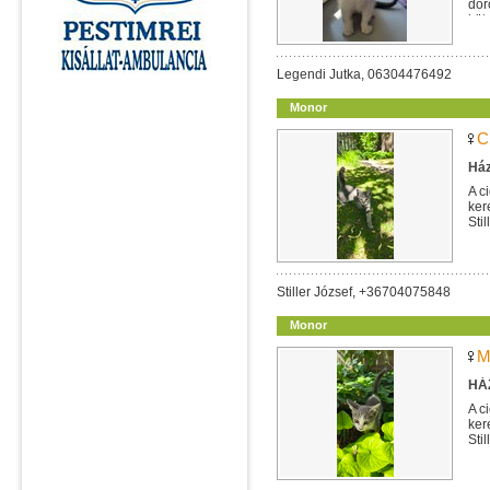
dor
köt
Legendi Jutka, 06304476492
Monor
C
Ház
A c
ker
Sti
Stiller József, +36704075848
Monor
M
HÁZ
A c
ker
Sti