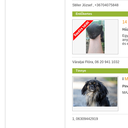
Stiller József , +36704075848
Erdőkertes
14
Ház
Egy
any
és 
Váraljai Flóra, 06 20 941 1032
Tinnye
M
Pin
MA
1, 06309442919