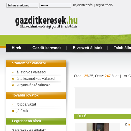
bejelentkezés
|
regisztráció
Hírek
Gazdit keresnek
Elveszett állatok
Talált áll
Szakember válaszol
állatorvos válaszol
Oldal:
25
/25, Össz:
247
állat |
Ga
állatkozmetikus válaszol
kutyakiképző válaszol
További rovatok
fotópályázat
játékok
ÜLLŐ
Legfrissebb hírek
S
"Gyerekek és Állatok"