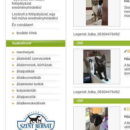
HÁZ
fotópályázat
eredményhirdetés!
Sis
nex
Lezárult a fotópályázat, egy
mac
hét múlva eredményhirdetés!
egy
Én csináltam!
további hírek
Legendi Jutka, 06304476492
Szaknévsor
Üllő
K
menhelyek
állatvédő szervezetek
Ház
állatorvosok, kórházak
A f
vér
állatpatikák
dor
köt
állatkozmetikák
állateledel boltok
kutyaiskolák
Legendi Jutka, 06304476492
állatpanziók
Üllő
állatkereskedések
Ü
Ház
A f
vér