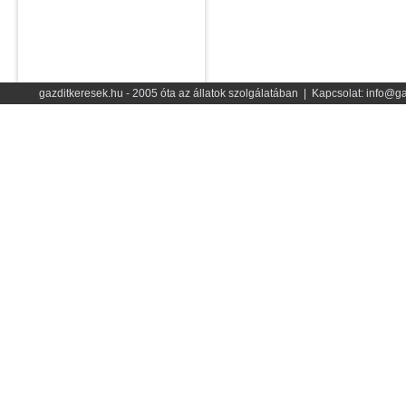
gazditkeresek.hu - 2005 óta az állatok szolgálatában | Kapcsolat: info@ga