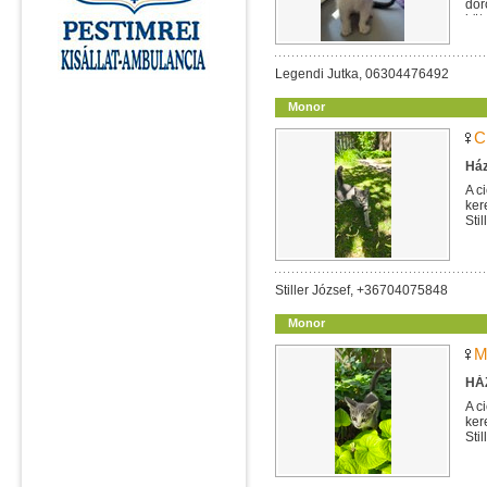
dor
köt
Legendi Jutka, 06304476492
Monor
C
Ház
A c
ker
Sti
Stiller József, +36704075848
Monor
M
HÁZ
A c
ker
Sti