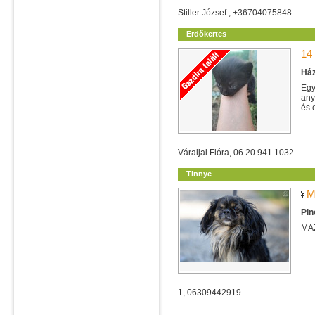
Stiller József , +36704075848
Erdőkertes
14
Ház
Egy
any
és 
Váraljai Flóra, 06 20 941 1032
Tinnye
M
Pin
MA
1, 06309442919