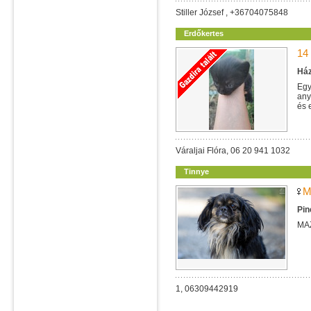
Stiller József , +36704075848
Erdőkertes
14
Ház
Egy
any
és 
Váraljai Flóra, 06 20 941 1032
Tinnye
M
Pin
MA
1, 06309442919