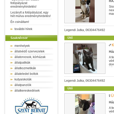
HÁZ
fotópályázat
eredményhirdetés!
Sis
nex
Lezárult a fotópályázat, egy
mac
hét múlva eredményhirdetés!
egy
Én csináltam!
további hírek
Legendi Jutka, 06304476492
Szaknévsor
Üllő
K
menhelyek
állatvédő szervezetek
Ház
állatorvosok, kórházak
A f
vér
állatpatikák
dor
köt
állatkozmetikák
állateledel boltok
kutyaiskolák
Legendi Jutka, 06304476492
állatpanziók
Üllő
állatkereskedések
Ü
Ház
A f
vér