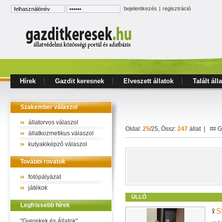
bejelentkezés
|
regisztráció
Hírek
Gazdit keresnek
Elveszett állatok
Talált áll
Szakember válaszol
állatorvos válaszol
Oldal:
25
/25, Össz:
247
állat |
Ga
állatkozmetikus válaszol
kutyakiképző válaszol
További rovatok
fotópályázat
játékok
ÜLLŐ
Legfrissebb hírek
S
"Gyerekek és Állatok"