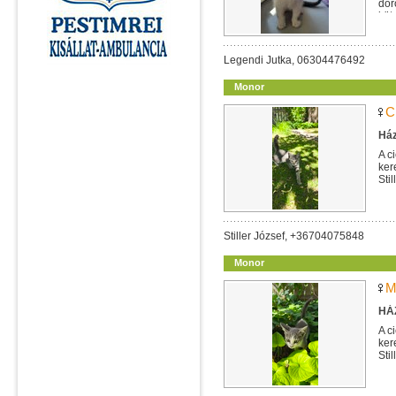
dor
köt
Legendi Jutka, 06304476492
Monor
C
Ház
A c
ker
Sti
Stiller József, +36704075848
Monor
M
HÁZ
A c
ker
Sti