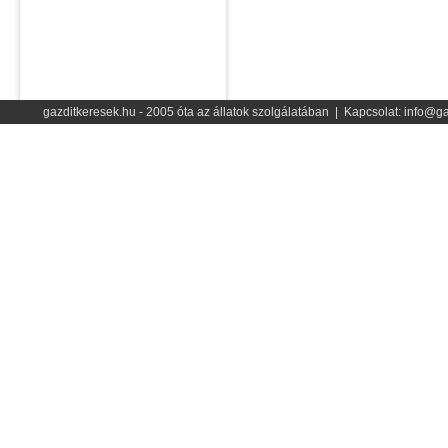
gazditkeresek.hu - 2005 óta az állatok szolgálatában | Kapcsolat: info@ga