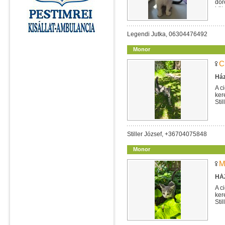
dor
köt
Legendi Jutka, 06304476492
Monor
C
Ház
A c
ker
Sti
Stiller József, +36704075848
Monor
M
HÁZ
A c
ker
Sti