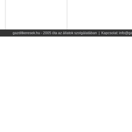
gazditkeresek.hu - 2005 óta az állatok szolgálatában | Kapcsolat: info@ga