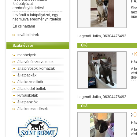
HÁZ
fotópályázat
eredményhirdetés!
Sis
nex
Lezárult a fotópályázat, egy
mac
hét múlva eredményhirdetés!
egy
Én csináltam!
további hírek
Legendi Jutka, 06304476492
Szaknévsor
Üllő
K
menhelyek
állatvédő szervezetek
Ház
állatorvosok, kórházak
A f
vér
állatpatikák
dor
köt
állatkozmetikák
állateledel boltok
kutyaiskolák
Legendi Jutka, 06304476492
állatpanziók
Üllő
állatkereskedések
Ü
Ház
A f
vér