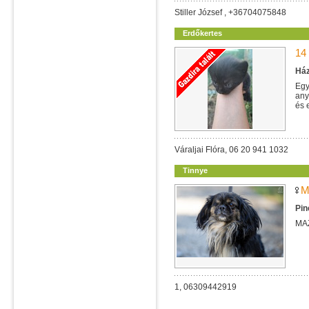
Stiller József , +36704075848
Erdőkertes
14
Ház
Egy
any
és 
Váraljai Flóra, 06 20 941 1032
Tinnye
M
Pin
MA
1, 06309442919