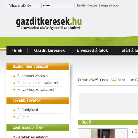
bejelentkezés
|
regisztráció
Hírek
Gazdit keresnek
Elveszett állatok
Talált áll
Szakember válaszol
állatorvos válaszol
Oldal:
25
/25, Össz:
247
állat |
Ga
állatkozmetikus válaszol
kutyakiképző válaszol
További rovatok
fotópályázat
játékok
ÜLLŐ
Legfrissebb hírek
S
"Gyerekek és Állatok"