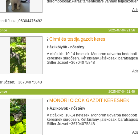
dorombolósak.Parazitamentesítve vannak teljeskörűen. 
kötelezettséggel...
Ada
endi Jutka, 06304476492
onor
2025-07-04 21:56
Cirmi és tesója gazdit keres!
Házi kölyök - nőstény
A cicák kb. 10-14 hetesek. Monoron udvarba bedobott 
keresnek sürgősen. Két kislány, játékosak, barátságos
Stiller József +36704075848
Ada
ler József, +36704075848
onor
2025-07-04 21:49
MONORI CICÓK GAZDIT KERESNEK!
HÁZI kölyök - nőstény
A cicák kb. 10-14 hetesek. Monoron udvarba bedobott 
keresnek sürgősen. Két kislány, játékosak, barátságos
Stiller József +36704075848
Ada