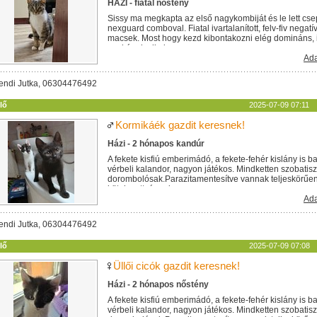
HÁZI - fiatal nőstény
Sissy ma megkapta az első nagykombiját és le lett cs
nexguard comboval. Fiatal ivartalanított, felv-fiv negat
macsek. Most hogy kezd kibontakozni elég domináns,
egykének alkalmas....
Ada
endi Jutka, 06304476492
lő
2025-07-09 07:11
Kormikáék gazdit keresnek!
Házi - 2 hónapos kandúr
A fekete kisfiú emberimádó, a fekete-fehér kislány is b
vérbeli kalandor, nagyon játékos. Mindketten szobatisz
dorombolósak.Parazitamentesítve vannak teljeskörűen. 
kötelezettséggel...
Ada
endi Jutka, 06304476492
lő
2025-07-09 07:08
Üllői cicók gazdit keresnek!
Házi - 2 hónapos nőstény
A fekete kisfiú emberimádó, a fekete-fehér kislány is b
vérbeli kalandor, nagyon játékos. Mindketten szobatisz