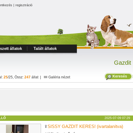
entkezés
|
regisztráció
szett állatok
Talált állatok
Gazdit
Keresés
al:
25
/25, Össz:
247
állat |
Galéria nézet
LLŐ
2025-07-09 07:29
SISSY GAZDIT KERES! (ivartalanítva)