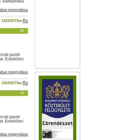
Ivartalanítási
tlap megnyitása
13GESZTIke
#4
cicák gazdit
ak. Érdeklődni
tlap megnyitása
13GESZTIke
#3
cicák gazdit
ak. Érdeklődni
tlap megnyitása