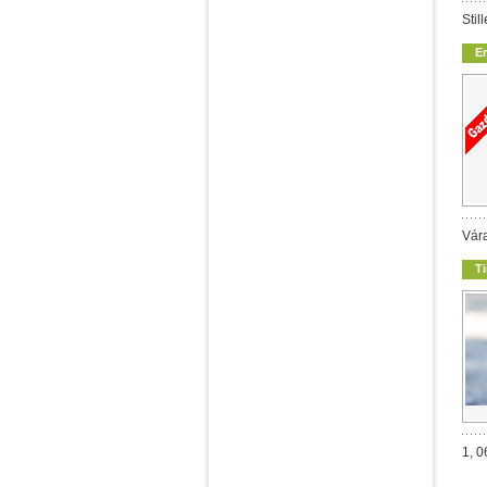
Stil
E
Vára
T
1, 