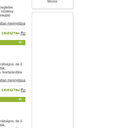
Monor
epegtetve
ív nőstény
 inkább
tlap megnyitása
13GESZTIke
#6
arátságos, de ő
ták,
Ivartalanítási
tlap megnyitása
13GESZTIke
#5
arátságos, de ő
ták,