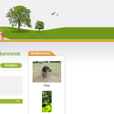
 keresnek
Gazdit keres!
Feltöltés
Alap
#7