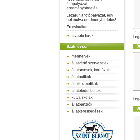
fotópályázat
eredményhirdetés!
Lezárult a fotópályázat, egy
hét múlva eredményhirdetés!
Én csináltam!
további hírek
Leg
Szaknévsor
Ül
menhelyek
állatvédő szervezetek
állatorvosok, kórházak
állatpatikák
állatkozmetikák
állateledel boltok
kutyaiskolák
Leg
állatpanziók
Ül
állatkereskedések