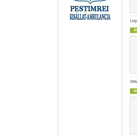
Leg
M
Stil
M