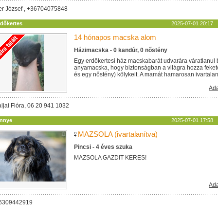
ler József , +36704075848
rdőkertes
2025-07-01 20:17
14 hónapos macska alom
Házimacska - 0 kandúr, 0 nőstény
Egy erdőkertesi ház macskabarát udvarára váratlanul 
anyamacska, hogy biztonságban a világra hozza feket
és egy nőstény) kölykeit. A mamát hamarosan ivartalanítj
Ada
ljai Flóra, 06 20 941 1032
innye
2025-07-01 17:58
MAZSOLA (ivartalanítva)
Pincsi - 4 éves szuka
MAZSOLA GAZDIT KERES!
Ada
06309442919