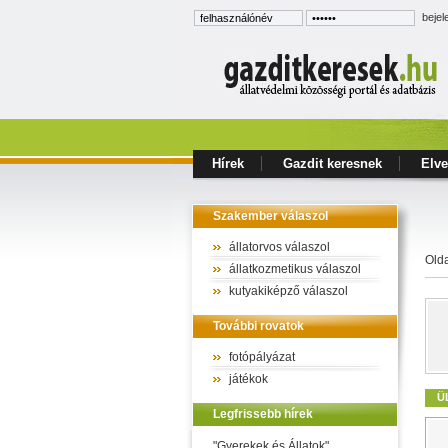
bejel
Hírek
Gazdit keresnek
Elve
Szakember válaszol
állatorvos válaszol
Old
állatkozmetikus válaszol
kutyakiképző válaszol
További rovatok
fotópályázat
játékok
Ü
Legfrissebb hírek
"Gyerekek és Állatok"