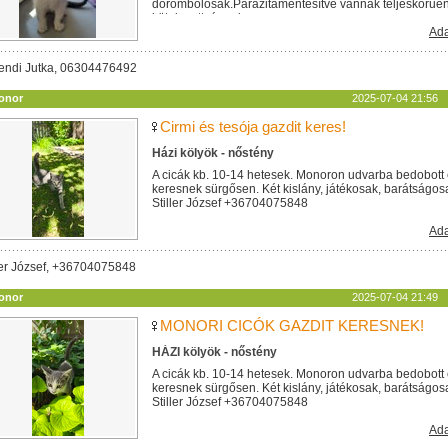
dorombolósak.Parazitamentesítve vannak teljeskörűen. 
kötelezettséggel...
Ada
endi Jutka, 06304476492
onor
2025-07-04 21:56
Cirmi és tesója gazdit keres!
Házi kölyök - nőstény
A cicák kb. 10-14 hetesek. Monoron udvarba bedobott 
keresnek sürgősen. Két kislány, játékosak, barátságos
Stiller József +36704075848
Ada
ler József, +36704075848
onor
2025-07-04 21:49
MONORI CICÓK GAZDIT KERESNEK!
HÁZI kölyök - nőstény
A cicák kb. 10-14 hetesek. Monoron udvarba bedobott 
keresnek sürgősen. Két kislány, játékosak, barátságos
Stiller József +36704075848
Ada