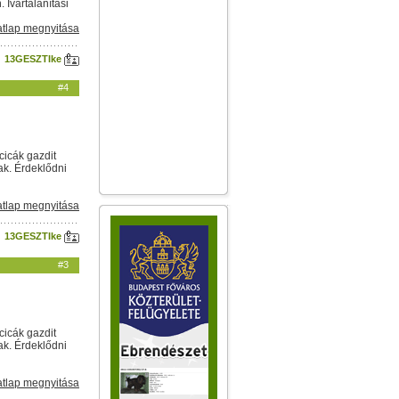
Ivartalanítási
tlap megnyitása
13GESZTIke
#4
cicák gazdit
ak. Érdeklődni
tlap megnyitása
13GESZTIke
#3
cicák gazdit
ak. Érdeklődni
tlap megnyitása