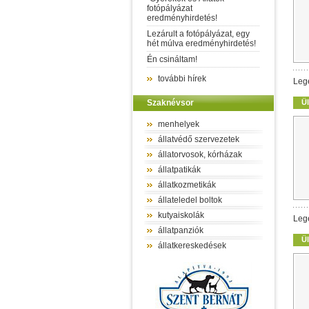
fotópályázat
eredményhirdetés!
Lezárult a fotópályázat, egy
hét múlva eredményhirdetés!
Én csináltam!
további hírek
Leg
Szaknévsor
Ül
menhelyek
állatvédő szervezetek
állatorvosok, kórházak
állatpatikák
állatkozmetikák
állateledel boltok
kutyaiskolák
Leg
állatpanziók
Ül
állatkereskedések