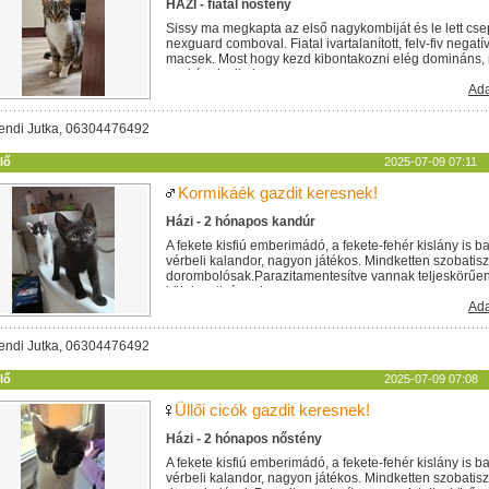
HÁZI - fiatal nőstény
Sissy ma megkapta az első nagykombiját és le lett cs
nexguard comboval. Fiatal ivartalanított, felv-fiv negat
macsek. Most hogy kezd kibontakozni elég domináns,
egykének alkalmas....
Ada
endi Jutka, 06304476492
lő
2025-07-09 07:11
Kormikáék gazdit keresnek!
Házi - 2 hónapos kandúr
A fekete kisfiú emberimádó, a fekete-fehér kislány is b
vérbeli kalandor, nagyon játékos. Mindketten szobatisz
dorombolósak.Parazitamentesítve vannak teljeskörűen. 
kötelezettséggel...
Ada
endi Jutka, 06304476492
lő
2025-07-09 07:08
Üllői cicók gazdit keresnek!
Házi - 2 hónapos nőstény
A fekete kisfiú emberimádó, a fekete-fehér kislány is b
vérbeli kalandor, nagyon játékos. Mindketten szobatisz