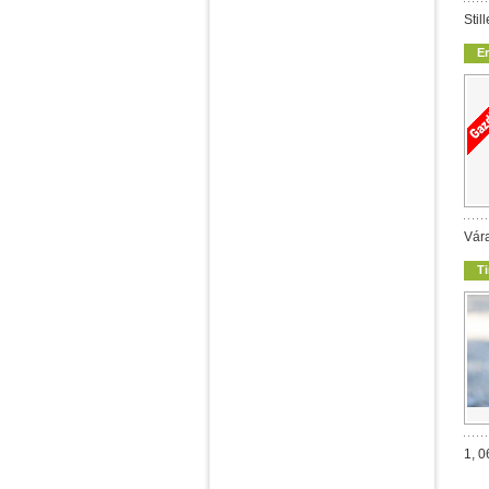
Stil
E
Vára
T
1, 