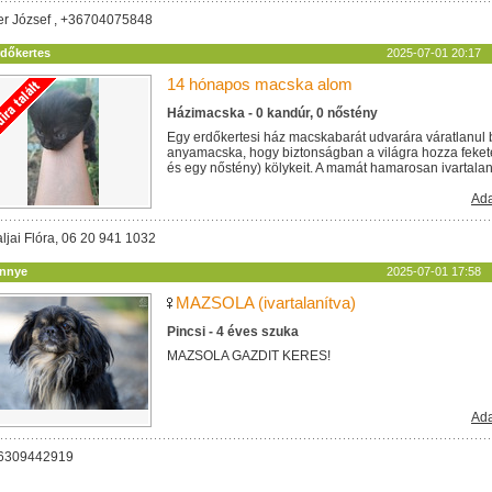
ler József , +36704075848
rdőkertes
2025-07-01 20:17
14 hónapos macska alom
Házimacska - 0 kandúr, 0 nőstény
Egy erdőkertesi ház macskabarát udvarára váratlanul 
anyamacska, hogy biztonságban a világra hozza feket
és egy nőstény) kölykeit. A mamát hamarosan ivartalanítj
Ada
ljai Flóra, 06 20 941 1032
innye
2025-07-01 17:58
MAZSOLA (ivartalanítva)
Pincsi - 4 éves szuka
MAZSOLA GAZDIT KERES!
Ada
06309442919