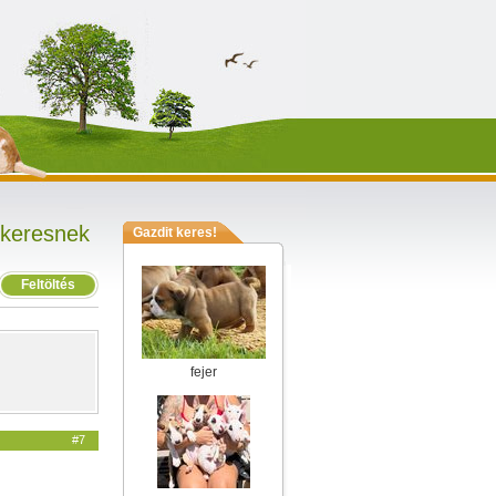
 keresnek
Gazdit keres!
Feltöltés
fejer
#7