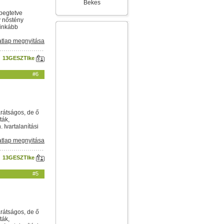
Bekes
epegtetve
ív nőstény
 inkább
tlap megnyitása
13GESZTIke
#6
arátságos, de ő
ták,
Ivartalanítási
tlap megnyitása
13GESZTIke
#5
arátságos, de ő
ták,