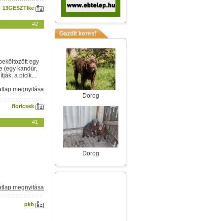
13GESZTIke
#2
Gazdit keres!
beköltözött egy
e (egy kandúr,
ák, a picik...
tlap megnyitása
Dorog
floricsek
#1
Dorog
tlap megnyitása
pkb