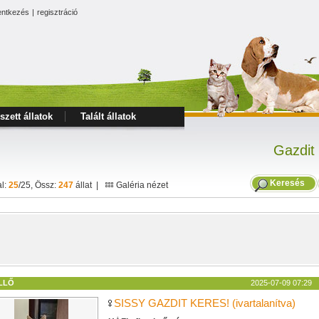
entkezés
|
regisztráció
szett állatok
Talált állatok
Gazdit
Keresés
al:
25
/25, Össz:
247
állat |
Galéria nézet
LLŐ
2025-07-09 07:29
SISSY GAZDIT KERES! (ivartalanítva)