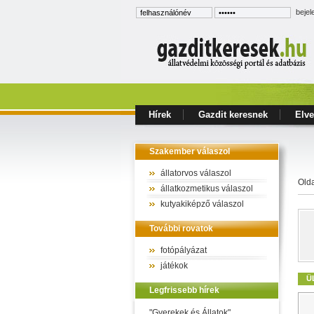
bejel
Hírek
Gazdit keresnek
Elve
Szakember válaszol
állatorvos válaszol
Old
állatkozmetikus válaszol
kutyakiképző válaszol
További rovatok
fotópályázat
játékok
Ü
Legfrissebb hírek
"Gyerekek és Állatok"