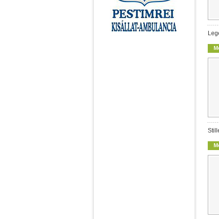
Leg
M
Stil
M