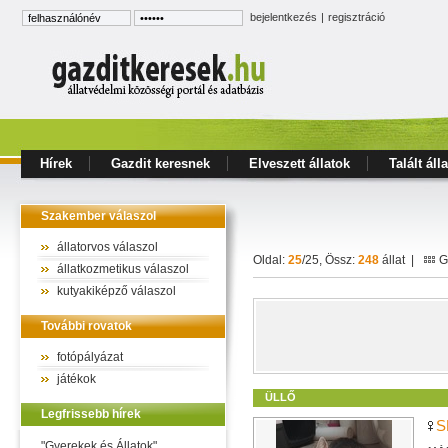
bejelentkezés
|
regisztráció
Hírek
Gazdit keresnek
Elveszett állatok
Talált áll
Szakember válaszol
állatorvos válaszol
Oldal:
25
/25, Össz:
248
állat |
Ga
állatkozmetikus válaszol
kutyakiképző válaszol
További rovatok
fotópályázat
játékok
ÜLLŐ
Legfrissebb hírek
S
"Gyerekek és Állatok"