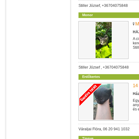
Stiller József, +36704075848
Monor
M
HÁZ
A c
ker
Sti
Stiller József , +36704075848
Erdőkertes
14
Ház
Egy
any
és 
Váraljai Flóra, 06 20 941 1032
Tinnye