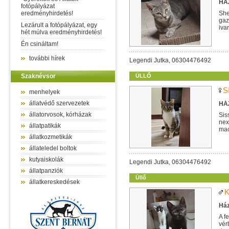
HÁZ
fotópályázat
eredményhirdetés!
She
gaz
Lezárult a fotópályázat, egy
iva
hét múlva eredményhirdetés!
Én csináltam!
további hírek
Legendi Jutka, 06304476492
Szaknévsor
ÜLLŐ
S
menhelyek
állatvédő szervezetek
HÁZ
állatorvosok, kórházak
Sis
nex
állatpatikák
mac
egy
állatkozmetikák
állateledel boltok
kutyaiskolák
Legendi Jutka, 06304476492
állatpanziók
Üllő
állatkereskedések
K
Ház
A f
vér