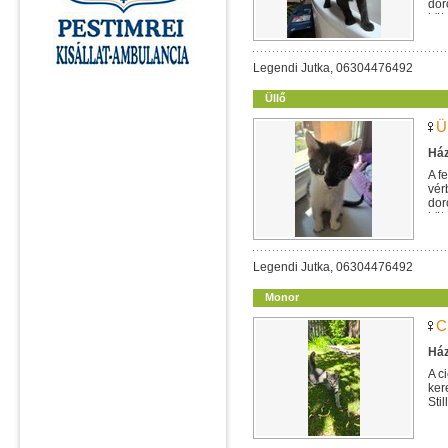
dor
köt
Legendi Jutka, 06304476492
Üllő
Ü
Ház
A f
vér
dor
köt
Legendi Jutka, 06304476492
Monor
C
Ház
A c
ker
Sti