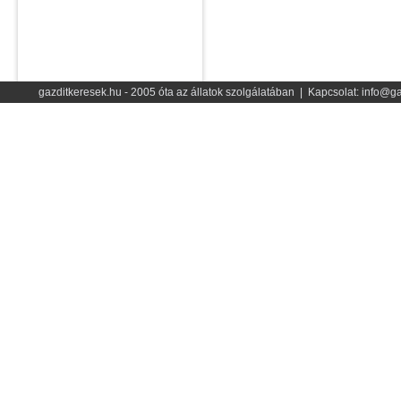
gazditkeresek.hu - 2005 óta az állatok szolgálatában | Kapcsolat: info@ga