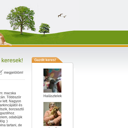
 keresek!
Gazdit keres!
megjelölöm!
tem: macska
Halásztelek
tcán. Többször
v lett. Nagyon
arkincájától és
tszik, borzasztó
 gazdihoz.
velem, odabújik
ög :)
lna tartani, de