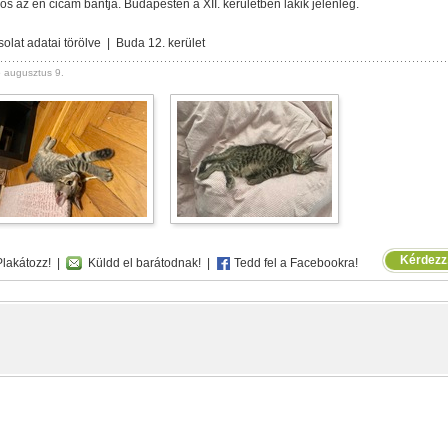
os az én cicám bántja. Budapesten a XII. kerületben lakik jelenleg.
olat adatai törölve | Buda 12. kerület
 augusztus 9.
Kérdezz,
lakátozz!
|
Küldd el barátodnak!
|
Tedd fel a Facebookra!