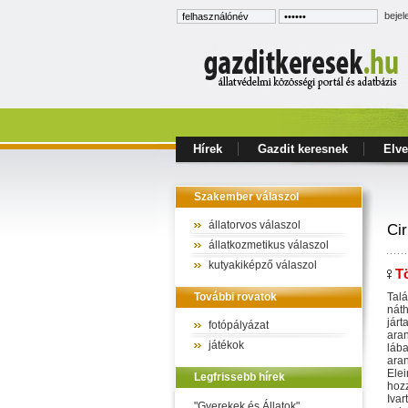
bejel
Hírek
Gazdit keresnek
Elve
Szakember válaszol
állatorvos válaszol
Cir
állatkozmetikus válaszol
kutyakiképző válaszol
Tö
További rovatok
Talá
náth
járt
fotópályázat
aran
játékok
lába
aran
Elei
Legfrissebb hírek
hozz
Ivar
"Gyerekek és Állatok"