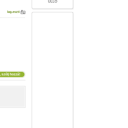
ÜLLŐ
lag.eszti
 szólj hozzá!