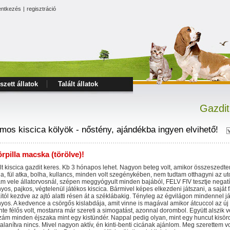
entkezés
|
regisztráció
szett állatok
Talált állatok
Gazdit
mos kiscica kölyök - nőstény, ajándékba ingyen elvihető!
rpilla macska (törölve)!
lt kiscica gazdit keres. Kb 3 hónapos lehet. Nagyon beteg volt, amikor összeszed
a, fül atka, bolha, kullancs, minden volt szegénykében, nem tudtam otthagyni az u
am vele állatorvosnál, szépen meggyógyult minden bajából, FELV FIV tesztje negatí
yos, pajkos, végtelenül játékos kiscica. Bármivel képes elkezdeni játszani, a saját f
itól kezdve az ajtó alatti résen át a széklábakig. Tényleg az égvilágon mindennel já
yos. A kedvence a csörgős kislabdája, amit vinne is magával amikor átcuccol az új
nte félős volt, mostanra már szereti a simogatást, azonnal dorombol. Együtt alszik 
ám minden éjszaka mint egy kistündér. Nappal pedig olyan, mint egy huncut kisörd
talanítva nincs. Mivel nagyon aktív, én kinti-benti cicának ajánlom. Meg szerettem vo