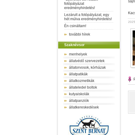
sajn
fotópályázat
eredményhirdetés!
Kacs
Lezárult a fotópályázat, egy
hét múlva eredményhirdetés!
2025
Én csináltam!
további hírek
Szaknévsor
menhelyek
állatvédő szervezetek
állatorvosok, kórházak
állatpatikák
P
állatkozmetikák
állateledel boltok
kutyaiskolák
állatpanziók
állatkereskedések