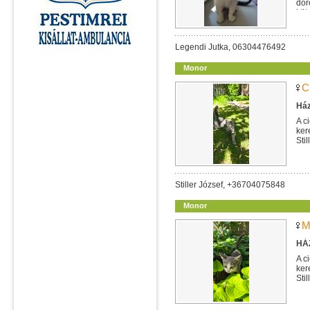
dor
köt
Legendi Jutka, 06304476492
Monor
C
Ház
A c
ker
Sti
Stiller József, +36704075848
Monor
M
HÁZ
A c
ker
Sti