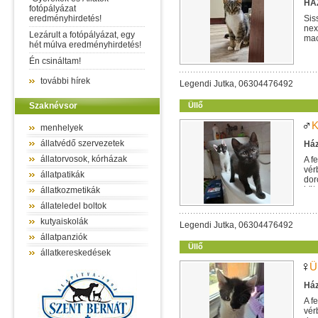
HÁZ
fotópályázat
eredményhirdetés!
Sis
nex
Lezárult a fotópályázat, egy
mac
hét múlva eredményhirdetés!
egy
Én csináltam!
további hírek
Legendi Jutka, 06304476492
Szaknévsor
Üllő
K
menhelyek
állatvédő szervezetek
Ház
állatorvosok, kórházak
A f
vér
állatpatikák
dor
köt
állatkozmetikák
állateledel boltok
kutyaiskolák
Legendi Jutka, 06304476492
állatpanziók
Üllő
állatkereskedések
Ü
Ház
A f
vér