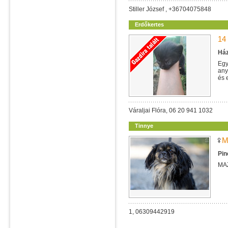
Stiller József , +36704075848
Erdőkertes
14
Ház
Egy
any
és 
Váraljai Flóra, 06 20 941 1032
Tinnye
M
Pin
MA
1, 06309442919