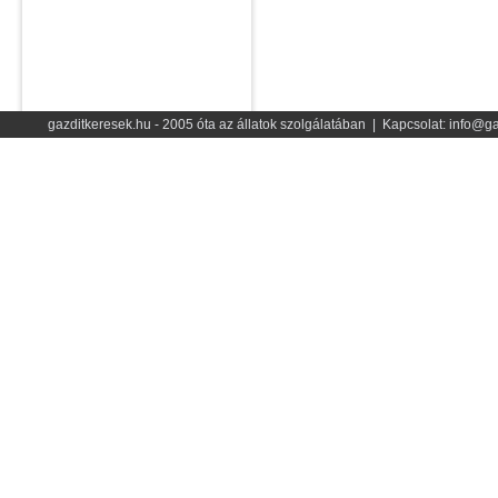
gazditkeresek.hu - 2005 óta az állatok szolgálatában | Kapcsolat: info@ga