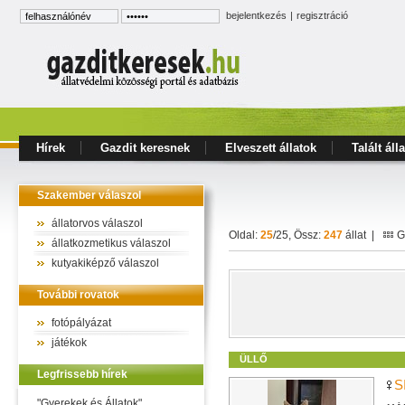
bejelentkezés
|
regisztráció
Hírek
Gazdit keresnek
Elveszett állatok
Talált áll
Szakember válaszol
állatorvos válaszol
Oldal:
25
/25, Össz:
247
állat |
Ga
állatkozmetikus válaszol
kutyakiképző válaszol
További rovatok
fotópályázat
játékok
ÜLLŐ
Legfrissebb hírek
S
"Gyerekek és Állatok"