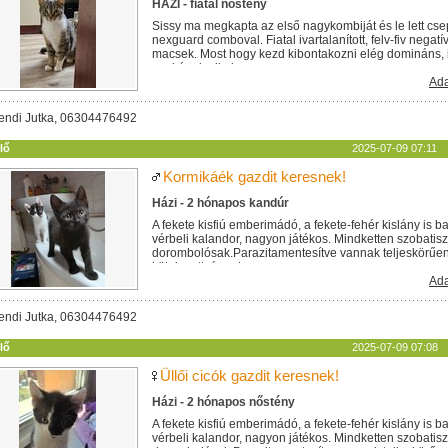
HÁZI - fiatal nőstény
Sissy ma megkapta az első nagykombiját és le lett cs
nexguard comboval. Fiatal ivartalanított, felv-fiv negat
macsek. Most hogy kezd kibontakozni elég domináns,
egykének alkalmas....
Ada
endi Jutka, 06304476492
lő
2025-07-09 07:11
Kormikáék gazdit keresnek!
Házi - 2 hónapos kandúr
A fekete kisfiú emberimádó, a fekete-fehér kislány is b
vérbeli kalandor, nagyon játékos. Mindketten szobatisz
dorombolósak.Parazitamentesítve vannak teljeskörűen. 
kötelezettséggel...
Ada
endi Jutka, 06304476492
lő
2025-07-09 07:08
Üllői cicók gazdit keresnek!
Házi - 2 hónapos nőstény
A fekete kisfiú emberimádó, a fekete-fehér kislány is b
vérbeli kalandor, nagyon játékos. Mindketten szobatisz