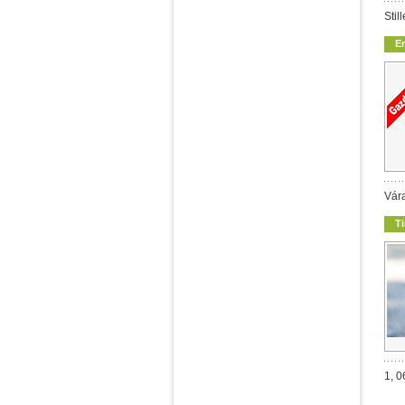
Stil
E
Vára
T
1, 