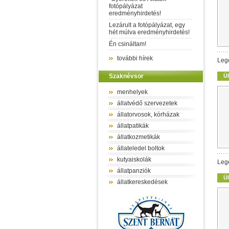
fotópályázat
eredményhirdetés!
Lezárult a fotópályázat, egy
hét múlva eredményhirdetés!
Én csináltam!
további hírek
Leg
Szaknévsor
Ül
menhelyek
állatvédő szervezetek
állatorvosok, kórházak
állatpatikák
állatkozmetikák
állateledel boltok
kutyaiskolák
Leg
állatpanziók
Ül
állatkereskedések