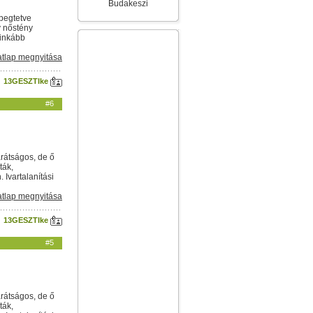
Budakeszi
epegtetve
ív nőstény
 inkább
tlap megnyitása
13GESZTIke
#6
arátságos, de ő
ták,
Ivartalanítási
tlap megnyitása
13GESZTIke
#5
arátságos, de ő
ták,