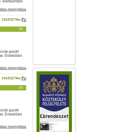
Ivartalanítási
tlap megnyitása
13GESZTIke
#4
cicák gazdit
ak. Érdeklődni
tlap megnyitása
13GESZTIke
#3
cicák gazdit
ak. Érdeklődni
tlap megnyitása