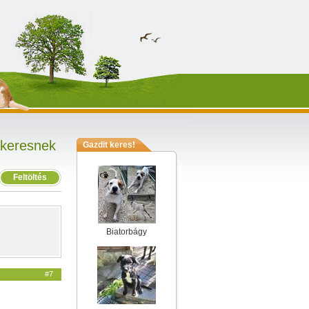
 keresnek
Gazdit keres!
Feltöltés
Biatorbágy
#7