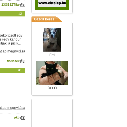
13GESZTIke
#2
Gazdit keres!
beköltözött egy
e (egy kandúr,
ák, a picik...
tlap megnyitása
Érd
floricsek
#1
ÜLLŐ
tlap megnyitása
pkb