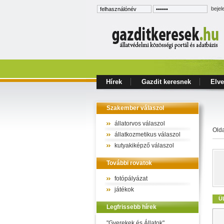
bejel
Hírek
Gazdit keresnek
Elve
Szakember válaszol
állatorvos válaszol
Old
állatkozmetikus válaszol
kutyakiképző válaszol
További rovatok
fotópályázat
játékok
Ü
Legfrissebb hírek
"Gyerekek és Állatok"