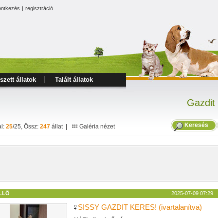
entkezés
|
regisztráció
szett állatok
Talált állatok
Gazdit
Keresés
al:
25
/25, Össz:
247
állat |
Galéria nézet
LLŐ
2025-07-09 07:29
SISSY GAZDIT KERES! (ivartalanítva)