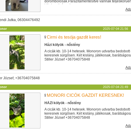
dorombolósak.Parazitamentesítve vannak teljeskörűen. 
kötelezettséggel...
Ada
endi Jutka, 06304476492
onor
2025-07-04 21:56
Cirmi és tesója gazdit keres!
Házi kölyök - nőstény
A cicák kb. 10-14 hetesek. Monoron udvarba bedobott 
keresnek sürgősen. Két kislány, játékosak, barátságos
Stiller József +36704075848
Ada
ler József, +36704075848
onor
2025-07-04 21:49
MONORI CICÓK GAZDIT KERESNEK!
HÁZI kölyök - nőstény
A cicák kb. 10-14 hetesek. Monoron udvarba bedobott 
keresnek sürgősen. Két kislány, játékosak, barátságos
Stiller József +36704075848
Ada