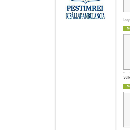
Leg
M
Stil
M