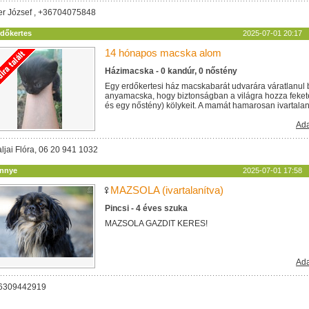
ler József , +36704075848
rdőkertes
2025-07-01 20:17
14 hónapos macska alom
Házimacska - 0 kandúr, 0 nőstény
Egy erdőkertesi ház macskabarát udvarára váratlanul 
anyamacska, hogy biztonságban a világra hozza feket
és egy nőstény) kölykeit. A mamát hamarosan ivartalanítj
Ada
ljai Flóra, 06 20 941 1032
innye
2025-07-01 17:58
MAZSOLA (ivartalanítva)
Pincsi - 4 éves szuka
MAZSOLA GAZDIT KERES!
Ada
06309442919