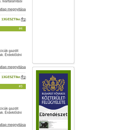
Ivartalanítási
tlap megnyitása
13GESZTIke
#4
cicák gazdit
ak. Érdeklődni
tlap megnyitása
13GESZTIke
#3
cicák gazdit
ak. Érdeklődni
tlap megnyitása