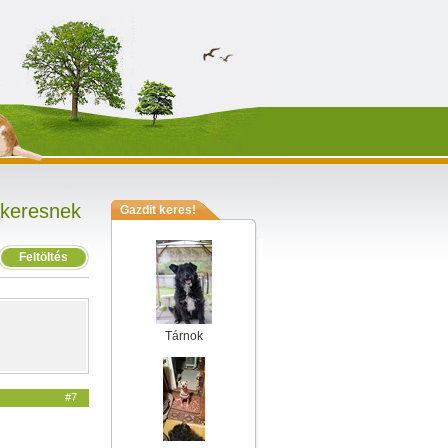
 keresnek
Gazdit keres!
Feltöltés
Tárnok
#7