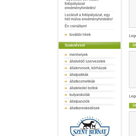
fotópályázat
eredményhirdetés!
Lezárult a fotópályázat, egy
hét múlva eredményhirdetés!
Én csináltam!
további hírek
Leg
Szaknévsor
Ül
menhelyek
állatvédő szervezetek
állatorvosok, kórházak
állatpatikák
állatkozmetikák
állateledel boltok
kutyaiskolák
Leg
állatpanziók
Ül
állatkereskedések