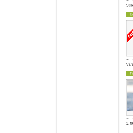
Stil
E
Vára
T
1, 