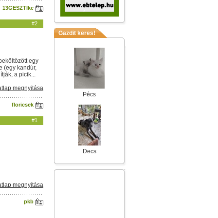
13GESZTIke
#2
Gazdit keres!
beköltözött egy
e (egy kandúr,
ák, a picik...
tlap megnyitása
Pécs
floricsek
#1
Decs
tlap megnyitása
pkb