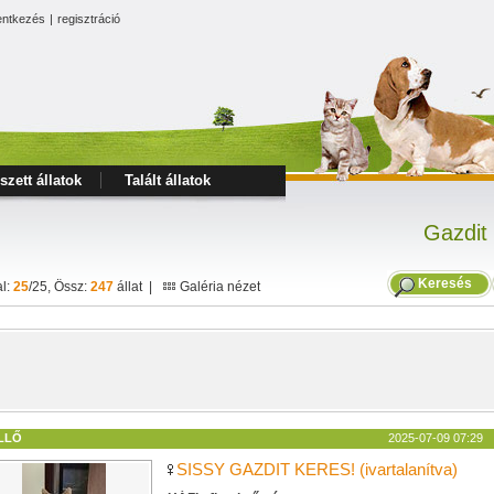
entkezés
|
regisztráció
szett állatok
Talált állatok
Gazdit
Keresés
al:
25
/25, Össz:
247
állat |
Galéria nézet
LLŐ
2025-07-09 07:29
SISSY GAZDIT KERES! (ivartalanítva)