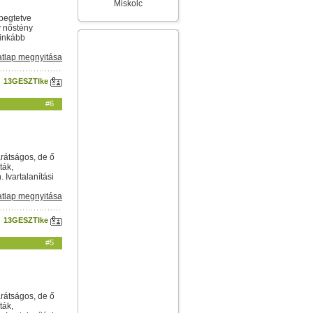
Miskolc
epegtetve
ív nőstény
 inkább
tlap megnyitása
13GESZTIke
#6
arátságos, de ő
ták,
Ivartalanítási
tlap megnyitása
13GESZTIke
#5
arátságos, de ő
ták,