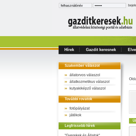
bejel
Hírek
Gazdit keresnek
Elve
Szakember válaszol
állatorvos válaszol
Old
állatkozmetikus válaszol
kutyakiképző válaszol
További rovatok
fotópályázat
játékok
Ü
Legfrissebb hírek
"Gyerekek és Állatok"