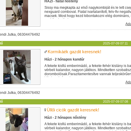
HÁZI - fiatal nőstény
Sissy ma megkapta az első nagykombiját és le lett cs
nexguard comboval. Fiatal ivartalanított, felv-fiv negat
macsek. Most hogy kezd kibontakozni elég domináns,
egykének alkalmas....
Ada
endi Jutka, 06304476492
lő
2025-07-09 07:11
Kormikáék gazdit keresnek!
Házi - 2 hónapos kandúr
A fekete kisfiú emberimádó, a fekete-fehér kislány is b
vérbeli kalandor, nagyon játékos. Mindketten szobatisz
dorombolósak.Parazitamentesítve vannak teljeskörűen. 
kötelezettséggel...
Ada
endi Jutka, 06304476492
lő
2025-07-09 07:08
Üllői cicók gazdit keresnek!
Házi - 2 hónapos nőstény
A fekete kisfiú emberimádó, a fekete-fehér kislány is b
vérbeli kalandor, nagyon játékos. Mindketten szobatisz