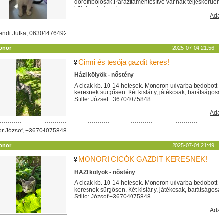
dorombolósak.Parazitamentesítve vannak teljeskörűen. 
kötelezettséggel...
Ada
endi Jutka, 06304476492
onor
2025-07-04 21:56
Cirmi és tesója gazdit keres!
Házi kölyök - nőstény
A cicák kb. 10-14 hetesek. Monoron udvarba bedobott 
keresnek sürgősen. Két kislány, játékosak, barátságos
Stiller József +36704075848
Ada
ler József, +36704075848
onor
2025-07-04 21:49
MONORI CICÓK GAZDIT KERESNEK!
HÁZI kölyök - nőstény
A cicák kb. 10-14 hetesek. Monoron udvarba bedobott 
keresnek sürgősen. Két kislány, játékosak, barátságos
Stiller József +36704075848
Ada