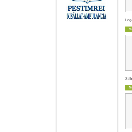
Leg
M
Stil
M