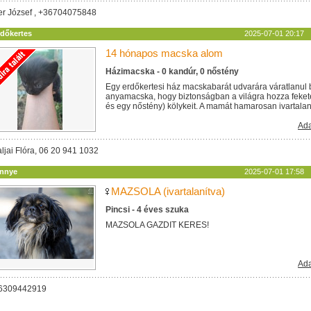
ler József , +36704075848
rdőkertes
2025-07-01 20:17
14 hónapos macska alom
Házimacska - 0 kandúr, 0 nőstény
Egy erdőkertesi ház macskabarát udvarára váratlanul 
anyamacska, hogy biztonságban a világra hozza feket
és egy nőstény) kölykeit. A mamát hamarosan ivartalanítj
Ada
ljai Flóra, 06 20 941 1032
innye
2025-07-01 17:58
MAZSOLA (ivartalanítva)
Pincsi - 4 éves szuka
MAZSOLA GAZDIT KERES!
Ada
06309442919