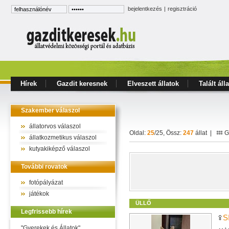
bejelentkezés
|
regisztráció
Hírek
Gazdit keresnek
Elveszett állatok
Talált áll
Szakember válaszol
állatorvos válaszol
Oldal:
25
/25, Össz:
247
állat |
Ga
állatkozmetikus válaszol
kutyakiképző válaszol
További rovatok
fotópályázat
játékok
ÜLLŐ
Legfrissebb hírek
S
"Gyerekek és Állatok"