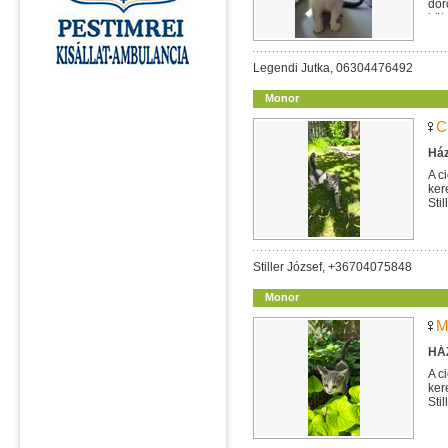
dor
köt
Legendi Jutka, 06304476492
Monor
C
Ház
A c
ker
Sti
Stiller József, +36704075848
Monor
M
HÁZ
A c
ker
Sti