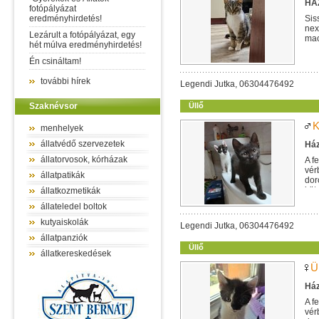
HÁZ
fotópályázat
eredményhirdetés!
Sis
nex
Lezárult a fotópályázat, egy
mac
hét múlva eredményhirdetés!
egy
Én csináltam!
további hírek
Legendi Jutka, 06304476492
Szaknévsor
Üllő
K
menhelyek
állatvédő szervezetek
Ház
állatorvosok, kórházak
A f
vér
állatpatikák
dor
köt
állatkozmetikák
állateledel boltok
kutyaiskolák
Legendi Jutka, 06304476492
állatpanziók
Üllő
állatkereskedések
Ü
Ház
A f
vér