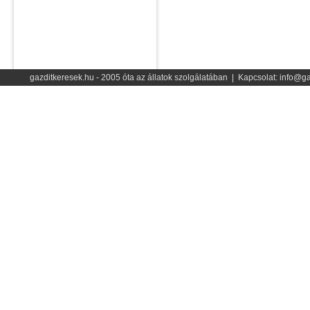
gazditkeresek.hu - 2005 óta az állatok szolgálatában | Kapcsolat: info@ga