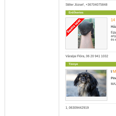
Stiller József , +36704075848
Erdőkertes
14
Ház
Egy
any
és 
Váraljai Flóra, 06 20 941 1032
Tinnye
M
Pin
MA
1, 06309442919