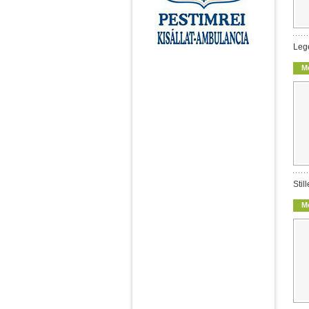
Leg
M
Stil
M