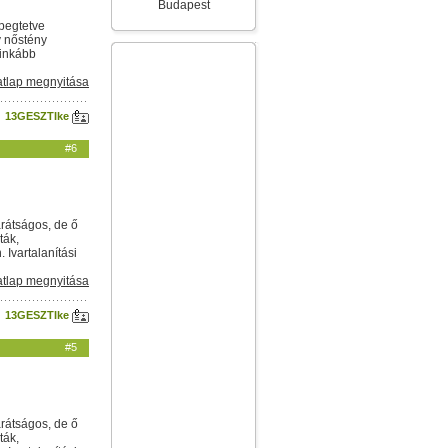
Budapest
epegtetve
ív nőstény
 inkább
tlap megnyitása
13GESZTIke
#6
arátságos, de ő
ták,
Ivartalanítási
tlap megnyitása
13GESZTIke
#5
arátságos, de ő
ták,