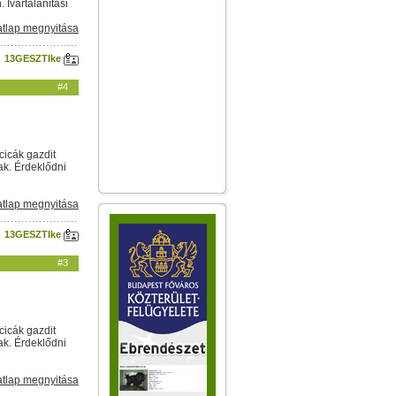
Ivartalanítási
tlap megnyitása
13GESZTIke
#4
cicák gazdit
ak. Érdeklődni
tlap megnyitása
13GESZTIke
#3
cicák gazdit
ak. Érdeklődni
tlap megnyitása