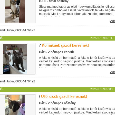
HÁZI - fiatal nőstény
Sissy ma megkapta az első nagykombiját és le lett cs
nexguard comboval. Fiatal ivartalanított, felv-fiv negat
macsek. Most hogy kezd kibontakozni elég domináns,
egykének alkalmas....
Ada
endi Jutka, 06304476492
lő
2025-07-09 07:11
Kormikáék gazdit keresnek!
Házi - 2 hónapos kandúr
A fekete kisfiú emberimádó, a fekete-fehér kislány is b
vérbeli kalandor, nagyon játékos. Mindketten szobatisz
dorombolósak.Parazitamentesítve vannak teljeskörűen. 
kötelezettséggel...
Ada
endi Jutka, 06304476492
lő
2025-07-09 07:08
Üllői cicók gazdit keresnek!
Házi - 2 hónapos nőstény
A fekete kisfiú emberimádó, a fekete-fehér kislány is b
vérbeli kalandor, nagyon játékos. Mindketten szobatisz