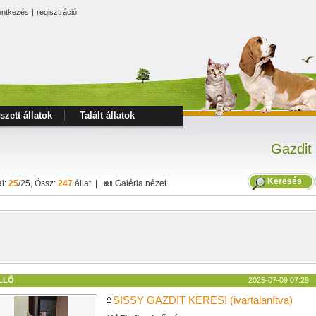
entkezés
|
regisztráció
szett állatok
Talált állatok
Gazdit
Keresés
al:
25
/25, Össz:
247
állat |
Galéria nézet
LLŐ
2025-07-09 07:29
SISSY GAZDIT KERES! (ivartalanítva)