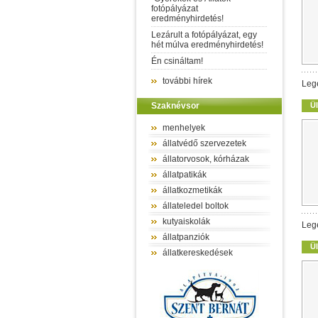
fotópályázat
eredményhirdetés!
Lezárult a fotópályázat, egy
hét múlva eredményhirdetés!
Én csináltam!
további hírek
Leg
Szaknévsor
Ül
menhelyek
állatvédő szervezetek
állatorvosok, kórházak
állatpatikák
állatkozmetikák
állateledel boltok
kutyaiskolák
Leg
állatpanziók
Ül
állatkereskedések