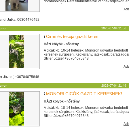
dorombolósak.Parazitamentesítve vannak teljeskörűen. 
kötelezettséggel...
Ada
endi Jutka, 06304476492
onor
2025-07-04 21:56
Cirmi és tesója gazdit keres!
Házi kölyök - nőstény
A cicák kb. 10-14 hetesek. Monoron udvarba bedobott 
keresnek sürgősen. Két kislány, játékosak, barátságos
Stiller József +36704075848
Ada
ler József, +36704075848
onor
2025-07-04 21:49
MONORI CICÓK GAZDIT KERESNEK!
HÁZI kölyök - nőstény
A cicák kb. 10-14 hetesek. Monoron udvarba bedobott 
keresnek sürgősen. Két kislány, játékosak, barátságos
Stiller József +36704075848
Ada