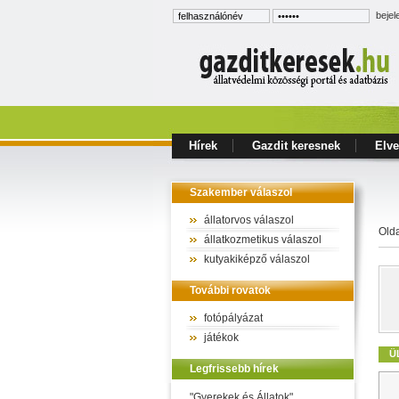
bejel
Hírek
Gazdit keresnek
Elve
Szakember válaszol
állatorvos válaszol
Old
állatkozmetikus válaszol
kutyakiképző válaszol
További rovatok
fotópályázat
játékok
Ü
Legfrissebb hírek
"Gyerekek és Állatok"