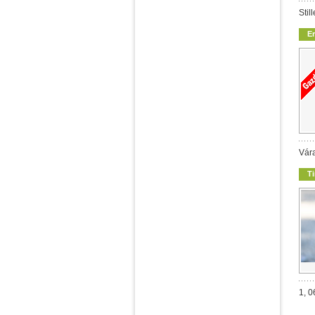
Stil
E
Vára
T
1, 