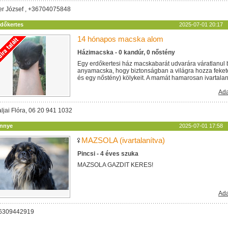
ler József , +36704075848
rdőkertes
2025-07-01 20:17
14 hónapos macska alom
Házimacska - 0 kandúr, 0 nőstény
Egy erdőkertesi ház macskabarát udvarára váratlanul 
anyamacska, hogy biztonságban a világra hozza feket
és egy nőstény) kölykeit. A mamát hamarosan ivartalanítj
Ada
ljai Flóra, 06 20 941 1032
innye
2025-07-01 17:58
MAZSOLA (ivartalanítva)
Pincsi - 4 éves szuka
MAZSOLA GAZDIT KERES!
Ada
06309442919