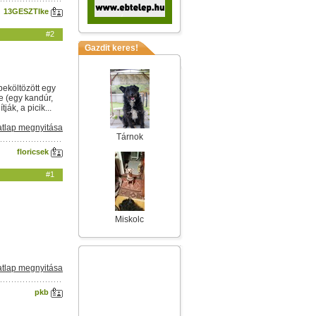
13GESZTIke
#2
Gazdit keres!
beköltözött egy
e (egy kandúr,
ák, a picik...
tlap megnyitása
Tárnok
floricsek
#1
Miskolc
tlap megnyitása
pkb