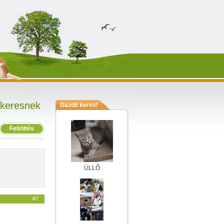
 keresnek
Gazdit keres!
Feltöltés
ÜLLŐ
#7