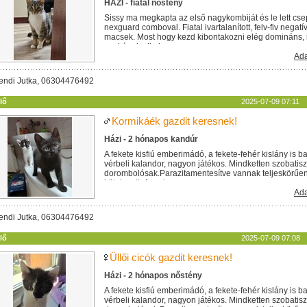
HÁZI - fiatal nőstény
Sissy ma megkapta az első nagykombiját és le lett cs
nexguard comboval. Fiatal ivartalanított, felv-fiv negat
macsek. Most hogy kezd kibontakozni elég domináns,
egykének alkalmas....
Ada
endi Jutka, 06304476492
lő
2025-07-09 07:11
Kormikáék gazdit keresnek!
Házi - 2 hónapos kandúr
A fekete kisfiú emberimádó, a fekete-fehér kislány is b
vérbeli kalandor, nagyon játékos. Mindketten szobatisz
dorombolósak.Parazitamentesítve vannak teljeskörűen. 
kötelezettséggel...
Ada
endi Jutka, 06304476492
lő
2025-07-09 07:08
Üllői cicók gazdit keresnek!
Házi - 2 hónapos nőstény
A fekete kisfiú emberimádó, a fekete-fehér kislány is b
vérbeli kalandor, nagyon játékos. Mindketten szobatisz