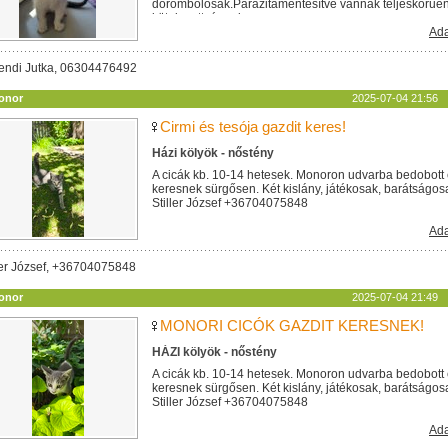
dorombolósak.Parazitamentesítve vannak teljeskörűen. 
kötelezettséggel...
Ada
endi Jutka, 06304476492
onor
2025-07-04 21:56
Cirmi és tesója gazdit keres!
Házi kölyök - nőstény
A cicák kb. 10-14 hetesek. Monoron udvarba bedobott 
keresnek sürgősen. Két kislány, játékosak, barátságos
Stiller József +36704075848
Ada
ler József, +36704075848
onor
2025-07-04 21:49
MONORI CICÓK GAZDIT KERESNEK!
HÁZI kölyök - nőstény
A cicák kb. 10-14 hetesek. Monoron udvarba bedobott 
keresnek sürgősen. Két kislány, játékosak, barátságos
Stiller József +36704075848
Ada