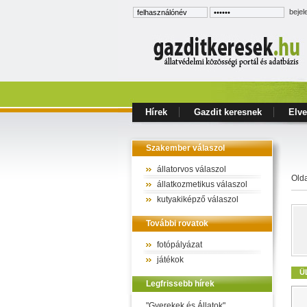
bejel
Hírek
Gazdit keresnek
Elve
Szakember válaszol
állatorvos válaszol
Old
állatkozmetikus válaszol
kutyakiképző válaszol
További rovatok
fotópályázat
játékok
Ü
Legfrissebb hírek
"Gyerekek és Állatok"