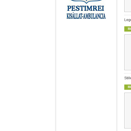
Leg
M
Stil
M