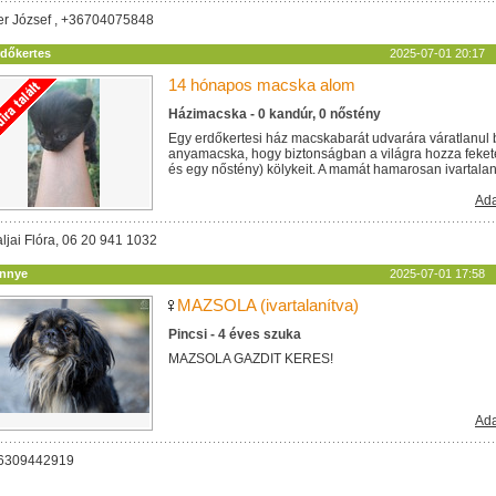
ler József , +36704075848
rdőkertes
2025-07-01 20:17
14 hónapos macska alom
Házimacska - 0 kandúr, 0 nőstény
Egy erdőkertesi ház macskabarát udvarára váratlanul 
anyamacska, hogy biztonságban a világra hozza feket
és egy nőstény) kölykeit. A mamát hamarosan ivartalanítj
Ada
ljai Flóra, 06 20 941 1032
innye
2025-07-01 17:58
MAZSOLA (ivartalanítva)
Pincsi - 4 éves szuka
MAZSOLA GAZDIT KERES!
Ada
06309442919