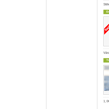
Stil
E
Vára
T
1, 