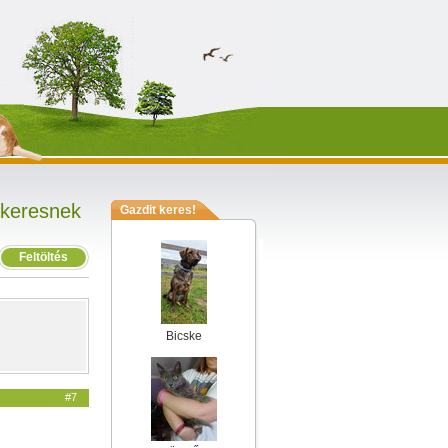
 keresnek
Gazdit keres!
Feltöltés
Bicske
#7