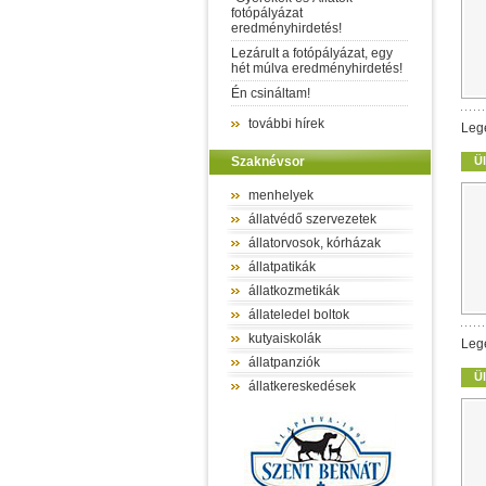
fotópályázat
eredményhirdetés!
Lezárult a fotópályázat, egy
hét múlva eredményhirdetés!
Én csináltam!
további hírek
Leg
Szaknévsor
Ül
menhelyek
állatvédő szervezetek
állatorvosok, kórházak
állatpatikák
állatkozmetikák
állateledel boltok
kutyaiskolák
Leg
állatpanziók
Ül
állatkereskedések