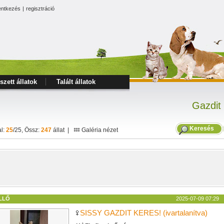
entkezés
|
regisztráció
szett állatok
Talált állatok
Gazdit
Keresés
al:
25
/25, Össz:
247
állat |
Galéria nézet
LLŐ
2025-07-09 07:29
SISSY GAZDIT KERES! (ivartalanítva)