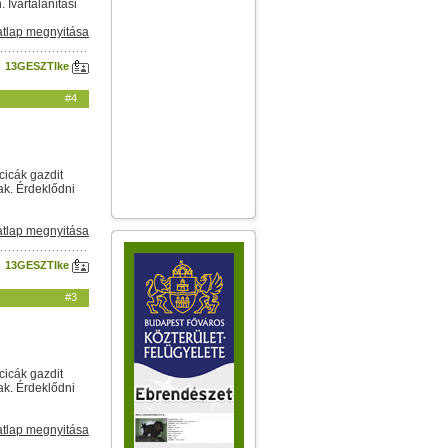
Ivartalanítási
tlap megnyitása
13GESZTIke
#4
cicák gazdit
ak. Érdeklődni
tlap megnyitása
13GESZTIke
#3
cicák gazdit
ak. Érdeklődni
tlap megnyitása