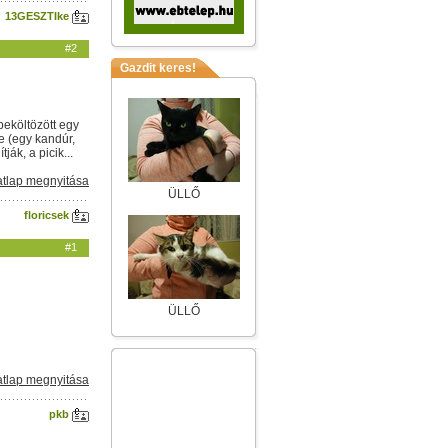
13GESZTIke
#2
Gazdit keres!
beköltözött egy
e (egy kandúr,
ák, a picik...
tlap megnyitása
ÜLLŐ
floricsek
#1
ÜLLŐ
tlap megnyitása
pkb