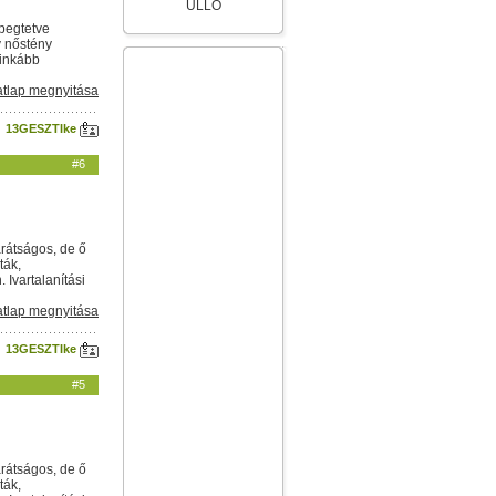
ÜLLŐ
epegtetve
ív nőstény
 inkább
tlap megnyitása
13GESZTIke
#6
arátságos, de ő
ták,
Ivartalanítási
tlap megnyitása
13GESZTIke
#5
arátságos, de ő
ták,