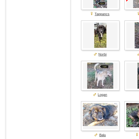
Tappancs
Norbi
Logan
Balu