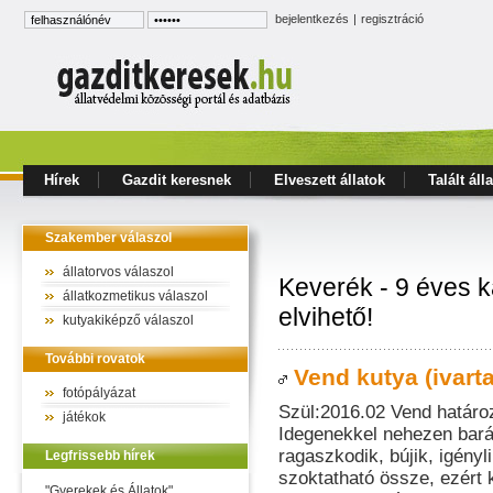
bejelentkezés
|
regisztráció
Hírek
Gazdit keresnek
Elveszett állatok
Talált áll
Szakember válaszol
állatorvos válaszol
Keverék - 9 éves 
állatkozmetikus válaszol
elvihető!
kutyakiképző válaszol
További rovatok
Vend kutya (ivarta
fotópályázat
Szül:2016.02 Vend határozo
játékok
Idegenekkel nehezen bará
ragaszkodik, bújik, igény
Legfrissebb hírek
szoktatható össze, ezért 
"Gyerekek és Állatok"