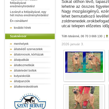
Sokat otthon lévõ, tapaszt
fotópályázat
lehetne az összes figyele
eredményhirdetés!
Nagy mozgásigényû, ezért
Lezárult a fotópályázat, egy
hét múlva eredményhirdetés!
lehet bemutatkozó levéllel
zoldmenedek.orokbefogad
Én csináltam!
utcai telepen előzetes idő
további hírek
Szaknévsor
Tóth Istvánné, 06 70 3 666 130 |
menhelyek
2026 január 3.
állatvédő szervezetek
állatorvosok, kórházak
állatpatikák
állatkozmetikák
állateledel boltok
kutyaiskolák
állatpanziók
állatkereskedések