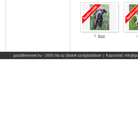
Rozi
gazditkeresek.hu - 2005 óta az állatok szolgálatában | Kapcsolat: info@ga