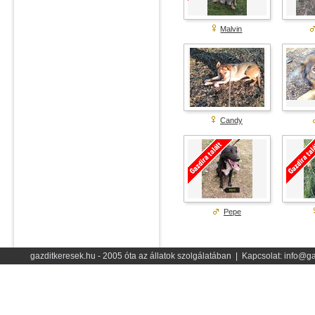
Malvin
Candy
Pepe
gazditkeresek.hu - 2005 óta az állatok szolgálatában | Kapcsolat: info@ga