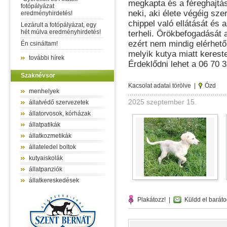
megkapta és a féreghajtás
fotópályázat
neki, aki élete végéig sze
eredményhirdetés!
chippel való ellátását és 
Lezárult a fotópályázat, egy
hét múlva eredményhirdetés!
terheli. Örökbefogadását a
ezért nem mindig elérhető
Én csináltam!
melyik kutya miatt kereste
további hírek
Érdeklődni lehet a 06 70 
Szaknévsor
Kacsolat adatai törölve |
Ózd
menhelyek
2025 szeptember 15.
állatvédő szervezetek
állatorvosok, kórházak
állatpatikák
állatkozmetikák
állateledel boltok
kutyaiskolák
állatpanziók
állatkereskedések
Plakátozz!
|
Küldd el baráto