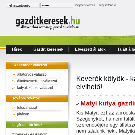
bejelentkezés
|
regisztráció
Hírek
Gazdit keresnek
Elveszett állatok
Talált áll
Szakember válaszol
állatorvos válaszol
Keverék kölyök - 
állatkozmetikus válaszol
elvihető!
kutyakiképző válaszol
További rovatok
Matyi kutya gazdir
fotópályázat
Kis Matyit ezt az aprócska
játékok
Szegénykét, ha nem talált
szerencséjére egy állatsz
Legfrissebb hírek
nem találunk neki. Matyika
"Gyerekek és Állatok"