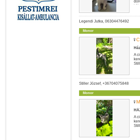
dor
köt
Legendi Jutka, 06304476492
Monor
C
Ház
A c
ker
Sti
Stiller József, +36704075848
Monor
M
HÁZ
A c
ker
Sti