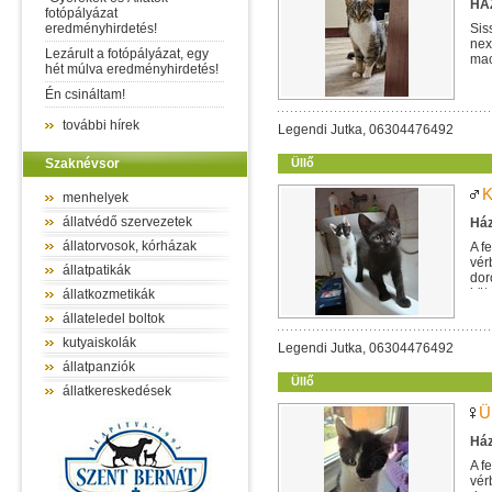
HÁZ
fotópályázat
eredményhirdetés!
Sis
nex
Lezárult a fotópályázat, egy
mac
hét múlva eredményhirdetés!
egy
Én csináltam!
további hírek
Legendi Jutka, 06304476492
Szaknévsor
Üllő
K
menhelyek
állatvédő szervezetek
Ház
állatorvosok, kórházak
A f
vér
állatpatikák
dor
köt
állatkozmetikák
állateledel boltok
kutyaiskolák
Legendi Jutka, 06304476492
állatpanziók
Üllő
állatkereskedések
Ü
Ház
A f
vér