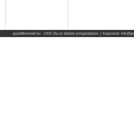
gazditkeresek.hu - 2005 óta az állatok szolgálatában | Kapcsolat: info@ga