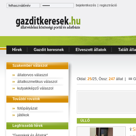
bejelentkezés
|
regisztráció
Hírek
Gazdit keresnek
Elveszett állatok
Talált áll
Szakember válaszol
állatorvos válaszol
Oldal:
25
/25, Össz:
247
állat |
Ga
állatkozmetikus válaszol
kutyakiképző válaszol
További rovatok
fotópályázat
játékok
ÜLLŐ
Legfrissebb hírek
S
"Gyerekek és Állatok"