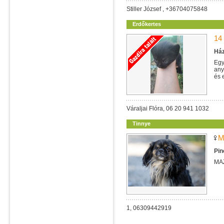
Stiller József , +36704075848
Erdőkertes
14
Ház
Egy
any
és 
Váraljai Flóra, 06 20 941 1032
Tinnye
M
Pin
MA
1, 06309442919