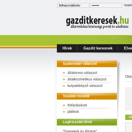
bejel
Hírek
Gazdit keresnek
Elve
Szakember válaszol
állatorvos válaszol
Old
állatkozmetikus válaszol
kutyakiképző válaszol
További rovatok
fotópályázat
játékok
Ü
Legfrissebb hírek
"Gyerekek és Állatok"