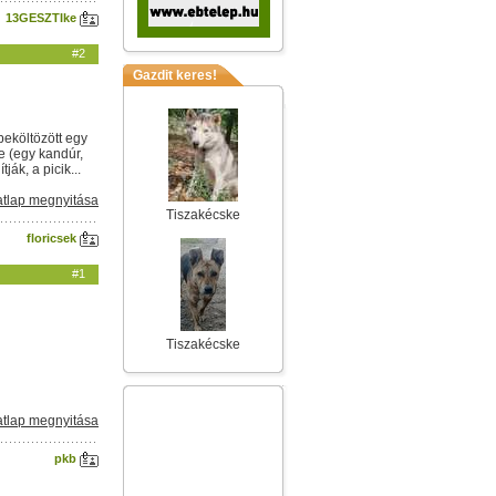
13GESZTIke
#2
Gazdit keres!
beköltözött egy
e (egy kandúr,
ák, a picik...
tlap megnyitása
Tiszakécske
floricsek
#1
Tiszakécske
tlap megnyitása
pkb