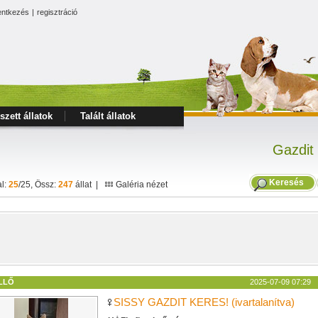
entkezés
|
regisztráció
szett állatok
Talált állatok
Gazdit
Keresés
al:
25
/25, Össz:
247
állat |
Galéria nézet
LLŐ
2025-07-09 07:29
SISSY GAZDIT KERES! (ivartalanítva)