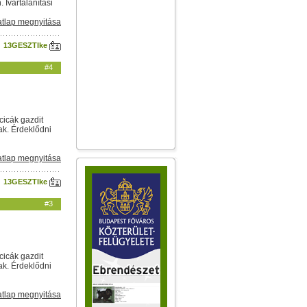
Ivartalanítási
tlap megnyitása
13GESZTIke
#4
cicák gazdit
ak. Érdeklődni
tlap megnyitása
13GESZTIke
#3
cicák gazdit
ak. Érdeklődni
tlap megnyitása