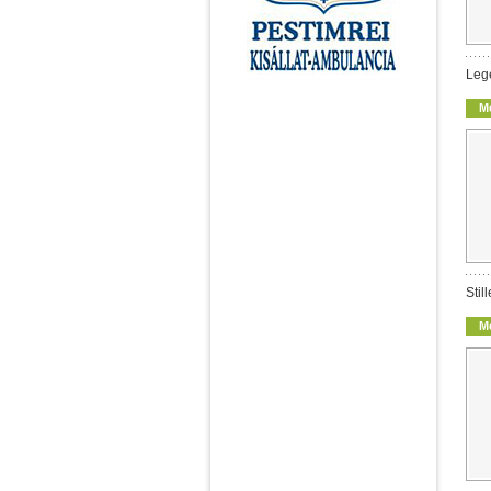
Leg
M
Stil
M