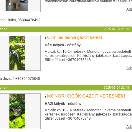
dorombolósak.Parazitamentesítve vannak teljeskörűen. 
kötelezettséggel...
Ada
endi Jutka, 06304476492
onor
2025-07-04 21:56
Cirmi és tesója gazdit keres!
Házi kölyök - nőstény
A cicák kb. 10-14 hetesek. Monoron udvarba bedobott 
keresnek sürgősen. Két kislány, játékosak, barátságos
Stiller József +36704075848
Ada
ler József, +36704075848
onor
2025-07-04 21:49
MONORI CICÓK GAZDIT KERESNEK!
HÁZI kölyök - nőstény
A cicák kb. 10-14 hetesek. Monoron udvarba bedobott 
keresnek sürgősen. Két kislány, játékosak, barátságos
Stiller József +36704075848
Ada