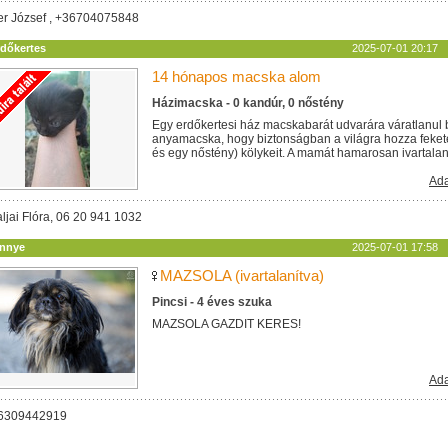
ler József , +36704075848
rdőkertes
2025-07-01 20:17
14 hónapos macska alom
Házimacska - 0 kandúr, 0 nőstény
Egy erdőkertesi ház macskabarát udvarára váratlanul 
anyamacska, hogy biztonságban a világra hozza feket
és egy nőstény) kölykeit. A mamát hamarosan ivartalanítj
Ada
ljai Flóra, 06 20 941 1032
innye
2025-07-01 17:58
MAZSOLA (ivartalanítva)
Pincsi - 4 éves szuka
MAZSOLA GAZDIT KERES!
Ada
06309442919