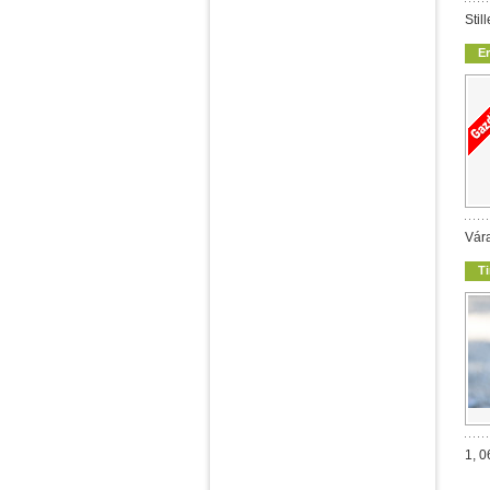
Stil
E
Vára
T
1, 