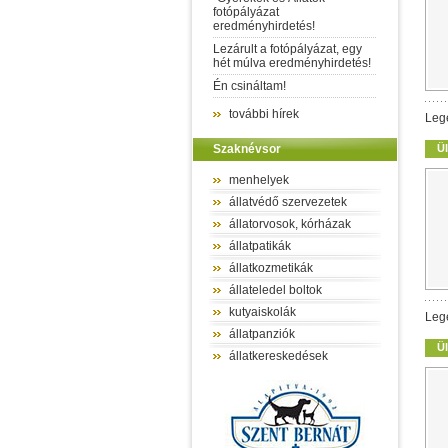
fotópályázat
eredményhirdetés!
Lezárult a fotópályázat, egy
hét múlva eredményhirdetés!
Én csináltam!
további hírek
Leg
Szaknévsor
Ül
menhelyek
állatvédő szervezetek
állatorvosok, kórházak
állatpatikák
állatkozmetikák
állateledel boltok
kutyaiskolák
Leg
állatpanziók
Ül
állatkereskedések