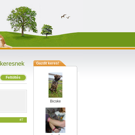
 keresnek
Gazdit keres!
Feltöltés
Bicske
#7