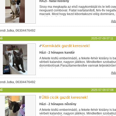
HÁZI - fiatal nőstény
Sissy ma megkapta az első nagykombiját és le lett cs
nexguard comboval. Fiatal ivartalanított, felv-fiv negat
macsek. Most hogy kezd kibontakozni elég domináns,
egykének alkalmas....
Ada
endi Jutka, 06304476492
lő
2025-07-09 07:11
Kormikáék gazdit keresnek!
Házi - 2 hónapos kandúr
A fekete kisfiú emberimádó, a fekete-fehér kislány is b
vérbeli kalandor, nagyon játékos. Mindketten szobatisz
dorombolósak.Parazitamentesítve vannak teljeskörűen. 
kötelezettséggel...
Ada
endi Jutka, 06304476492
lő
2025-07-09 07:08
Üllői cicók gazdit keresnek!
Házi - 2 hónapos nőstény
A fekete kisfiú emberimádó, a fekete-fehér kislány is b
vérbeli kalandor, nagyon játékos. Mindketten szobatisz