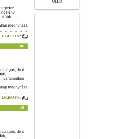
ÜLLŐ
epegtetve
ív nőstény
 inkább
tlap megnyitása
13GESZTIke
#6
arátságos, de ő
ták,
Ivartalanítási
tlap megnyitása
13GESZTIke
#5
arátságos, de ő
ták,