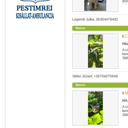
dor
köt
Legendi Jutka, 06304476492
Monor
C
Ház
A c
ker
Sti
Stiller József, +36704075848
Monor
M
HÁZ
A c
ker
Sti