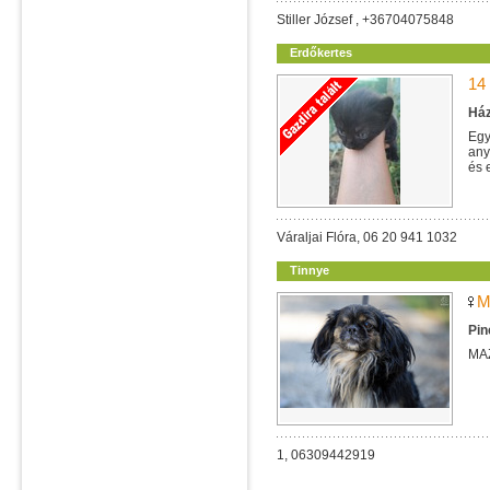
Stiller József , +36704075848
Erdőkertes
14
Ház
Egy
any
és 
Váraljai Flóra, 06 20 941 1032
Tinnye
M
Pin
MA
1, 06309442919