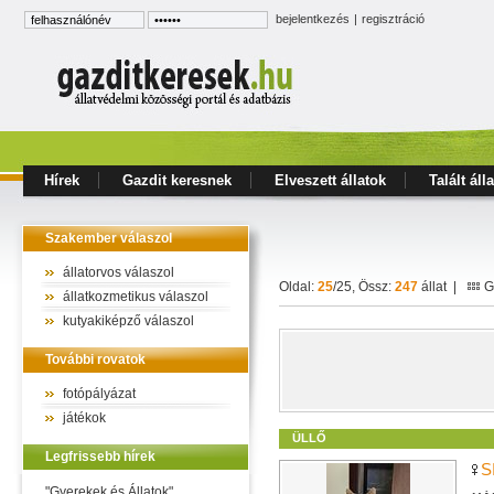
bejelentkezés
|
regisztráció
Hírek
Gazdit keresnek
Elveszett állatok
Talált áll
Szakember válaszol
állatorvos válaszol
Oldal:
25
/25, Össz:
247
állat |
Ga
állatkozmetikus válaszol
kutyakiképző válaszol
További rovatok
fotópályázat
játékok
ÜLLŐ
Legfrissebb hírek
S
"Gyerekek és Állatok"