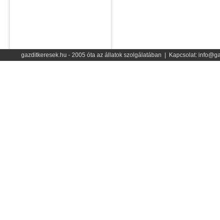
gazditkeresek.hu - 2005 óta az állatok szolgálatában | Kapcsolat: info@ga