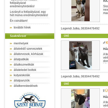
HÁZ
fotópályázat
eredményhirdetés!
Sis
nex
Lezárult a fotópályázat, egy
mac
hét múlva eredményhirdetés!
egy
Én csináltam!
további hírek
Legendi Jutka, 06304476492
Szaknévsor
Üllő
K
menhelyek
állatvédő szervezetek
Ház
állatorvosok, kórházak
A f
vér
állatpatikák
dor
köt
állatkozmetikák
állateledel boltok
kutyaiskolák
Legendi Jutka, 06304476492
állatpanziók
Üllő
állatkereskedések
Ü
Ház
A f
vér