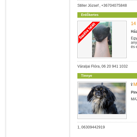
Stiller József , +36704075848
Erdőkertes
14
Ház
Egy
any
és 
Váraljai Flóra, 06 20 941 1032
Tinnye
M
Pin
MA
1, 06309442919