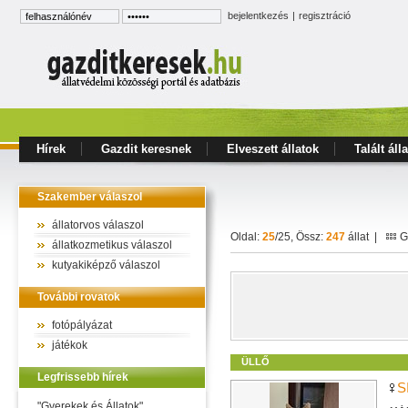
bejelentkezés
|
regisztráció
Hírek
Gazdit keresnek
Elveszett állatok
Talált áll
Szakember válaszol
állatorvos válaszol
Oldal:
25
/25, Össz:
247
állat |
Ga
állatkozmetikus válaszol
kutyakiképző válaszol
További rovatok
fotópályázat
játékok
ÜLLŐ
Legfrissebb hírek
S
"Gyerekek és Állatok"