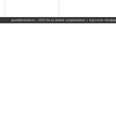
gazditkeresek.hu - 2005 óta az állatok szolgálatában | Kapcsolat: info@ga