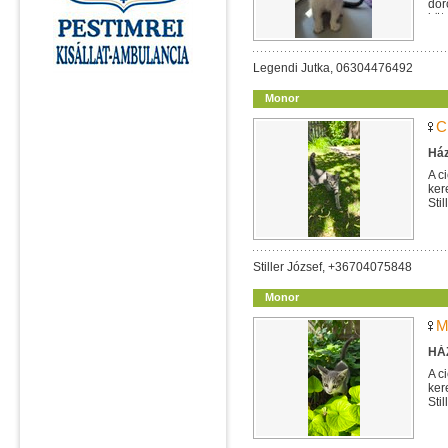
dor
köt
Legendi Jutka, 06304476492
Monor
C
Ház
A c
ker
Sti
Stiller József, +36704075848
Monor
M
HÁZ
A c
ker
Sti