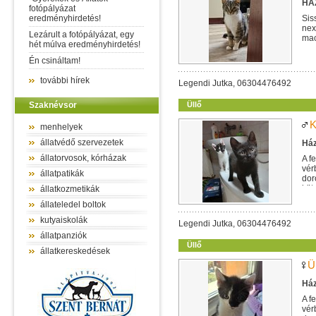
HÁZ
fotópályázat
eredményhirdetés!
Sis
nex
Lezárult a fotópályázat, egy
mac
hét múlva eredményhirdetés!
egy
Én csináltam!
további hírek
Legendi Jutka, 06304476492
Szaknévsor
Üllő
K
menhelyek
állatvédő szervezetek
Ház
állatorvosok, kórházak
A f
vér
állatpatikák
dor
köt
állatkozmetikák
állateledel boltok
kutyaiskolák
Legendi Jutka, 06304476492
állatpanziók
Üllő
állatkereskedések
Ü
Ház
A f
vér