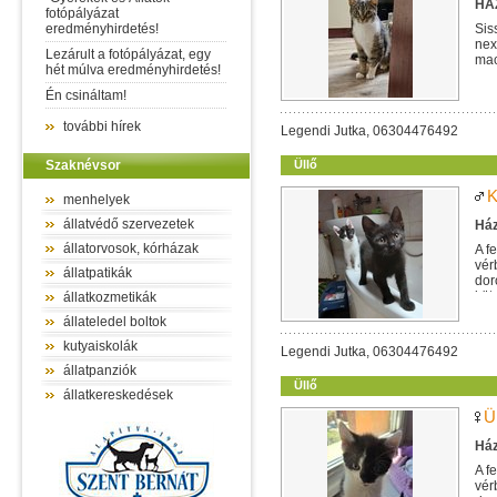
HÁZ
fotópályázat
eredményhirdetés!
Sis
nex
Lezárult a fotópályázat, egy
mac
hét múlva eredményhirdetés!
egy
Én csináltam!
további hírek
Legendi Jutka, 06304476492
Szaknévsor
Üllő
K
menhelyek
állatvédő szervezetek
Ház
állatorvosok, kórházak
A f
vér
állatpatikák
dor
köt
állatkozmetikák
állateledel boltok
kutyaiskolák
Legendi Jutka, 06304476492
állatpanziók
Üllő
állatkereskedések
Ü
Ház
A f
vér