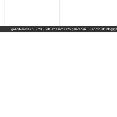
gazditkeresek.hu - 2005 óta az állatok szolgálatában | Kapcsolat: info@ga