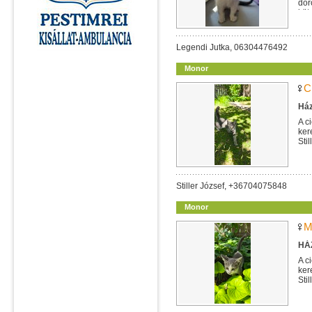
dor
köt
Legendi Jutka, 06304476492
Monor
C
Ház
A c
ker
Sti
Stiller József, +36704075848
Monor
M
HÁZ
A c
ker
Sti