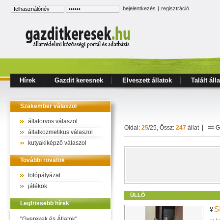
bejelentkezés
|
regisztráció
Hírek
Gazdit keresnek
Elveszett állatok
Talált áll
Szakember válaszol
állatorvos válaszol
Oldal:
25
/25, Össz:
247
állat |
Ga
állatkozmetikus válaszol
kutyakiképző válaszol
További rovatok
fotópályázat
játékok
ÜLLŐ
Legfrissebb hírek
S
"Gyerekek és Állatok"