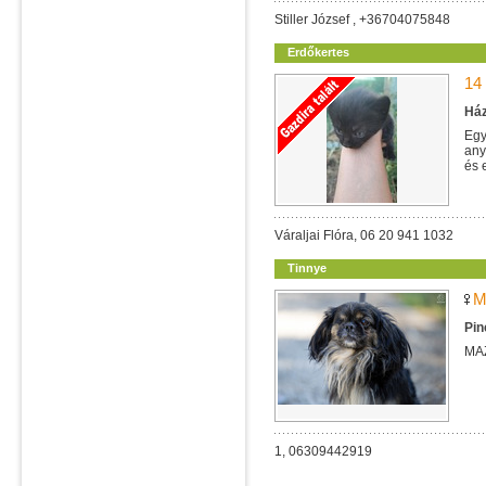
Stiller József , +36704075848
Erdőkertes
14
Ház
Egy
any
és 
Váraljai Flóra, 06 20 941 1032
Tinnye
M
Pin
MA
1, 06309442919