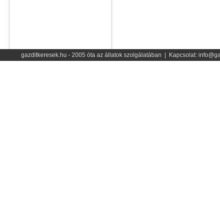
gazditkeresek.hu - 2005 óta az állatok szolgálatában | Kapcsolat: info@ga