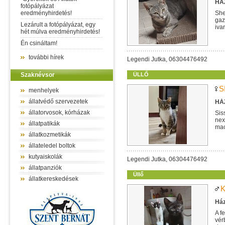
HÁZ
fotópályázat
eredményhirdetés!
She
gaz
Lezárult a fotópályázat, egy
iva
hét múlva eredményhirdetés!
Én csináltam!
további hírek
Legendi Jutka, 06304476492
Szaknévsor
ÜLLŐ
S
menhelyek
állatvédő szervezetek
HÁZ
állatorvosok, kórházak
Sis
nex
állatpatikák
mac
egy
állatkozmetikák
állateledel boltok
kutyaiskolák
Legendi Jutka, 06304476492
állatpanziók
Üllő
állatkereskedések
K
Ház
A f
vér