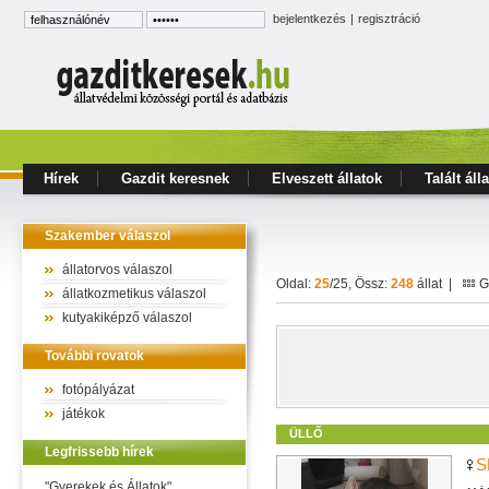
bejelentkezés
|
regisztráció
Hírek
Gazdit keresnek
Elveszett állatok
Talált áll
Szakember válaszol
állatorvos válaszol
Oldal:
25
/25, Össz:
248
állat |
Ga
állatkozmetikus válaszol
kutyakiképző válaszol
További rovatok
fotópályázat
játékok
ÜLLŐ
Legfrissebb hírek
S
"Gyerekek és Állatok"