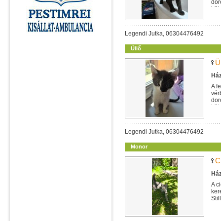
dor
köt
Legendi Jutka, 06304476492
Üllő
Ü
Ház
A f
vér
dor
köt
Legendi Jutka, 06304476492
Monor
C
Ház
A c
ker
Sti