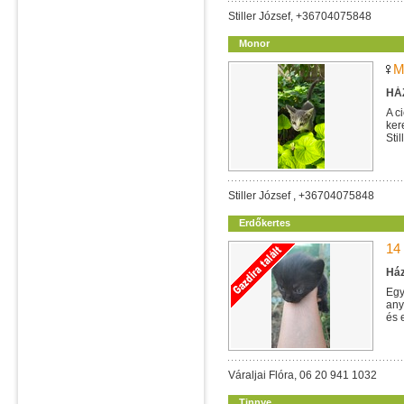
Stiller József, +36704075848
Monor
M
HÁZ
A c
ker
Sti
Stiller József , +36704075848
Erdőkertes
14
Ház
Egy
any
és 
Váraljai Flóra, 06 20 941 1032
Tinnye