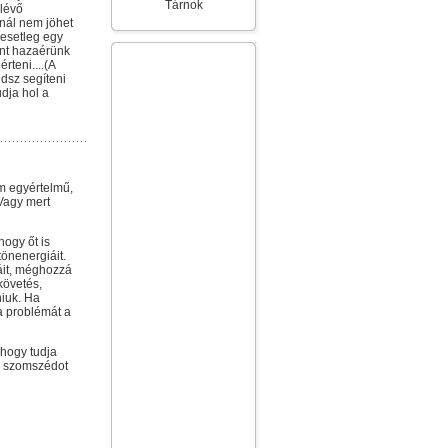
Tárnok
 lévő
ánál nem jöhet
 esetleg egy
int hazaérünk
rteni....(A
dsz segíteni
dja hol a
em egyértelmű,
Vagy mert
ogy őt is
tönenergiáit.
áit, méghozzá
követés,
niuk. Ha
a problémát a
 hogy tudja
a szomszédot