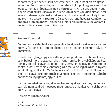
kaparta meg rendesen. (Minden este bent alszik a házban az ajtónál
lábtörlön. Bent igazi jó fiú, nem rosszalkodik, tudja, hogy az előszob
tovább, nem is próbálkozik még éjszaka sem. Arra gondoltunk, hogy
kisebb testű szuka kutyával jól ellene, amíg nem vagyunk otthon. Am
vele foglalkozunk, de ezt az állandó szökni akarását nem tudjuk megé
múltkor még a szomszédhoz is átszökött és rongált ott is! Remélem tu
ebben a problémában! Dominancia jelét nem látok rajta, egyenlőre tu
helye... Előre is köszönöm: Krisztina
Kedves Krisztina!
Fontos lenne kideríteni a kutya motivációját, mert most számomra n
hogy azért ugrik ki a kennelből mert be akar menni a házba? Fázik? 
unatkozik?
Nem hinném, hogy egy második kutya megoldaná a problémát, félő, h
csak belevinné a rosszba... lehet, hogy nem kötik le kellőképp az ösz
Egy ösztönerős kutyának fontos, hogy levezethesse az ösztönenergi
kontrol alatt. Erre remek lehetőség az őrző-védő foglalkozás, a nyom
mantrailing, agility stb. Talán ilyen irányú foglalkozásokra kellene jár
sikerül a kutya ösztönenergiáit levezetni akkor nem jelenthet számár
napközbeni nyugalom, egyedüllét.
Ha mindemellett nem tudják a szökésen rajtakapni és megbüntetni –
ezt neki nem szabad – esetleg megnagyobbíthatják a kerítést, hogy 
ne zavarja a kutya.
Remélem tudtam segíteni!
Nati
Népszigeti Kutyaiskola