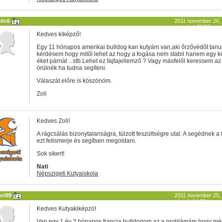
olic6
2011 november 26,
szombat 22:57
Kedves kiképző!
Egy 11 hónapos amerikai bulldog kan kutyám van,aki őrzővédőt tanu
kérdésem hogy mitől lehet az hogy a fogása nem stabil hanem egy ki
éket párnát ...stb.Lehet ez fajtajellemző ? Vagy másfelől keressem 
örülnék ha tudna segíteni.
Válaszát előre is köszönöm.
Zoli
Kedves Zoli!
A rágcsálás bizonytalanságra, túlzott feszültségre utal. A segédnek a
ezt felismerje és segítsen megoldani.
Sok sikert!
Nati
Népszigeti Kutyaiskola
ori89
2011 november 25,
péntek 14:02
Kedves Kutyakiképzö!
Van egy 1 év 2 hónapos francia bulldogom az a problámám hogy m