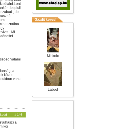
 sétálni.Lent
ánként bepisil
 szabad , de
használ
Gazdit keres!
om ,
em használna
ogy
vizel...Mi
szönettel
Miskolc
esetleg valami
alanság, a
sok közös
latukban van a
Lábod
 kedd
# 146
etjuhász) a
amikor