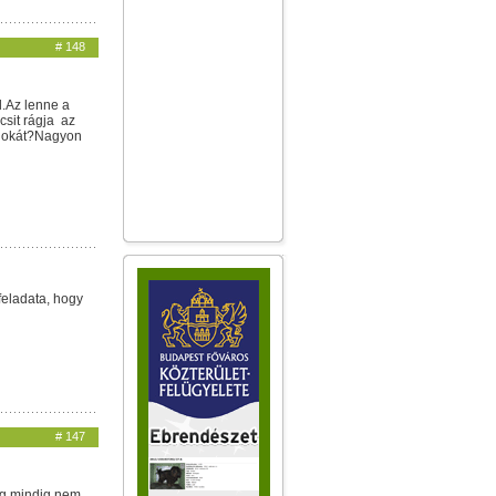
# 148
l.Az lenne a
csit rágja az
az okát?Nagyon
 feladata, hogy
# 147
ég mindig nem