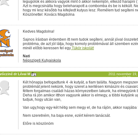
legugolok és akkora vagyok mint ő akkor nekemjön, elkezd harapni (
Azt is megcsinálta hogy beleharapott a combomba és be is kékült. 
hogy mi lesz később ha kifejledt kutyus lesz. Remélem tud segíteni 
Köszönettel: Kovács Magdolna
Kedves Magdolna!
Sajnos írásban érdemben itt nem tudok segíteni, annál jóval összetet
probléma, de azt jól látja, hogy komoly problémával áll szemben ezé
minél előbb keressen fel egy
Tükör iskolát!
Nati
Népszigeti Kutyaiskola
arócziné dr Lévai M
2011 november 19,
szombat 10:08
Két hónapja befogadtunk 4 -ik kutyát, a fiam találta. Nagyon megszer
problémát jelent nekünk, hogy szeret a keritésen kimászni és csava
féltem forgalmas családi házas környezetben lakunk, ha elmegyünk 
Deha rá jön amikor itthon vagyunk akkor is elmegy, a többi kutyánk 
tudjuk, hogy utcán van,
Van ugy,hogy egy-két hétig sem megy el, de ha rájön, akkor napjába 
Nem szeretném, ha baja esne, ezért kérem tanácsát.
Előre is köszönöm