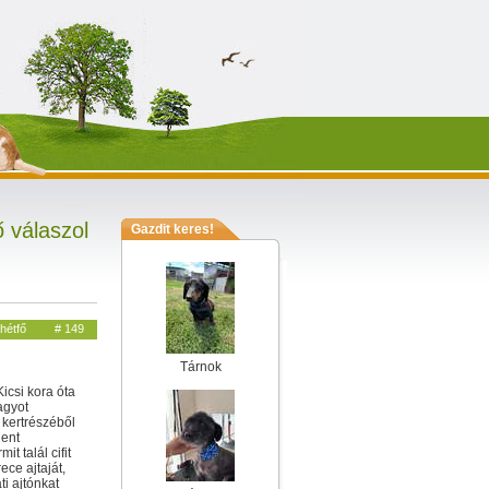
 válaszol
Gazdit keres!
hétfő
# 149
Tárnok
icsi kora óta
agyot
 kertrészéből
dent
it talál cifit
ece ajtaját,
ti ajtónkat