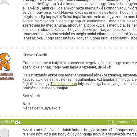
szobatiszta!Egy nap 3-4 alkalommal , de van hogy töbször is megyünk
el is végzi , amit kell , de amikor haza megyünk és otthon vagyunk ór
és van hogy be is kakil.Nagyon okos és értelmes és tudja , hogy nem
mégis mindig bepiszkol.Sokat foglalkozom vele de egyszerüen nem 
semmi.Nem tudom le vinni egy nap 20 alkalommal , meg nem is akar
szeretném ha megtanulná, ahogyan a többi kutya is megtudja, és n
ki minden adodó alkalmat , hogy bepiszkoljon.Nagyon bosszanto , h
rendszeresen viszem sétálni és mégis amint elfordulok mindent össze
lehet az oka , hogy ezt csinálja?Hogyan tudom erröl leszoktatni? Kö
Kedves Gazdi!
Érdemes lenne a kutyát állatorvossal megvizsgáltatni, hogy nincs-e 
szervi oka annak, hogy nem tartja a vizeletét, ürülékét.
Ha ezt kizárták akkor oka lehet a viselkedésének feszültség, bizonyt
kapcsolatuk, de ezt így nehéz megállapítani. Azt ajánlanám, hogy a 
foglalkozást egy
Tükör iskolában
folytassák, így ha tényleg a kapcso
probléma azt megoldhatják.
Sok sikert!
Nati
Népszigeti Kutyaiskola
agdi1987
2011 november 22,
17:27
Azzal a problámával fordulok önhoz, hogy a kutyám (7 hónapos ném
fejemre nőtt. Az a baj hogy ő úgy gondolja hogy ő a falkavezér mert 