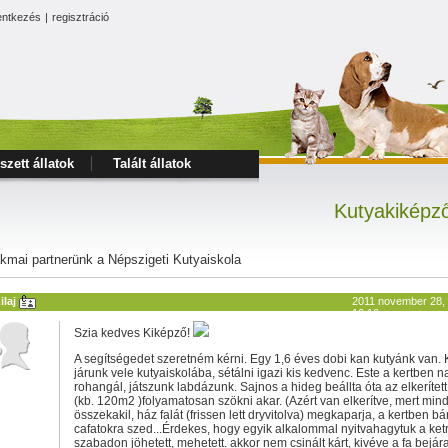
entkezés
|
regisztráció
szett állatok
Talált állatok
Kutyakiképző
kmai partnerünk a Népszigeti Kutyaiskola
ilaj
2011 november 28, 
16:16
Szia kedves Kiképző!
A segítségedet szeretném kérni. Egy 1,6 éves dobi kan kutyánk van. K
járunk vele kutyaiskolába, sétálni igazi kis kedvenc. Este a kertben n
rohangál, játszunk labdázunk. Sajnos a hideg beállta óta az elkerített
(kb. 120m2 )folyamatosan szökni akar. (Azért van elkerítve, mert min
összekakil, ház falát (frissen lett dryvitolva) megkaparja, a kertben bárm
cafatokra szed...Érdekes, hogy egyik alkalommal nyitvahagytuk a ketr
szabadon jöhetett, mehetett. akkor nem csinált kárt, kivéve a fa bejára