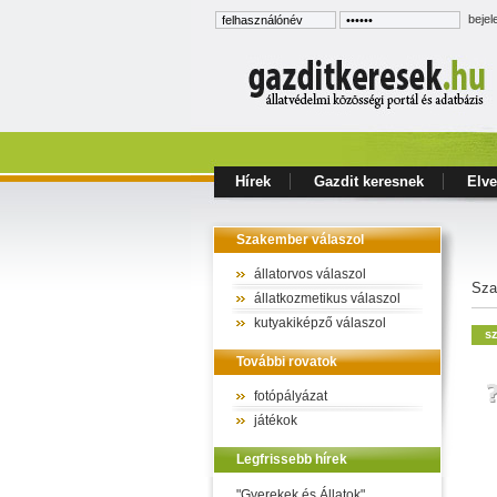
bejel
Hírek
Gazdit keresnek
Elve
Szakember válaszol
állatorvos válaszol
Sza
állatkozmetikus válaszol
kutyakiképző válaszol
sz
További rovatok
fotópályázat
játékok
Legfrissebb hírek
"Gyerekek és Állatok"