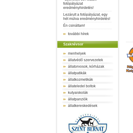
fotópályázat
eredményhirdetés!
Lezárult a fotópályázat, egy
hét múlva eredményhirdetés!
Én csináltam!
további hírek
Szaknévsor
menhelyek
állatvédő szervezetek
állatorvosok, kórházak
állatpatikák
állatkozmetikák
állateledel boltok
kutyaiskolák
állatpanziók
állatkereskedések