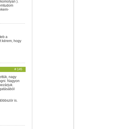
 komolyan ).
Nemtudom
nekem-
teb a
rt kérem, hogy
# 145
ettük, nagy
rogni. Nagyon
bezárjuk.
ugatásából
többször is.