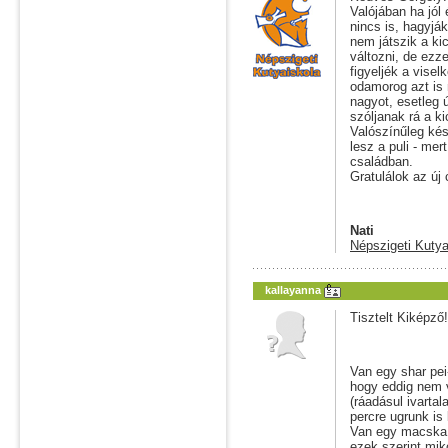
Valójában ha jól
nincs is, hagyjá
nem játszik a ki
változni, de ezz
figyeljék a vise
odamorog azt is
nagyot, esetleg 
szóljanak rá a ki
Valószínűleg kés
lesz a puli - me
családban.
Gratulálok az új
Nati
Népszigeti Kutya
kallayanna
Tisztelt Kiképző!
Van egy shar pe
hogy eddig nem 
(ráadásul ivarta
percre ugrunk is
Van egy macska t
ezek szerint mik