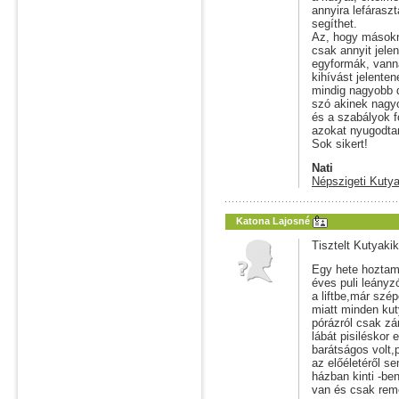
annyira lefárasz
segíthet.
Az, hogy másokn
csak annyit jele
egyformák, vanna
kihívást jelente
mindig nagyobb d
szó akinek nagy
és a szabályok f
azokat nyugodta
Sok sikert!
Nati
Népszigeti Kutya
Katona Lajosné
Tisztelt Kutyaki
Egy hete hoztam 
éves puli leány
a liftbe,már sz
miatt minden ku
pórázról csak zá
lábát pisiléskor
barátságos volt,
az előéletéről s
házban kinti -be
van és csak re