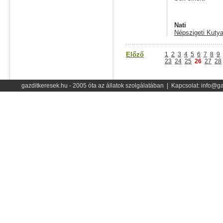
Nati
Népszigeti Kutya
Előző
1
2
3
4
5
6
7
8
9
23
24
25
26
27
28
gazditkeresek.hu - 2005 óta az állatok szolgálatában | Kapcsolat: info@ga