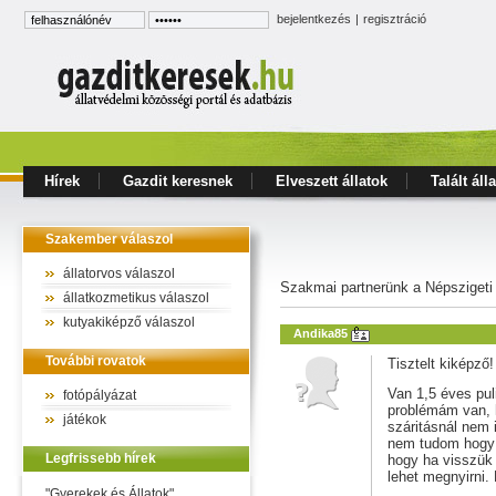
bejelentkezés
|
regisztráció
Hírek
Gazdit keresnek
Elveszett állatok
Talált áll
Szakember válaszol
állatorvos válaszol
Szakmai partnerünk a Népszigeti
állatkozmetikus válaszol
kutyakiképző válaszol
Andika85
További rovatok
Tisztelt kiképző!
Van 1,5 éves pul
fotópályázat
problémám van, 
játékok
száritásnál nem 
nem tudom hogy 
Legfrissebb hírek
hogy ha visszük 
lehet megnyirni.
"Gyerekek és Állatok"