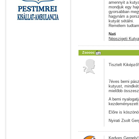
amennyit a kutya
mondjuk egy hajn
gyorsabban megy 
hagynám a porszí
kutyát sétálni.
Remélem tudtam 
Nati
Népszigeti Kutya
Zsoooc
Tisztelt Kiképző!
7éves berni pász
kutyust, mindké
mielőbb összeszo
A berni nyalogat
kezdeményezett 
Előre is köszönöm
Nyirati Zsolt Ger
Kedves Gergely!