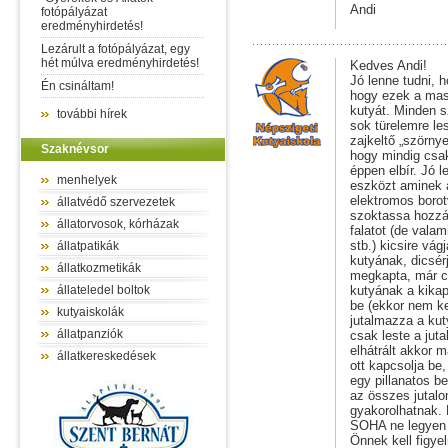
Andi
fotópályázat
eredményhirdetés!
Lezárult a fotópályázat, egy
hét múlva eredményhirdetés!
Kedves Andi!
Jó lenne tudni, 
Én csináltam!
hogy ezek a mas
kutyát. Minden s
további hírek
sok türelemre l
zajkeltő „szörny
Szaknévsor
hogy mindig csak
éppen elbír. Jó 
menhelyek
eszközt aminek a
elektromos borot
állatvédő szervezetek
szoktassa hozzá
állatorvosok, kórházak
falatot (de valam
stb.) kicsire vá
állatpatikák
kutyának, dicsérj
állatkozmetikák
megkapta, már cs
állateledel boltok
kutyának a kikap
be (ekkor nem kel
kutyaiskolák
jutalmazza a kut
állatpanziók
csak leste a jut
elhátrált akkor 
állatkereskedések
ott kapcsolja be
egy pillanatos b
az összes jutalo
gyakorolhatnak. 
SOHA ne legyen a
Önnek kell figyel