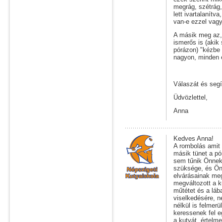
megrág, szétrág,
lett ivartalanít
van-e ezzel vagy
A másik meg az, 
ismerős is (akik
pórázon) "kézbe 
nagyon, minden e
Válaszát és segí
Üdvözlettel,
Anna
Kedves Anna!
A rombolás amit 
másik tünet a pó
sem tűnik Önnek
szüksége, és Ön 
elvárásainak meg
megváltozott a k
műtétet és a láb
viselkedésére, n
nélkül is felmer
keressenek fel 
a kutyát, értelm