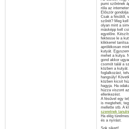
pumi szőrének á
róla az internete
Először gondolja 
Csak a fésűtől, v
szőrét? Meg kell
olyan mint a sim
másképp kell csi
egyelőre. Készíts
fektesse le a kut
klikkerrel taníts
aprólékosan min
kutyát. Egyszerr
mehet a kutya. N
gond akkor ugyaní
csomót talál a s
közben a kutyát.
foglalkozást, te
hangsúly! Követ
közben kicsit hú
hagyja. Ha odaka
húzza viszont a
ellenkezést.
A fésűvel egy te
is megteheti, te
mellette stb. A k
szeretnek tanuln
Ha elég türelmes
és a nyírást.
Sok sikert!