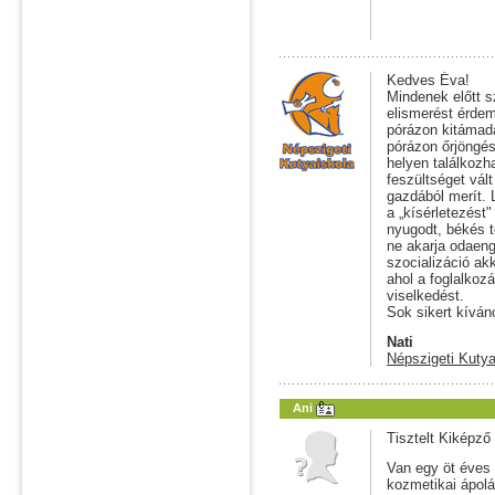
Kedves Éva!
Mindenek előtt s
elismerést érdem
pórázon kitámadá
pórázon őrjöngés
helyen találkozh
feszültséget vált
gazdából merít.
a „kísérletezést
nyugodt, békés t
ne akarja odaeng
szocializáció ak
ahol a foglalkoz
viselkedést.
Sok sikert kíván
Nati
Népszigeti Kutya
Ani
Tisztelt Kiképző 
Van egy öt éves
kozmetikai ápolá