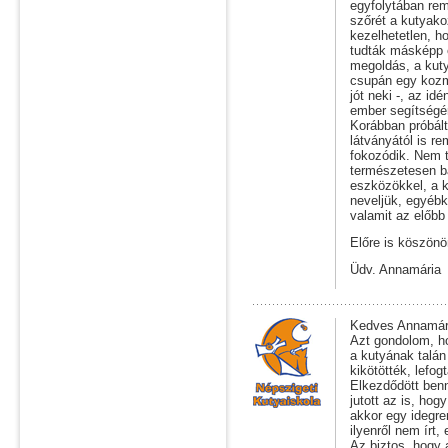
egyfolytában reme
szőrét a kutyako
kezelhetetlen, 
tudták másképp e
megoldás, a kuty
csupán egy kozm
jót neki -, az id
ember segítségér
Korábban próbált
látványától is r
fokozódik. Nem tu
természetesen b
eszközökkel, a ku
neveljük, egyébk
valamit az előbb
Előre is köszönö
Üdv. Annamária
Kedves Annamár
Azt gondolom, ho
a kutyának talán
kikötötték, lefo
Elkezdődött ben
jutott az is, hog
akkor egy idegre
ilyenről nem írt, 
Az biztos, hogy a