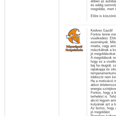
ebben az autóban
és eddig semmil
megoldás, mert n
Előre is köszönö
Kedves Gazdi!
Fontos lenne meg
viselkedést. Ehh
események. Mikor 
miatta, vagy am
mászkálnak a koc
jó megoldásokat
A megoldások ren
hogy ez a viselk
baj ha ráugrál, 
rajtakapja és si
temperamentumátó
többször nem kel
Ha a motiváció 
akkor értelemsze
energia szintjév
Fontos, hogy a l
terhelést is. Teh
akció legyen ami
kutyának azt a l
Az biztos, hogy 
jó megoldást.
Remélem tudtam 