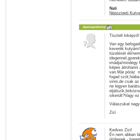
Nati
Népszigeti Kutya
danisandorne
Tisztelt kiképző!
Van egy befogado
keverék kutyám/
tüzelését éli/ne
idegennel,gyerek
imádja/mindegy h
képes átrohanni 
van.Már póráz n
fogad szót,hiába
vinni,de csak az
ne legyen baráts
eljátszik,birkózn
sikerült?Vagy ez
Válaszukat nag
Zizi
Kedves Zizi!
Én nem abban lá
örüljenek - hane