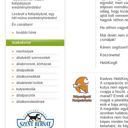
egyedül, mert v
fotópályázat
teljesen normális
eredményhirdetés!
odáig, hogy kizá
Lezárult a fotópályázat, egy
ajtót kell vennem
hét múlva eredményhirdetés!
hagyok otthon nek
Én csináltam!
Ha otthon vagyok
további hírek
Már direkt nem i
csináljak!
Szaknévsor
Kérem segítsen!!
menhelyek
Köszönettel:
állatvédő szervezetek
HettiKing8
állatorvosok, kórházak
állatpatikák
állatkozmetikák
Kedves HettiKin
állateledel boltok
A szeparációs st
kutya nem egyedü
kutyaiskolák
csapja a hisztit
állatpanziók
marad? Ennek oka
magát a jelenlét
állatkereskedések
esik-e baja amíg
A megoldás egyik
azonban tudatosa
másikra nem hoz 
képes minden hel
betartatni, és 