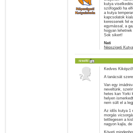
kutya viselkedés
szófogadó ha elf
a kutya temperam
kapcsolatok kial
keressenek fel 
egymással, a gaz
hogyan lehetnek
Sok sikert!
Nati
Népszigeti Kutya
rzsolti
Kedves Kiképző
A tanácsát szer
Van egy imádniva
neveltünk, szeri
hetes kan Yorki 
helyen ismerked
nem sült el a leg
Az idős kutya 1 
morgás vicsorgá
tettlegesen a ki
nagyon kajla, de 
Követi mindenhov