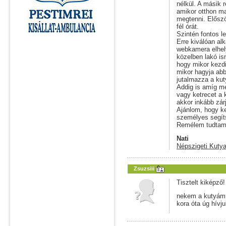
nélkül. A másik 
amikor otthon ma
megtenni. Előszö
fél órát.
Szintén fontos l
Erre kiválóan al
webkamera elhel
közelben lakó ism
hogy mikor kezdi
mikor hagyja abb
jutalmazza a kut
Addig is amíg m
vagy ketrecet a
akkor inkább zár
Ajánlom, hogy k
személyes segít
Remélem tudtam 
Nati
Népszigeti Kutya
Zsuzsiii
Tisztelt kiképző!
nekem a kutyám 
kora óta úg hívj