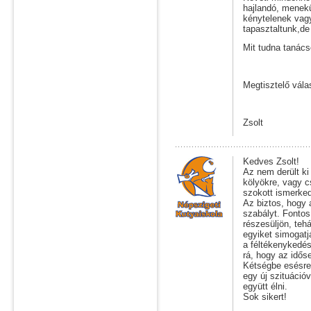
hajlandó, menekü
kénytelenek vag
tapasztaltunk,d
Mit tudna tanács
Megtisztelő vála
Zsolt
Kedves Zsolt!
Az nem derült ki
kölyökre, vagy c
szokott ismerke
Az biztos, hogy 
szabályt. Fonto
részesüljön, teh
egyiket simogatj
a féltékenykedé
rá, hogy az idős
Kétségbe esésr
egy új szituáció
együtt élni.
Sok sikert!