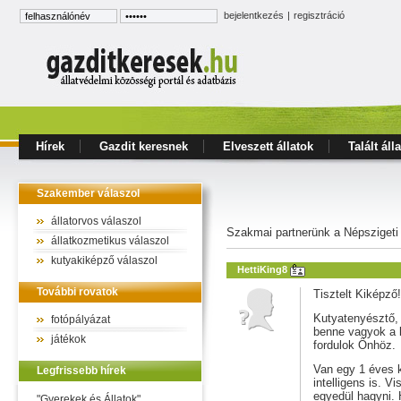
bejelentkezés
|
regisztráció
Hírek
Gazdit keresnek
Elveszett állatok
Talált áll
Szakember válaszol
állatorvos válaszol
Szakmai partnerünk a Népszigeti
állatkozmetikus válaszol
kutyakiképző válaszol
HettiKing8
További rovatok
Tisztelt Kiképző!
Kutyatenyésztő, 
fotópályázat
benne vagyok a 
játékok
fordulok Önhöz.
Van egy 1 éves 
Legfrissebb hírek
intelligens is. 
egyedül hagyni. 
"Gyerekek és Állatok"