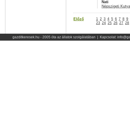
Nati
Népszigeti Kutya
Előző
1
2
3
4
5
6
7
8
9
23
24
25
26
27
28
gazditkeresek.hu - 2005 óta az állatok szolgálatában | Kapcsolat: info@ga