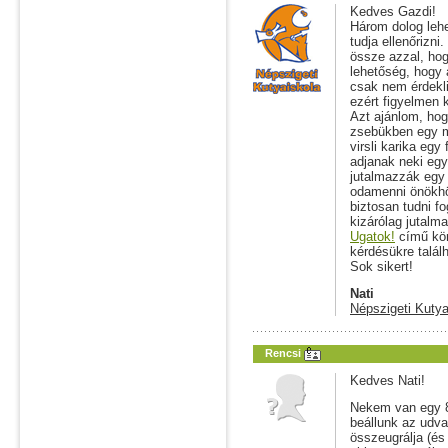
Kedves Gazdi!
Három dolog lehe
tudja ellenőrizn
össze azzal, hog
lehetőség, hogy 
csak nem érdekli
ezért figyelmen 
Azt ajánlom, hog
zsebükben egy ma
virsli karika egy
adjanak neki egy
jutalmazzák egy 
odamenni önökhöz
biztosan tudni f
kizárólag jutalm
Ugatok!
című kön
kérdésükre talál
Sok sikert!
Nati
Népszigeti Kutya
Rencsi
Kedves Nati!
Nekem van egy 8
beállunk az udva
összeugrálja (és 